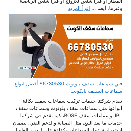
المطار أو فيزا شنغن للأزواج أو فيزا شنغن الرياضية
وغيرها. أيضا ...
اقرأ المزيد
فني سماعات سقف بلوتوث 66780530 أفضل انواع
سماعات السقف بالكويت
تقدم شركتنا خدمات تركيب سماعات سقف بكافة
أنواعها مثل سماعات سقف بلوتوث وسماعات سقف
JPL وسماعات سقف BOSE، كما نقدم في شركتنا
خدمات ما بعد البيع، مثل الصيانة والدعم الفني، لضمان
استمرارية عمل السماعات بكفاءة على المدى الطويل،