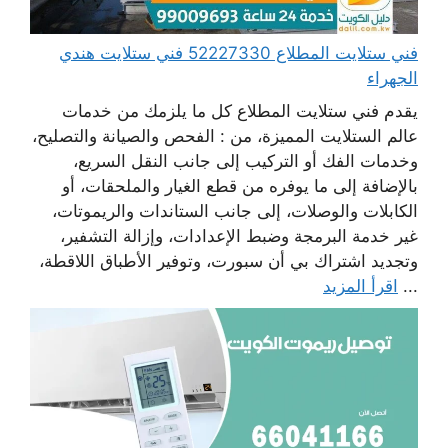
فني ستلايت المطلاع 52227330 فني ستلايت هندي
الجهراء
يقدم فني ستلايت المطلاع كل ما يلزمك من خدمات
عالم الستلايت المميزة، من : الفحص والصيانة والتصليح،
وخدمات الفك أو التركيب إلى جانب النقل السريع،
بالإضافة إلى ما يوفره من قطع الغيار والملحقات، أو
الكابلات والوصلات، إلى جانب الستاندات والريموتات،
غير خدمة البرمجة وضبط الإعدادات، وإزالة التشفير،
وتجديد اشتراك بي أن سبورت، وتوفير الأطباق اللاقطة،
...
اقرأ المزيد