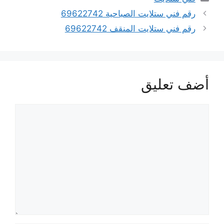
رقم فني ستلايت الصباحية 69622742
رقم فني ستلايت المنقف 69622742
أضف تعليق
تعليق