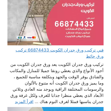
فني تركيب ورق جدران الكويت 66874433 تركيب
ورق حائط
تركيب ورق جدران الكويت يعد ورق جدران الكويت من
أجود الأنواع والذي يعطي رونقا جميلا للمنازل والمكاتب
والفنادق يوفر الوقت والجهد وبتكلفة مناسبة للجميع ،
وما يميز ورق جدران الكويت أنه متنوع بالألوان
والرسومات المختلفة الراقية ويوجد منه العادي وثلاثي
الأبعاد الذي يعطي منظرا جذابا للغرف ولكل غرفة ورق
جدران يناسبها فمثلا لغرف النوم هناك ...
اقرأ المزيد