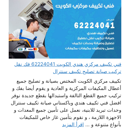
فني تكييف مركزي هندي الكويت 62224041 فك نقل
تركيب صيانة تصليح تكييف سنترال
تكييف مركزي الكويت المختص بصيانة و تصليح جميع
أعطال المكيفات المركزية و العادية و يقوم أيضا بفك و
تركيب جميع القطع التالفة واستبدالها بقطع جديدة نوفر
افضل فني تكييف هندي وباكستاني صيانة تكييف سنترال
وحدات تبريد للابنية، نعمل على تأمين جميع المعدات و
الاجهزة اللازمة ، و نقوم بتأمين غاز خاص للمكيفات
بأنواع متنوعة و ...
اقرأ المزيد