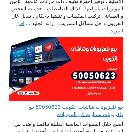
الأصلية ، توفير أجهزة تكييف ذات ماركات عالمية ، تأمين
الموتورات بأنواعها ، كذلك الضاغطات ، خدمات الفحص
و الصيانة ، تركيب المكيفات و تثبيتها بإحكام ، تبديل غاز
الفريون و حل مشاكل التسريب ، إزالة الجليد ...
اقرأ
المزيد
بيع تلفزيونات شاشات الكويت 50050623 بيع
تلفزيونات سمارت كل الموديلات
أصبح خلال السنوات الماضية القليلة تنافسا واضحا بين
الشركات في انتاج أحدث الشاشات وبأحدث التقنيات