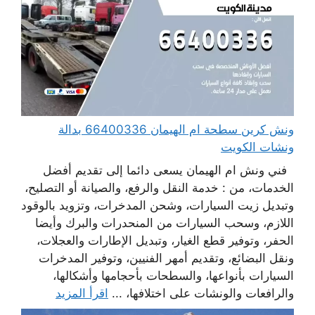
ونش كرين سطحة ام الهيمان 66400336 بدالة
ونشات الكويت
فني ونش ام الهيمان يسعى دائما إلى تقديم أفضل
الخدمات، من : خدمة النقل والرفع، والصيانة أو التصليح،
وتبديل زيت السيارات، وشحن المدخرات، وتزويد بالوقود
اللازم، وسحب السيارات من المنحدرات والبرك وأيضا
الحفر، وتوفير قطع الغيار، وتبديل الإطارات والعجلات،
ونقل البضائع، وتقديم أمهر الفنيين، وتوفير المدخرات
السيارات بأنواعها، والسطحات بأحجامها وأشكالها،
والرافعات والونشات على اختلافها، ...
اقرأ المزيد