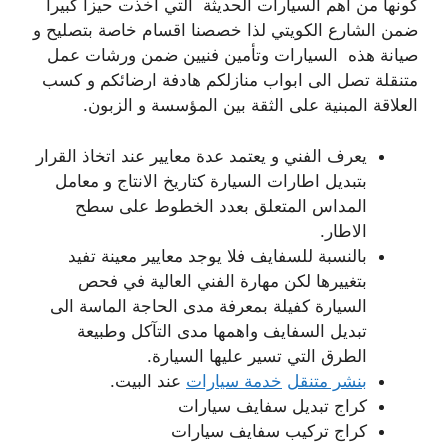
كونها من اهم السيارات الحديثة التي اخذت حيزا كبيرا
ضمن الشارع الكويتي لذا خصصنا اقسام خاصة بتصليح و
صيانة هذه السيارات وتأمين فنيين ضمن ورشات عمل
متنقلة تصل الى ابواب منازلكم هادفة ارضائكم و كسب
العلاقة المبنية على الثقة بين المؤسسة و الزبون.
يعرف الفني و يعتمد عدة معايير عند اتخاذ القرار
بتبديل اطارات السيارة كتاريخ الانتاج و معامل
المداس المتعلق بعدد الخطوط على سطح
الاطار.
بالنسبة للسفايف فلا يوجد معايير معينة تفيد
بتغييرها لكن مهارة الفني العالية في فحص
السيارة كفيلة بمعرفة مدى الحاجة الماسة الى
تبديل السفايف واهمها مدى التآكل وطبيعة
الطرق التي تسير عليها السيارة.
بنشر متنقل
خدمة سيارات
عند البيت.
كراج تبديل سفايف سيارات
كراج تركيب سفايف سيارات