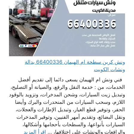
ونش كرين سطحة ام الهيمان 66400336 بدالة
ونشات الكويت
فني ونش ام الهيمان يسعى دائما إلى تقديم أفضل
الخدمات، من : خدمة النقل والرفع، والصيانة أو التصليح،
وتبديل زيت السيارات، وشحن المدخرات، وتزويد بالوقود
اللازم، وسحب السيارات من المنحدرات والبرك وأيضا
الحفر، وتوفير قطع الغيار، وتبديل الإطارات والعجلات،
ونقل البضائع، وتقديم أمهر الفنيين، وتوفير المدخرات
السيارات بأنواعها، والسطحات بأحجامها وأشكالها،
والرافعات والونشات على اختلافها، ...
اقرأ المزيد