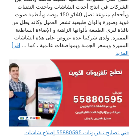
الشركات في انتاج أحدث الشاشات وبأحدث التقنيات
وبأحجام متنوعة تصل 140و 150 بوصة وبأنظمة صوت
قوية وصورة والوان طبيعية تشعر العميل وكانه يطل من
نافذة ليرى الطبيعة بألوانها الزاهية و الإضاءة الساطعة
المميزة. ولدى شركتنا عدة عروض على هذه الشاشات
المميزة وبسعر الجملة وبمواصفات عالمية ، كما ...
اقرأ
المزيد
فني تصليح تلفزيونات 55880595 إصلاح شاشات