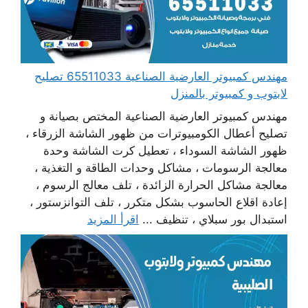
مهندس كمبيوتر العارضية الصناعية 65511033 تصليح
لابتوب و كمبيوتر بالمنزل
مهندس كمبيوتر العارضية الصناعية المختص بصيانة و
تصليح أعطال الكومبيوترات من ظهور الشاشة الزرقاء ،
ظهور الشاشة السوداء ، تعطيل كرت الشاشة وحدة
معالجة الرسومات ، مشاكل وحدات الطاقة و التغذية ،
معالجة مشاكل الحرارة الزائدة ، تلف معالج الرسوم ،
إعادة اقلاع الحاسوب بشكل متكرر ، تلف التوانزستور ،
استبدال بور سبلاي ، تنظيف ...
اقرأ المزيد