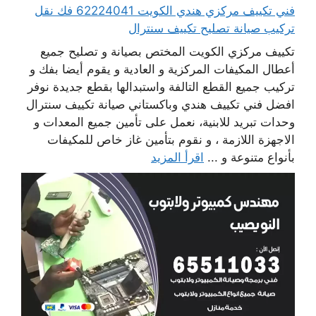
فني تكييف مركزي هندي الكويت 62224041 فك نقل
تركيب صيانة تصليح تكييف سنترال
تكييف مركزي الكويت المختص بصيانة و تصليح جميع
أعطال المكيفات المركزية و العادية و يقوم أيضا بفك و
تركيب جميع القطع التالفة واستبدالها بقطع جديدة نوفر
افضل فني تكييف هندي وباكستاني صيانة تكييف سنترال
وحدات تبريد للابنية، نعمل على تأمين جميع المعدات و
الاجهزة اللازمة ، و نقوم بتأمين غاز خاص للمكيفات
بأنواع متنوعة و ...
اقرأ المزيد