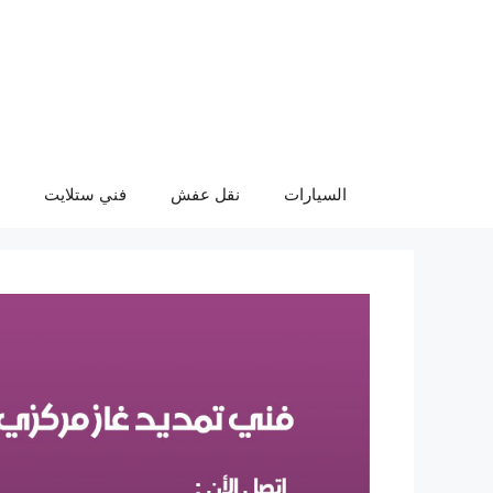
نتقل
لى
لمحتوى
السيارات
نقل عفش
فني ستلايت