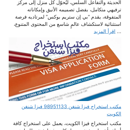
الحديثة والتفاعل السلس، ليُحوّل كل منزل إلى مركز
ترفيهي متكامل، بفضل تصميمه الأنيق وإمكاناته
المتفوقة، يقدم “بي إن ستريم بوكس” لمرتاديه فرصة
استثنائية لاستكشاف عالمٍ شاسع من المحتوى المتنوع،
...
اقرأ المزيد
مكتب استخراج فيزا شنغن 98951133 فيزا شنغن
الكويت
مكتب استخراج فيزا الكويت، يعمل على استخراج كافة