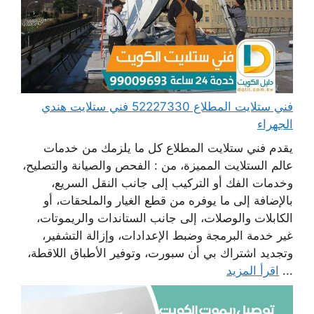
فني ستلايت المطلاع 52227330 فني ستلايت هندي
الجهراء
يقدم فني ستلايت المطلاع كل ما يلزمك من خدمات
عالم الستلايت المميزة، من : الفحص والصيانة والتصليح،
وخدمات الفك أو التركيب إلى جانب النقل السريع،
بالإضافة إلى ما يوفره من قطع الغيار والملحقات، أو
الكابلات والوصلات، إلى جانب الستاندات والريموتات،
غير خدمة البرمجة وضبط الإعدادات، وإزالة التشفير،
وتجديد اشتراك بي أن سبورت، وتوفير الأطباق اللاقطة،
...
اقرأ المزيد