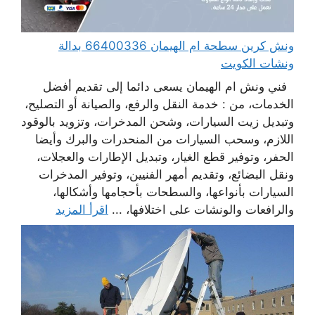
ونش كرين سطحة ام الهيمان 66400336 بدالة
ونشات الكويت
فني ونش ام الهيمان يسعى دائما إلى تقديم أفضل
الخدمات، من : خدمة النقل والرفع، والصيانة أو التصليح،
وتبديل زيت السيارات، وشحن المدخرات، وتزويد بالوقود
اللازم، وسحب السيارات من المنحدرات والبرك وأيضا
الحفر، وتوفير قطع الغيار، وتبديل الإطارات والعجلات،
ونقل البضائع، وتقديم أمهر الفنيين، وتوفير المدخرات
السيارات بأنواعها، والسطحات بأحجامها وأشكالها،
والرافعات والونشات على اختلافها، ...
اقرأ المزيد