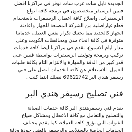
الجديدة نايل سات عرب سات نوفر في مراكزنا افضل
فنيين الرسيفر متخصصون في برمجة كافة انواع
الرسيفرات، واصلاح كافة اعطال الرسيفرات باستخدام
قطع غياراصلية من الشركة المصنعة للجهاز واعادتة
الجهاز كالجديد مما يجنبك تكرار نفس العطل، خدماتنا
متوفرة في كافة انحاء مدن ومحافظات الكويت وعلى
مدار ايام الاسبوع، نقدم في مراكزنا ايضا كافة خدمات
تركيب وبرمجة وتوليف الرسيفرات بواسطة فنيين على
قدر كبير من الدقة والمهارة والالتزام التام بكافة طلبات
العميل، للاستعلام عن كافة الخدمات اتصل على فني
رسيفر هندي البر 69622742 نصلك اينما كنت .
فني تصليح رسيفر هندي البر
يقدم فني رسيفرهندي البر كافة خدمات الصيانة
والتصليح والتعامل مع كافة الاعطال ومشاكل ضياع
القنوات التي تؤرق كافة العملاء، كما يقدم مختلف
الخدمات الخاصة بالستلايت والرسيفر بافضل جودة ودقة