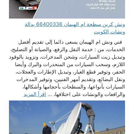
ونش كرين سطحة ام الهيمان 66400336 بدالة
ونشات الكويت
فني ونش ام الهيمان يسعى دائما إلى تقديم أفضل
الخدمات، من : خدمة النقل والرفع، والصيانة أو التصليح،
وتبديل زيت السيارات، وشحن المدخرات، وتزويد بالوقود
اللازم، وسحب السيارات من المنحدرات والبرك وأيضا
الحفر، وتوفير قطع الغيار، وتبديل الإطارات والعجلات،
ونقل البضائع، وتقديم أمهر الفنيين، وتوفير المدخرات
السيارات بأنواعها، والسطحات بأحجامها وأشكالها،
والرافعات والونشات على اختلافها، ...
اقرأ المزيد