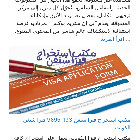
الحديثة والتفاعل السلس، ليُحوّل كل منزل إلى مركز
ترفيهي متكامل، بفضل تصميمه الأنيق وإمكاناته
المتفوقة، يقدم “بي إن ستريم بوكس” لمرتاديه فرصة
استثنائية لاستكشاف عالمٍ شاسع من المحتوى المتنوع،
...
اقرأ المزيد
مكتب استخراج فيزا شنغن 98951133 فيزا شنغن
الكويت
مكتب استخراج فيزا الكويت، يعمل على استخراج كافة