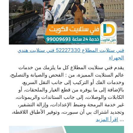
فني ستلايت المطلاع 52227330 فني ستلايت هندي
الجهراء
يقدم فني ستلايت المطلاع كل ما يلزمك من خدمات
عالم الستلايت المميزة، من : الفحص والصيانة والتصليح،
وخدمات الفك أو التركيب إلى جانب النقل السريع،
بالإضافة إلى ما يوفره من قطع الغيار والملحقات، أو
الكابلات والوصلات، إلى جانب الستاندات والريموتات،
غير خدمة البرمجة وضبط الإعدادات، وإزالة التشفير،
وتجديد اشتراك بي أن سبورت، وتوفير الأطباق اللاقطة،
...
اقرأ المزيد