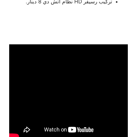
تركيب رسيفر HD نظام اتش دي 8 دينار.