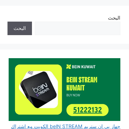
البحث
البحث
جهاز بي ان ستريم beIN STREAM الكويت مع اشتراك