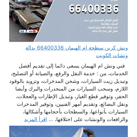
ونش كرين سطحة ام الهيمان 66400336 بدالة
ونشات الكويت
فني ونش ام الهيمان يسعى دائما إلى تقديم أفضل
الخدمات، من : خدمة النقل والرفع، والصيانة أو التصليح،
وتبديل زيت السيارات، وشحن المدخرات، وتزويد بالوقود
اللازم، وسحب السيارات من المنحدرات والبرك وأيضا
الحفر، وتوفير قطع الغيار، وتبديل الإطارات والعجلات،
ونقل البضائع، وتقديم أمهر الفنيين، وتوفير المدخرات
السيارات بأنواعها، والسطحات بأحجامها وأشكالها،
والرافعات والونشات على اختلافها، ...
اقرأ المزيد