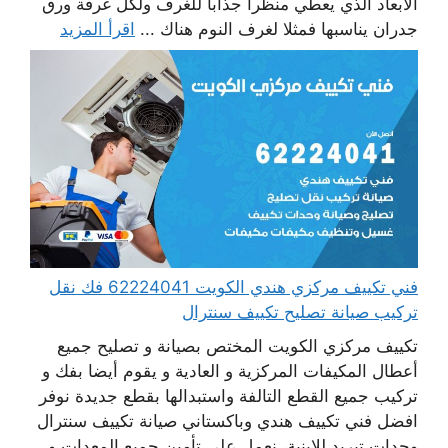
الأبعاد الذي يعطي منظرا جذابا للغرف ولكل غرفة ورق
جدران يناسبها فمثلا لغرف النوم هناك ...
اقرأ المزيد
فني تكييف مركزي هندي الكويت 62224041 فك نقل
تركيب صيانة تصليح تكييف سنترال
تكييف مركزي الكويت المختص بصيانة و تصليح جميع
أعطال المكيفات المركزية و العادية و يقوم أيضا بفك و
تركيب جميع القطع التالفة واستبدالها بقطع جديدة نوفر
افضل فني تكييف هندي وباكستاني صيانة تكييف سنترال
وحدات تبريد للابنية، نعمل على تأمين جميع المعدات و