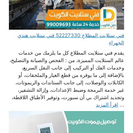
فني ستلايت المطلاع 52227330 فني ستلايت هندي
الجهراء
يقدم فني ستلايت المطلاع كل ما يلزمك من خدمات
عالم الستلايت المميزة، من : الفحص والصيانة والتصليح،
وخدمات الفك أو التركيب إلى جانب النقل السريع،
بالإضافة إلى ما يوفره من قطع الغيار والملحقات، أو
الكابلات والوصلات، إلى جانب الستاندات والريموتات،
غير خدمة البرمجة وضبط الإعدادات، وإزالة التشفير،
وتجديد اشتراك بي أن سبورت، وتوفير الأطباق اللاقطة،
...
اقرأ المزيد