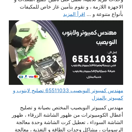
الاجهزة اللازمة ، و نقوم بتأمين غاز خاص للمكيفات
بأنواع متنوعة و ...
اقرأ المزيد
مهندس كمبيوتر النويصيب 65511033 تصليح لابتوب و
كمبيوتر بالمنزل
مهندس كمبيوتر النويصيب المختص بصيانة و تصليح
أعطال الكومبيوترات من ظهور الشاشة الزرقاء ، ظهور
الشاشة السوداء ، تعطيل كرت الشاشة وحدة معالجة
الرسومات ، مشاكل وحدات الطاقة و التغذية ، معالجة