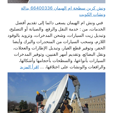
ونش كرين سطحة ام الهيمان 66400336 بدالة
ونشات الكويت
فني ونش ام الهيمان يسعى دائما إلى تقديم أفضل
الخدمات، من : خدمة النقل والرفع، والصيانة أو التصليح،
وتبديل زيت السيارات، وشحن المدخرات، وتزويد بالوقود
اللازم، وسحب السيارات من المنحدرات والبرك وأيضا
الحفر، وتوفير قطع الغيار، وتبديل الإطارات والعجلات،
ونقل البضائع، وتقديم أمهر الفنيين، وتوفير المدخرات
السيارات بأنواعها، والسطحات بأحجامها وأشكالها،
والرافعات والونشات على اختلافها، ...
اقرأ المزيد