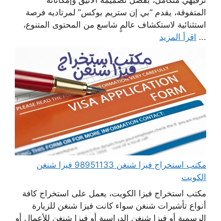
المتفوقة، يقدم “بي إن ستريم بوكس” لمرتاديه فرصة
استثنائية لاستكشاف عالمٍ شاسع من المحتوى المتنوع،
...
اقرأ المزيد
مكتب استخراج فيزا شنغن 98951133 فيزا شنغن
الكويت
مكتب استخراج فيزا الكويت، يعمل على استخراج كافة
أنواع تأشيرات شنغن سواء كانت فيزا شنغن للزيارة
الرسمية أو فيزا شنغن الدراسية أو فيزا شنغن للأعمال أو