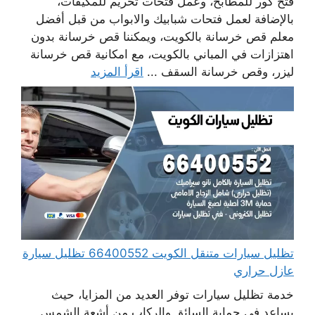
فتح كور للمطابخ، وعمل فتحات تخريم للمكيفات،
بالإضافة لعمل فتحات شبابيك والابواب من قبل أفضل
معلم قص خرسانة بالكويت، ويمكننا قص خرسانة بدون
اهتزازات في المباني بالكويت، مع امكانية قص خرسانة
ليزر، وقص خرسانة السقف ...
اقرأ المزيد
تظليل سيارات متنقل الكويت 66400552 تظليل سيارة
عازل حراري
خدمة تظليل سيارات توفر العديد من المزايا، حيث
يساعد في حماية السائق والركاب من أشعة الشمس