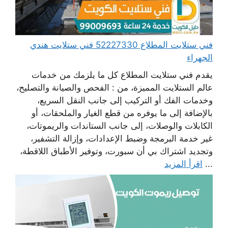
فني ستلايت المطلاع 52227330 فني ستلايت هندي
الجهراء
يقدم فني ستلايت المطلاع كل ما يلزمك من خدمات
عالم الستلايت المميزة، من : الفحص والصيانة والتصليح،
وخدمات الفك أو التركيب إلى جانب النقل السريع،
بالإضافة إلى ما يوفره من قطع الغيار والملحقات، أو
الكابلات والوصلات، إلى جانب الستاندات والريموتات،
غير خدمة البرمجة وضبط الإعدادات، وإزالة التشفير،
وتجديد اشتراك بي أن سبورت، وتوفير الأطباق اللاقطة،
...
اقرأ المزيد