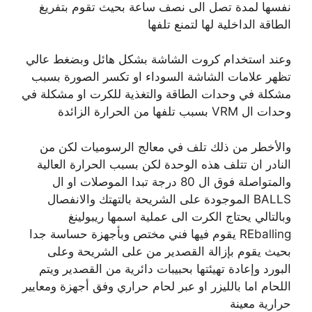
نفسها لمدة تصل الى نصف ساعة بحيث تقوم بتفريغ
الطاقة الداخلية لها لتمنع تلفها
وعند استخدام كروت الشاشة بشكل هائل وبضغط عالي
تظهر علامات الشاشة السوداء او تكسر الصورة بسبب
مشكلة في وحدات الطاقة والتغذية للكرت او مشكلة في
وحدات ال VRM بسبب تلفها من الحرارة الزائدة
والأخطر من ذلك تلف في معالج الرسوميات لكن من
النادر ان تتلف هذه الوحدة لكن بسبب الحرارة العالية
والمتواصلة فوق ال 80 درجة تبدا الموصلات او ال
BALLS الموجودة على الشريحة بالتهتك والانفصال
وبالتالي يحتاج الكرت الى عملية اسمها ريبولينغ
REballing يقوم فيها فني مختص وبأجهزة حساسة جدا
بحيث يقوم بإزالة القصدير من على الشريحة وعلى
البورد وإعادة تهيئتها بحبيبات دائرية من القصدير ويتم
اللحام اما بالليزر او عبر لحام حراري وفق أجهزة ومعايير
حرارية معينة