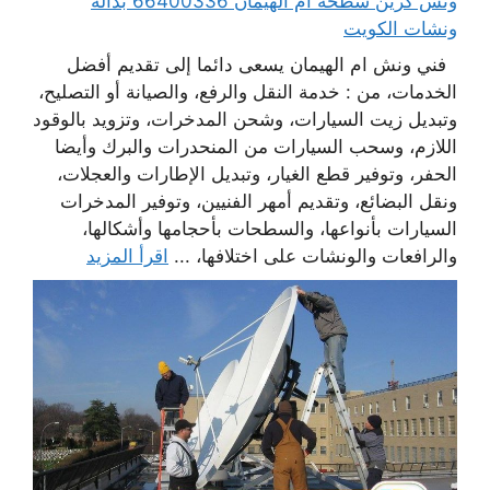
ونش كرين سطحة ام الهيمان 66400336 بدالة
ونشات الكويت
فني ونش ام الهيمان يسعى دائما إلى تقديم أفضل
الخدمات، من : خدمة النقل والرفع، والصيانة أو التصليح،
وتبديل زيت السيارات، وشحن المدخرات، وتزويد بالوقود
اللازم، وسحب السيارات من المنحدرات والبرك وأيضا
الحفر، وتوفير قطع الغيار، وتبديل الإطارات والعجلات،
ونقل البضائع، وتقديم أمهر الفنيين، وتوفير المدخرات
السيارات بأنواعها، والسطحات بأحجامها وأشكالها،
والرافعات والونشات على اختلافها، ...
اقرأ المزيد