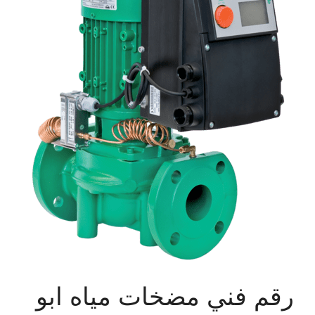
رقم فني مضخات مياه ابو