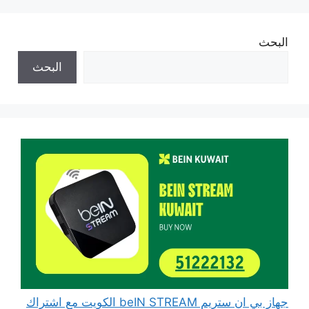
البحث
البحث
جهاز بي ان ستريم beIN STREAM الكويت مع اشتراك