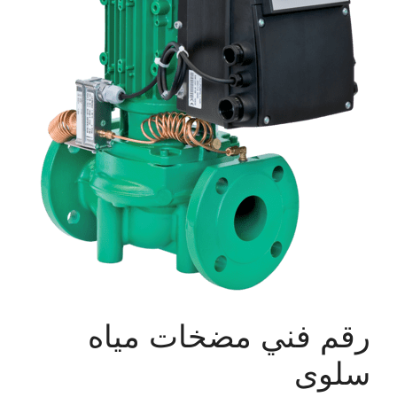
رقم فني مضخات مياه
سلوى