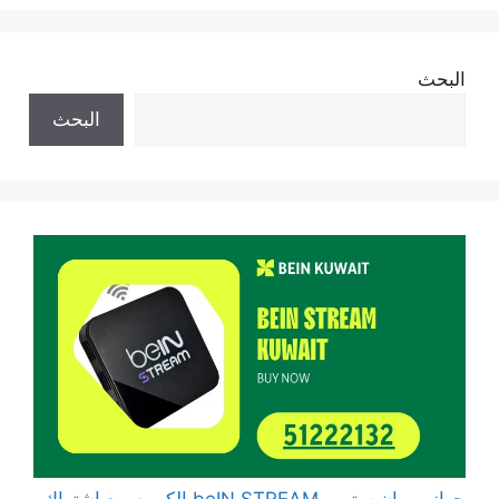
البحث
البحث
جهاز بي ان ستريم beIN STREAM الكويت مع اشتراك