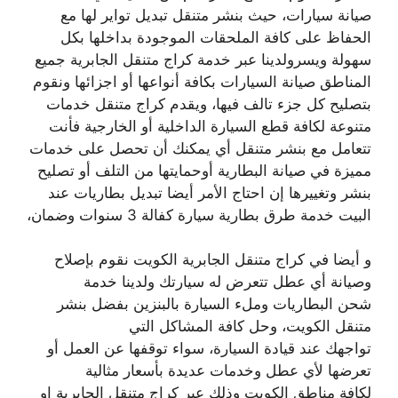
صيانة سيارات، حيث بنشر متنقل تبديل تواير لها مع
الحفاظ على كافة الملحقات الموجودة بداخلها بكل
سهولة ويسرولدينا عبر خدمة كراج متنقل الجابرية جميع
المناطق صيانة السيارات بكافة أنواعها أو اجزائها ونقوم
بتصليح كل جزء تالف فيها، ويقدم كراج متنقل خدمات
متنوعة لكافة قطع السيارة الداخلية أو الخارجية فأنت
تتعامل مع بنشر متنقل أي يمكنك أن تحصل على خدمات
مميزة في صيانة البطارية أوحمايتها من التلف أو تصليح
بنشر وتغييرها إن احتاج الأمر أيضا تبديل بطاريات عند
البيت خدمة طرق بطارية سيارة كفالة 3 سنوات وضمان،
و أيضا في كراج متنقل الجابرية الكويت نقوم بإصلاح
وصيانة أي عطل تتعرض له سيارتك ولدينا خدمة
شحن البطاريات وملء السيارة بالبنزين بفضل بنشر
متنقل الكويت، وحل كافة المشاكل التي
تواجهك عند قيادة السيارة، سواء توقفها عن العمل أو
تعرضها لأي عطل وخدمات عديدة بأسعار مثالية
لكافة مناطق الكويت وذلك عبر كراج متنقل الجابرية او