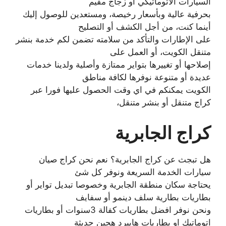
السيارات الأتوماتيكي أو زجاج مفيم
بحرفية عالية وبأسعار رخيصة، ومستعدين للوصول إليك
أينما كنت، من أجل الكشف أو التصليح
على الإطارات والتأكد من سلامته تضمن لكم خدمة بنشر
متنقل الكويت، أو العمل على
إصلاحها أو تغييرها بتواير ممتازة وأصلية ولدينا خدمات
عديدة أو متنوعة نوفرها لكافة مناطق
الكويت يمكنكم في اي وقت الحصول عليها فورا عبر
كراج متنقل أو بنشر متنقل،
كراج الجابرية
هل تبجث عن كراج الجابرية؟ نعم نحن كراج صيان
سيارات الخدمة السريعة ونوفر كل شئ
يحتاجة سكان منطقة الجابرية وخصوصا تبديل تواير أو
بطاريات بطارية سلف دينمو أو سفايف
ونحن نوفر افضل بطاريات كفالة 3سنوات أو بطاريات
اتوماتيك او بطاريات هايبرد هجين حديثة