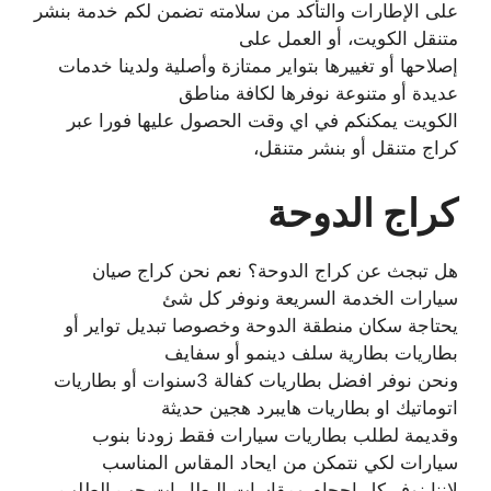
على الإطارات والتأكد من سلامته تضمن لكم خدمة بنشر
متنقل الكويت، أو العمل على
إصلاحها أو تغييرها بتواير ممتازة وأصلية ولدينا خدمات
عديدة أو متنوعة نوفرها لكافة مناطق
الكويت يمكنكم في اي وقت الحصول عليها فورا عبر
كراج متنقل أو بنشر متنقل،
كراج الدوحة
هل تبجث عن كراج الدوحة؟ نعم نحن كراج صيان
سيارات الخدمة السريعة ونوفر كل شئ
يحتاجة سكان منطقة الدوحة وخصوصا تبديل تواير أو
بطاريات بطارية سلف دينمو أو سفايف
ونحن نوفر افضل بطاريات كفالة 3سنوات أو بطاريات
اتوماتيك او بطاريات هايبرد هجين حديثة
وقديمة لطلب بطاريات سيارات فقط زودنا بنوب
سيارات لكي نتمكن من ايحاد المقاس المناسب
لاننا نوفر كل احجام ومقاسات البطاريات حب الطلب