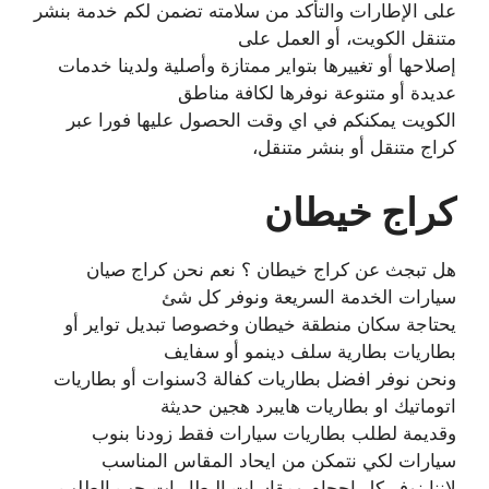
على الإطارات والتأكد من سلامته تضمن لكم خدمة بنشر
متنقل الكويت، أو العمل على
إصلاحها أو تغييرها بتواير ممتازة وأصلية ولدينا خدمات
عديدة أو متنوعة نوفرها لكافة مناطق
الكويت يمكنكم في اي وقت الحصول عليها فورا عبر
كراج متنقل أو بنشر متنقل،
كراج خيطان
هل تبجث عن كراج خيطان ؟ نعم نحن كراج صيان
سيارات الخدمة السريعة ونوفر كل شئ
يحتاجة سكان منطقة خيطان وخصوصا تبديل تواير أو
بطاريات بطارية سلف دينمو أو سفايف
ونحن نوفر افضل بطاريات كفالة 3سنوات أو بطاريات
اتوماتيك او بطاريات هايبرد هجين حديثة
وقديمة لطلب بطاريات سيارات فقط زودنا بنوب
سيارات لكي نتمكن من ايحاد المقاس المناسب
لاننا نوفر كل احجام ومقاسات البطاريات حب الطلب