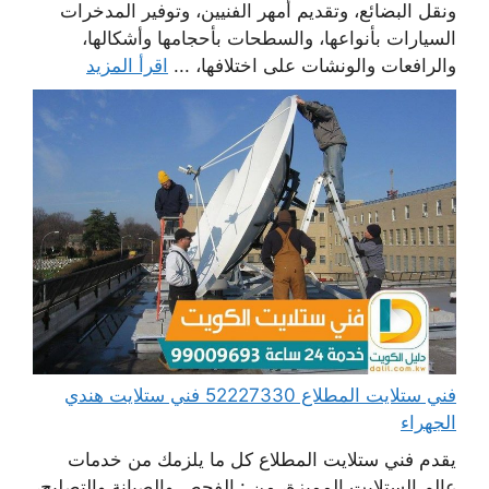
ونقل البضائع، وتقديم أمهر الفنيين، وتوفير المدخرات
السيارات بأنواعها، والسطحات بأحجامها وأشكالها،
والرافعات والونشات على اختلافها، ...
اقرأ المزيد
فني ستلايت المطلاع 52227330 فني ستلايت هندي
الجهراء
يقدم فني ستلايت المطلاع كل ما يلزمك من خدمات
عالم الستلايت المميزة، من : الفحص والصيانة والتصليح،