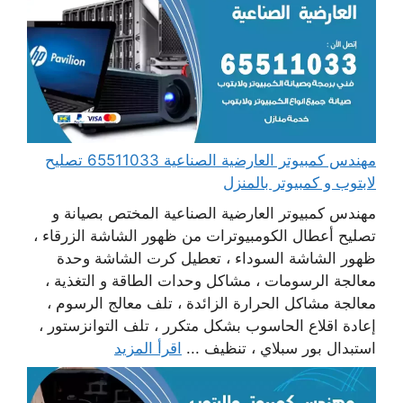
مهندس كمبيوتر العارضية الصناعية 65511033 تصليح
لابتوب و كمبيوتر بالمنزل
مهندس كمبيوتر العارضية الصناعية المختص بصيانة و
تصليح أعطال الكومبيوترات من ظهور الشاشة الزرقاء ،
ظهور الشاشة السوداء ، تعطيل كرت الشاشة وحدة
معالجة الرسومات ، مشاكل وحدات الطاقة و التغذية ،
معالجة مشاكل الحرارة الزائدة ، تلف معالج الرسوم ،
إعادة اقلاع الحاسوب بشكل متكرر ، تلف التوانزستور ،
استبدال بور سبلاي ، تنظيف ...
اقرأ المزيد