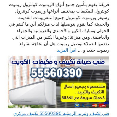
فريقنا يقوم بتأمين جميع أنواع الريموت كونترول ريموت
كونترول للمكيفات بمختلف أنواعها وريموت كونترول
رسيفر وريموت كونترول جميع التلفزيونات القديمة
والحديثة كما نقوم بتوصيلها لباب منزلكم أين ما كنتم في
الحولي ومبارك الكبير والأحمدي والفروانية والجهراء
والعاصمة. ومن ميزاتنا: وغيرها الكثير من الميزات التي
نقدمها للعملاء توصيل ريموت هل أن بحاجة لشراء
ريموت جديد و ...
اقرأ المزيد
فني تكييف وتبريد الرميثية 55560390 تكييف مركزي