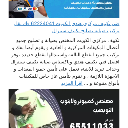
فني تكييف مركزي هندي الكويت 62224041 فك نقل
تركيب صيانة تصليح تكييف سنترال
تكييف مركزي الكويت المختص بصيانة و تصليح جميع
أعطال المكيفات المركزية و العادية و يقوم أيضا بفك و
تركيب جميع القطع التالفة واستبدالها بقطع جديدة نوفر
افضل فني تكييف هندي وباكستاني صيانة تكييف سنترال
وحدات تبريد للابنية، نعمل على تأمين جميع المعدات و
الاجهزة اللازمة ، و نقوم بتأمين غاز خاص للمكيفات
بأنواع متنوعة و ...
اقرأ المزيد