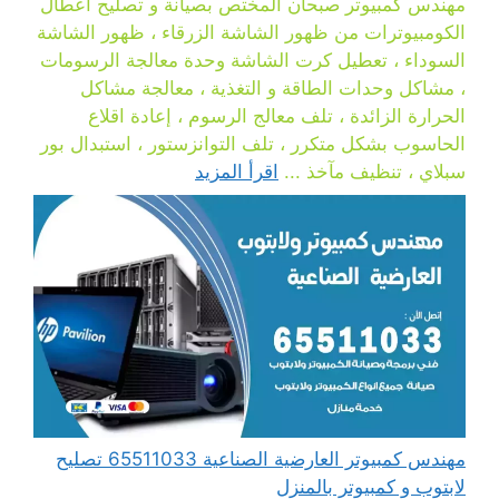
مهندس كمبيوتر صبحان المختص بصيانة و تصليح أعطال
الكومبيوترات من ظهور الشاشة الزرقاء ، ظهور الشاشة
السوداء ، تعطيل كرت الشاشة وحدة معالجة الرسومات
، مشاكل وحدات الطاقة و التغذية ، معالجة مشاكل
الحرارة الزائدة ، تلف معالج الرسوم ، إعادة اقلاع
الحاسوب بشكل متكرر ، تلف التوانزستور ، استبدال بور
سبلاي ، تنظيف مآخذ ...
اقرأ المزيد
مهندس كمبيوتر العارضية الصناعية 65511033 تصليح
لابتوب و كمبيوتر بالمنزل