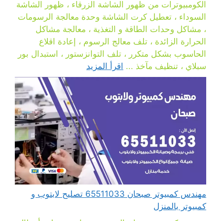
الكومبيوترات من ظهور الشاشة الزرقاء ، ظهور الشاشة
السوداء ، تعطيل كرت الشاشة وحدة معالجة الرسومات
، مشاكل وحدات الطاقة و التغذية ، معالجة مشاكل
الحرارة الزائدة ، تلف معالج الرسوم ، إعادة اقلاع
الحاسوب بشكل متكرر ، تلف التوانزستور ، استبدال بور
سبلاي ، تنظيف مآخذ ...
اقرأ المزيد
مهندس كمبيوتر صبحان 65511033 تصليح لابتوب و
كمبيوتر بالمنزل