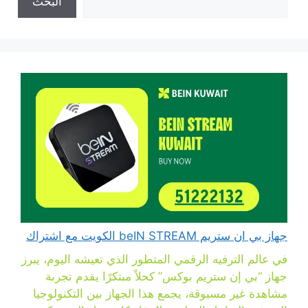
البحث
جهاز بي ان ستريم beIN STREAM الكويت مع اشتراك
في عالم الترفيه الرقمي المتطور الذي تعيشه اليوم، يبرز
جهاز “بي إن ستريم بوكس” كحلاً مبتكرًا يقدم تجربة
مشاهدة غير مسبوقة، يجمع هذا الجهاز بين التكنولوجيا