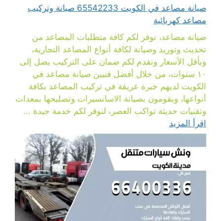
صيانة مصاعد في الكويت 65542233 صيانة وتركيب
مصاعد كهربائية
صيانة مصاعد، نوفر لكم كافة متطلبات المصاعد من
تحديث وتوريد وصيانة لكافة أنواع المصاعد التجارية،
وبأقل الأسعار ونقدم لكم ضمان على التركيب يصل إلى
١٠ سنوات، من خلال أفضل فنيين صيانة مصاعد في
الكويت لديهم خبرة عريقة في تركيب المصاعد بكافة
أنواعها، ويقومون بصيانة الاسانسيرات وتصليحها بمعدات
وتقنيات حديثة تواكب العصر، لنوفر لكم خدمة جيدة ...
اقرأ المزيد