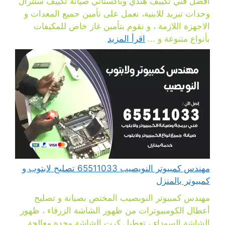
افضل فني تكييف هندي وباكستاني صيانة تكييف سنترال
وحدات تبريد للابنية، نعمل على تأمين جميع المعدات و
الاجهزة اللازمة ، و نقوم بتأمين غاز خاص للمكيفات
بأنواع متنوعة و ...
اقرأ المزيد
مهندس كمبيوتر النويصيب 65511033 تصليح لابتوب و
كمبيوتر بالمنزل
مهندس كمبيوتر النويصيب المختص بصيانة و تصليح
أعطال الكومبيوترات من ظهور الشاشة الزرقاء ، ظهور
الشاشة السوداء ، تعطيل كرت الشاشة وحدة معالجة