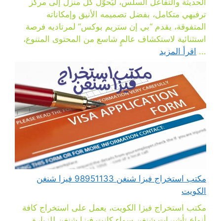
الحديثة والتفاعل السلس، ليُحوّل كل منزل إلى مركز
ترفيهي متكامل، بفضل تصميمه الأنيق وإمكاناته
المتفوقة، يقدم “بي إن ستريم بوكس” لمرتاديه فرصة
استثنائية لاستكشاف عالمٍ شاسع من المحتوى المتنوع،
...
اقرأ المزيد
مكتب استخراج فيزا شنغن 98951133 فيزا شنغن
الكويت
مكتب استخراج فيزا الكويت، يعمل على استخراج كافة
أنواع تأشيرات شنغن سواء كانت فيزا شنغن للزيارة