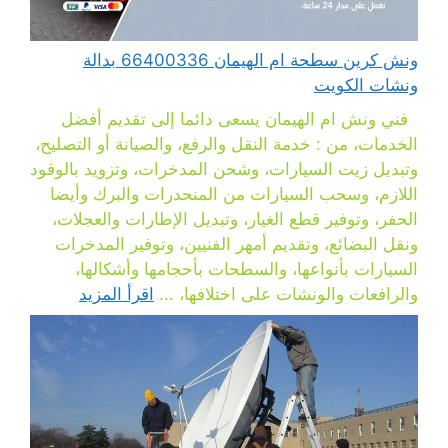
ونش كرين سطحة ام الهيمان 66400336 بدالة
ونشات الكويت
فني ونش ام الهيمان يسعى دائما إلى تقديم أفضل
الخدمات، من : خدمة النقل والرفع، والصيانة أو التصليح،
وتبديل زيت السيارات، وشحن المدخرات، وتزويد بالوقود
اللازم، وسحب السيارات من المنحدرات والبرك وأيضا
الحفر، وتوفير قطع الغيار، وتبديل الإطارات والعجلات،
ونقل البضائع، وتقديم أمهر الفنيين، وتوفير المدخرات
السيارات بأنواعها، والسطحات بأحجامها وأشكالها،
والرافعات والونشات على اختلافها، ...
اقرأ المزيد