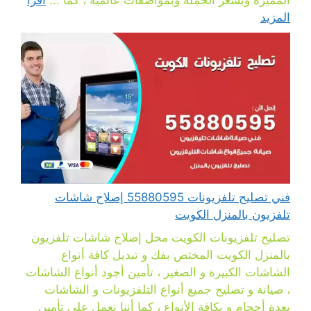
المميزة وبسعر الجملة وبمواصفات عالمية ، كما ...
اقرأ
المزيد
فني تصليح تلفزيونات 55880595 إصلاح شاشات
تلفزيون بالمنزل الكويت
تصليح تلفزيونات الكويت محل إصلاح شاشات تلفزيون
بالمنزل الكويت المختص بفك و تبديل كافة أنواع
الشاشات الكبيرة و الصغير ، تأمين أجود أنواع الشاشات
، صيانة و تصليح جميع أنواع التلفزيونات و الشاشات
بعدة أحجام و بكافة الأنواع ، كما أننا نعمل على تأمين