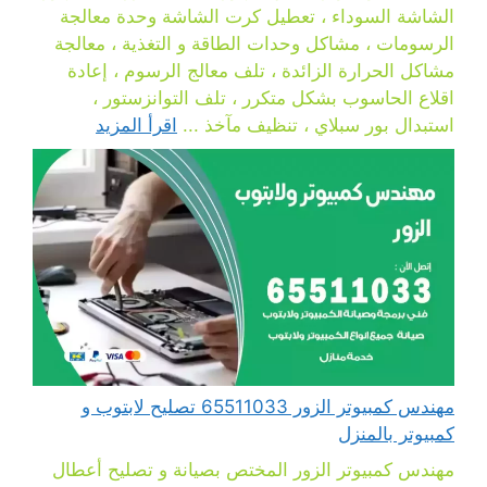
الشاشة السوداء ، تعطيل كرت الشاشة وحدة معالجة
الرسومات ، مشاكل وحدات الطاقة و التغذية ، معالجة
مشاكل الحرارة الزائدة ، تلف معالج الرسوم ، إعادة
اقلاع الحاسوب بشكل متكرر ، تلف التوانزستور ،
استبدال بور سبلاي ، تنظيف مآخذ ...
اقرأ المزيد
مهندس كمبيوتر الزور 65511033 تصليح لابتوب و
كمبيوتر بالمنزل
مهندس كمبيوتر الزور المختص بصيانة و تصليح أعطال