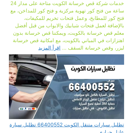
خدمات شركة قص خرسانة الكويت متاحة على مدار 24
ساعة من فتح كور تهوية مركزية و فتح كور للمداخن، مع
فتح كور للمطابخ، وعمل فتحات تخريم للمكيفات،
بالإضافة لعمل فتحات شبابيك والابواب من قبل أفضل
معلم قص خرسانة بالكويت، ويمكننا قص خرسانة بدون
اهتزازات في المباني بالكويت، مع امكانية قص خرسانة
ليزر، وقص خرسانة السقف ...
اقرأ المزيد
تظليل سيارات متنقل الكويت 66400552 تظليل سيارة
عازل حراري