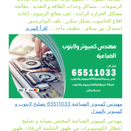
الرسومات ، مشاكل وحدات الطاقة و التغذية ، معالجة
مشاكل الحرارة الزائدة ، تلف معالج الرسوم ، إعادة
اقلاع الحاسوب بشكل متكرر ، تلف التوانزستور ،
استبدال بور سبلاي ، تنظيف مآخذ ...
اقرأ المزيد
مهندس كمبيوتر الضباعية 65511033 تصليح لابتوب و
كمبيوتر بالمنزل
مهندس كمبيوتر الضباعية المختص بصيانة و تصليح
أعطال الكومبيوترات من ظهور الشاشة الزرقاء ، ظهور