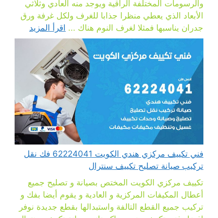
والرسومات المختلفة الراقية ويوجد منه العادي وثلاثي
الأبعاد الذي يعطي منظرا جذابا للغرف ولكل غرفة ورق
جدران يناسبها فمثلا لغرف النوم هناك ...
اقرأ المزيد
فني تكييف مركزي هندي الكويت 62224041 فك نقل
تركيب صيانة تصليح تكييف سنترال
تكييف مركزي الكويت المختص بصيانة و تصليح جميع
أعطال المكيفات المركزية و العادية و يقوم أيضا بفك و
تركيب جميع القطع التالفة واستبدالها بقطع جديدة نوفر