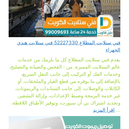
فني ستلايت المطلاع 52227330 فني ستلايت هندي
الجهراء
يقدم فني ستلايت المطلاع كل ما يلزمك من خدمات
عالم الستلايت المميزة، من : الفحص والصيانة والتصليح،
وخدمات الفك أو التركيب إلى جانب النقل السريع،
بالإضافة إلى ما يوفره من قطع الغيار والملحقات، أو
الكابلات والوصلات، إلى جانب الستاندات والريموتات،
غير خدمة البرمجة وضبط الإعدادات، وإزالة التشفير،
وتجديد اشتراك بي أن سبورت، وتوفير الأطباق اللاقطة،
...
اقرأ المزيد