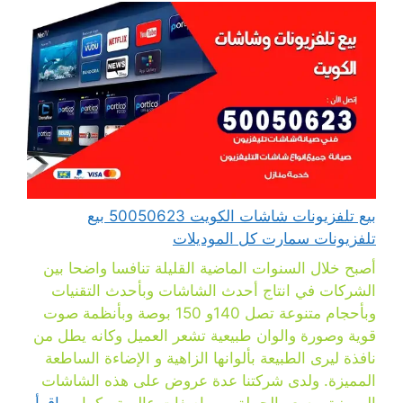
بيع تلفزيونات شاشات الكويت 50050623 بيع
تلفزيونات سمارت كل الموديلات
أصبح خلال السنوات الماضية القليلة تنافسا واضحا بين
الشركات في انتاج أحدث الشاشات وبأحدث التقنيات
وبأحجام متنوعة تصل 140و 150 بوصة وبأنظمة صوت
قوية وصورة والوان طبيعية تشعر العميل وكانه يطل من
نافذة ليرى الطبيعة بألوانها الزاهية و الإضاءة الساطعة
المميزة. ولدى شركتنا عدة عروض على هذه الشاشات