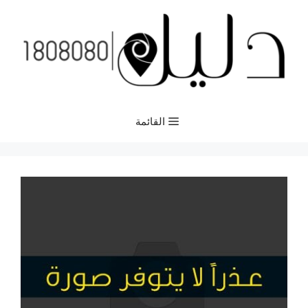
نتقل
لى
لمحتوى
القائمة