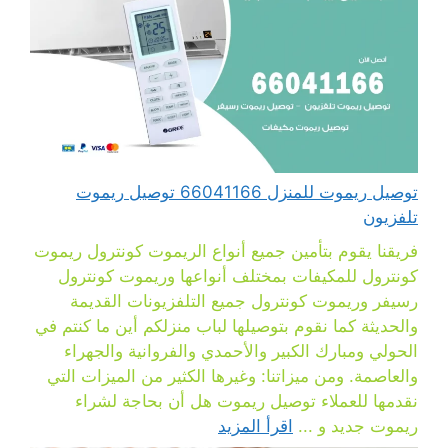
توصيل ريموت للمنزل 66041166 توصيل ريموت
تلفزيون
فريقنا يقوم بتأمين جميع أنواع الريموت كونترول ريموت
كونترول للمكيفات بمختلف أنواعها وريموت كونترول
رسيفر وريموت كونترول جميع التلفزيونات القديمة
والحديثة كما نقوم بتوصيلها لباب منزلكم أين ما كنتم في
الحولي ومبارك الكبير والأحمدي والفروانية والجهراء
والعاصمة. ومن ميزاتنا: وغيرها الكثير من الميزات التي
نقدمها للعملاء توصيل ريموت هل أن بحاجة لشراء
ريموت جديد و ...
اقرأ المزيد