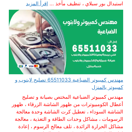
استبدال بور سبلاي ، تنظيف مآخذ ...
اقرأ المزيد
مهندس كمبيوتر الضباعية 65511033 تصليح لابتوب و
كمبيوتر بالمنزل
مهندس كمبيوتر الضباعية المختص بصيانة و تصليح
أعطال الكومبيوترات من ظهور الشاشة الزرقاء ، ظهور
الشاشة السوداء ، تعطيل كرت الشاشة وحدة معالجة
الرسومات ، مشاكل وحدات الطاقة و التغذية ، معالجة
مشاكل الحرارة الزائدة ، تلف معالج الرسوم ، إعادة