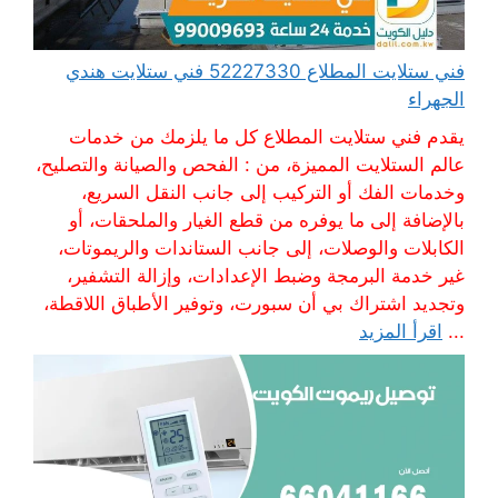
فني ستلايت المطلاع 52227330 فني ستلايت هندي
الجهراء
يقدم فني ستلايت المطلاع كل ما يلزمك من خدمات
عالم الستلايت المميزة، من : الفحص والصيانة والتصليح،
وخدمات الفك أو التركيب إلى جانب النقل السريع،
بالإضافة إلى ما يوفره من قطع الغيار والملحقات، أو
الكابلات والوصلات، إلى جانب الستاندات والريموتات،
غير خدمة البرمجة وضبط الإعدادات، وإزالة التشفير،
وتجديد اشتراك بي أن سبورت، وتوفير الأطباق اللاقطة،
...
اقرأ المزيد