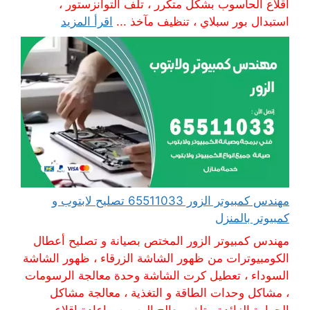
اقلاع الحاسوب بشكل متكرر ، تلف التوانزستور ،
استبدال بور سبلاي ، تنظيف مآخذ ...
اقرأ المزيد
مهندس كمبيوتر الزور 65511033 تصليح لابتوب و
كمبيوتر بالمنزل
مهندس كمبيوتر الزور المختص بصيانة و تصليح أعطال
الكومبيوترات من ظهور الشاشة الزرقاء ، ظهور الشاشة
السوداء ، تعطيل كرت الشاشة وحدة معالجة الرسومات
، مشاكل وحدات الطاقة و التغذية ، معالجة مشاكل