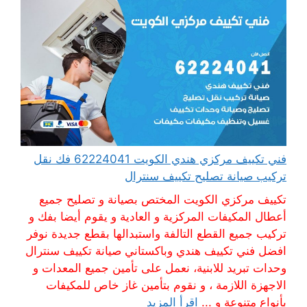
فني تكييف مركزي هندي الكويت 62224041 فك نقل
تركيب صيانة تصليح تكييف سنترال
تكييف مركزي الكويت المختص بصيانة و تصليح جميع
أعطال المكيفات المركزية و العادية و يقوم أيضا بفك و
تركيب جميع القطع التالفة واستبدالها بقطع جديدة نوفر
افضل فني تكييف هندي وباكستاني صيانة تكييف سنترال
وحدات تبريد للابنية، نعمل على تأمين جميع المعدات و
الاجهزة اللازمة ، و نقوم بتأمين غاز خاص للمكيفات
بأنواع متنوعة و ...
اقرأ المزيد