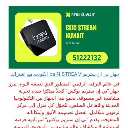
جهاز بي ان ستريم beIN STREAM الكويت مع اشتراك
في عالم الترفيه الرقمي المتطور الذي تعيشه اليوم، يبرز
جهاز “بي إن ستريم بوكس” كحلاً مبتكرًا يقدم تجربة
مشاهدة غير مسبوقة، يجمع هذا الجهاز بين التكنولوجيا
الحديثة والتفاعل السلس، ليُحوّل كل منزل إلى مركز
ترفيهي متكامل، بفضل تصميمه الأنيق وإمكاناته
المتفوقة، يقدم “بي إن ستريم بوكس” لمرتاديه فرصة
استثنائية لاستكشاف عالمٍ شاسع من المحتوى المتنوع،