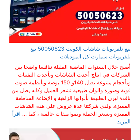
بيع تلفزيونات شاشات الكويت 50050623 بيع
تلفزيونات سمارت كل الموديلات
أصبح خلال السنوات الماضية القليلة تنافسا واضحا بين
الشركات في انتاج أحدث الشاشات وبأحدث التقنيات
وبأحجام متنوعة تصل 140و 150 بوصة وبأنظمة صوت
قوية وصورة والوان طبيعية تشعر العميل وكانه يطل من
نافذة ليرى الطبيعة بألوانها الزاهية و الإضاءة الساطعة
المميزة. ولدى شركتنا عدة عروض على هذه الشاشات
المميزة وبسعر الجملة وبمواصفات عالمية ، كما ...
اقرأ
المزيد