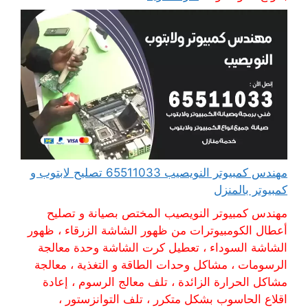
مهندس كمبيوتر النويصيب 65511033 تصليح لابتوب و
كمبيوتر بالمنزل
مهندس كمبيوتر النويصيب المختص بصيانة و تصليح
أعطال الكومبيوترات من ظهور الشاشة الزرقاء ، ظهور
الشاشة السوداء ، تعطيل كرت الشاشة وحدة معالجة
الرسومات ، مشاكل وحدات الطاقة و التغذية ، معالجة
مشاكل الحرارة الزائدة ، تلف معالج الرسوم ، إعادة
اقلاع الحاسوب بشكل متكرر ، تلف التوانزستور ،