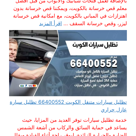
بالإضافة لعمل فتحات شبابيك والابواب من قبل أفضل
معلم قص خرسانة بالكويت، ويمكننا قص خرسانة بدون
اهتزازات في المباني بالكويت، مع امكانية قص خرسانة
ليزر، وقص خرسانة السقف ...
اقرأ المزيد
تظليل سيارات متنقل الكويت 66400552 تظليل سيارة
عازل حراري
خدمة تظليل سيارات توفر العديد من المزايا، حيث
يساعد في حماية السائق والركاب من أشعة الشمس
الضارة والحرارة الزائدة، ليوفر راحة أثناء القيادة ويقلل