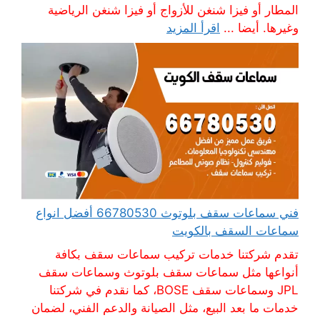
المطار أو فيزا شنغن للأزواج أو فيزا شنغن الرياضية
وغيرها. أيضا ...
اقرأ المزيد
فني سماعات سقف بلوتوث 66780530 أفضل انواع
سماعات السقف بالكويت
تقدم شركتنا خدمات تركيب سماعات سقف بكافة
أنواعها مثل سماعات سقف بلوتوث وسماعات سقف
JPL وسماعات سقف BOSE، كما نقدم في شركتنا
خدمات ما بعد البيع، مثل الصيانة والدعم الفني، لضمان