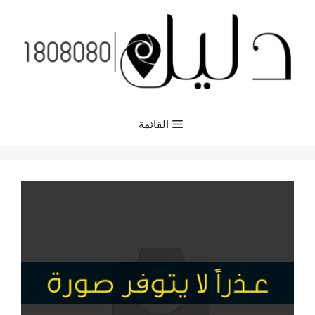
نتقل
لى
لمحتوى
القائمة