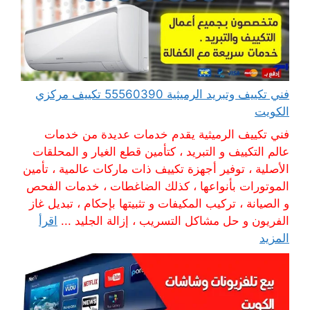
فني تكييف وتبريد الرميثية 55560390 تكييف مركزي
الكويت
فني تكييف الرميثية يقدم خدمات عديدة من خدمات
عالم التكييف و التبريد ، كتأمين قطع الغيار و المحلقات
الأصلية ، توفير أجهزة تكييف ذات ماركات عالمية ، تأمين
الموتورات بأنواعها ، كذلك الضاغطات ، خدمات الفحص
و الصيانة ، تركيب المكيفات و تثبيتها بإحكام ، تبديل غاز
الفريون و حل مشاكل التسريب ، إزالة الجليد ...
اقرأ
المزيد