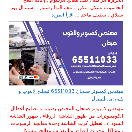
الحرارة الزائدة ، تلف معالج الرسوم ، إعادة اقلاع
الحاسوب بشكل متكرر ، تلف التوانزستور ، استبدال بور
سبلاي ، تنظيف مآخذ ...
اقرأ المزيد
مهندس كمبيوتر صبحان 65511033 تصليح لابتوب و
كمبيوتر بالمنزل
مهندس كمبيوتر صبحان المختص بصيانة و تصليح أعطال
الكومبيوترات من ظهور الشاشة الزرقاء ، ظهور الشاشة
السوداء ، تعطيل كرت الشاشة وحدة معالجة الرسومات
، مشاكل وحدات الطاقة و التغذية ، معالجة مشاكل