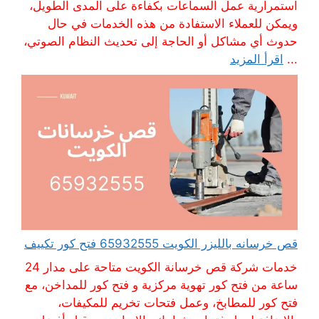
استمرارية عمل السماعات بكفاءة على المدى الطويل،
ويمكن للعملاء الاستفادة من هذه الخدمات في حال
حدوث أي مشاكل أو الحاجة إلى تحديث النظام الصوتي،
...
اقرأ المزيد
قص خرسانه بالليزر الكويت 65932555 فتح كور تكييف
خدمات شركة قص خرسانة الكويت متاحة على مدار 24
ساعة من فتح كور تهوية مركزية و فتح كور للمداخن، مع
فتح كور للمطابخ، وعمل فتحات تخريم للمكيفات،