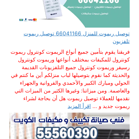
توصيل ريموت للمنزل 66041166 توصيل ريموت
تلفزيون
فريقنا يقوم بتأمين جميع أنواع الريموت كونترول ريموت
كونترول للمكيفات بمختلف أنواعها وريموت كونترول
رسيفر وريموت كونترول جميع التلفزيونات القديمة
والحديثة كما نقوم بتوصيلها لباب منزلكم أين ما كنتم في
الحولي ومبارك الكبير والأحمدي والفروانية والجهراء
والعاصمة. ومن ميزاتنا: وغيرها الكثير من الميزات التي
نقدمها للعملاء توصيل ريموت هل أن بحاجة لشراء
ريموت جديد و ...
اقرأ المزيد