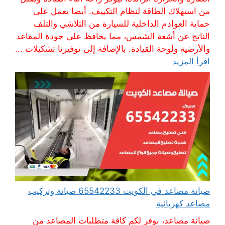
من استهلاك الطاقة لنظام التكييف. أيضا يعمل على
حماية العوادم الداخلية للسيارة من التلاشي والتلف
الناتج عن أشعة الشمس، مما يحافظ على جودة المقاعد
والأرضية ولوحة القيادة. بالإضافة إلى توفيرنا تشكيلات ...
اقرأ المزيد
صيانة مصاعد في الكويت 65542233 صيانة وتركيب
مصاعد كهربائية
صيانة مصاعد، نوفر لكم كافة متطلبات المصاعد من