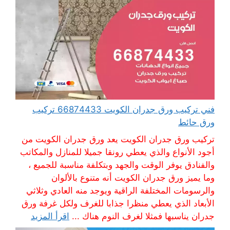
فني تركيب ورق جدران الكويت 66874433 تركيب
ورق حائط
تركيب ورق جدران الكويت يعد ورق جدران الكويت من
أجود الأنواع والذي يعطي رونقا جميلا للمنازل والمكاتب
والفنادق يوفر الوقت والجهد وبتكلفة مناسبة للجميع ،
وما يميز ورق جدران الكويت أنه متنوع بالألوان
والرسومات المختلفة الراقية ويوجد منه العادي وثلاثي
الأبعاد الذي يعطي منظرا جذابا للغرف ولكل غرفة ورق
جدران يناسبها فمثلا لغرف النوم هناك ...
اقرأ المزيد