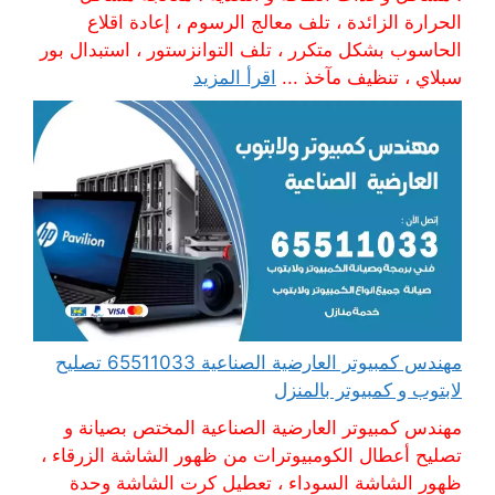
الحرارة الزائدة ، تلف معالج الرسوم ، إعادة اقلاع
الحاسوب بشكل متكرر ، تلف التوانزستور ، استبدال بور
سبلاي ، تنظيف مآخذ ...
اقرأ المزيد
مهندس كمبيوتر العارضية الصناعية 65511033 تصليح
لابتوب و كمبيوتر بالمنزل
مهندس كمبيوتر العارضية الصناعية المختص بصيانة و
تصليح أعطال الكومبيوترات من ظهور الشاشة الزرقاء ،
ظهور الشاشة السوداء ، تعطيل كرت الشاشة وحدة