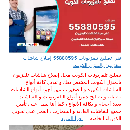
فني تصليح تلفزيونات 55880595 إصلاح شاشات
تلفزيون بالمنزل الكويت
تصليح تلفزيونات الكويت محل إصلاح شاشات تلفزيون
بالمنزل الكويت المختص بفك و تبديل كافة أنواع
الشاشات الكبيرة و الصغير ، تأمين أجود أنواع الشاشات
، صيانة و تصليح جميع أنواع التلفزيونات و الشاشات
بعدة أحجام و بكافة الأنواع ، كما أننا نعمل على تأمين
جميع الشاشات العادية و السمارت ، العمل على تحويل
الكهرباء الخاصة ...
اقرأ المزيد