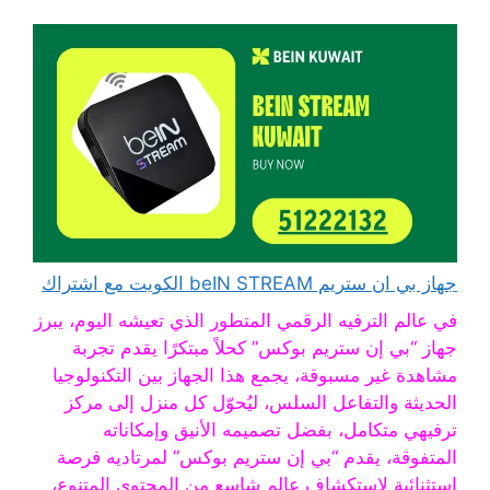
جهاز بي ان ستريم beIN STREAM الكويت مع اشتراك
في عالم الترفيه الرقمي المتطور الذي تعيشه اليوم، يبرز
جهاز “بي إن ستريم بوكس” كحلاً مبتكرًا يقدم تجربة
مشاهدة غير مسبوقة، يجمع هذا الجهاز بين التكنولوجيا
الحديثة والتفاعل السلس، ليُحوّل كل منزل إلى مركز
ترفيهي متكامل، بفضل تصميمه الأنيق وإمكاناته
المتفوقة، يقدم “بي إن ستريم بوكس” لمرتاديه فرصة
استثنائية لاستكشاف عالمٍ شاسع من المحتوى المتنوع،