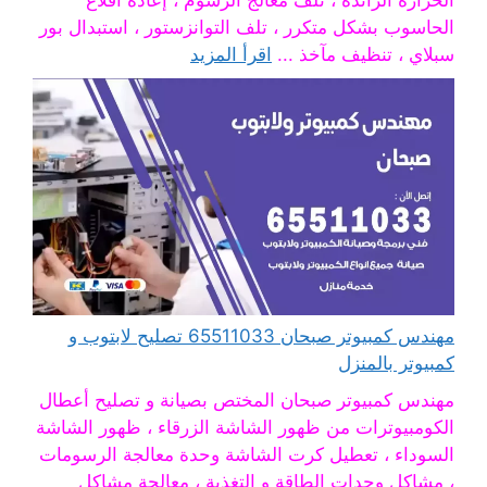
الحرارة الزائدة ، تلف معالج الرسوم ، إعادة اقلاع
الحاسوب بشكل متكرر ، تلف التوانزستور ، استبدال بور
سبلاي ، تنظيف مآخذ ...
اقرأ المزيد
مهندس كمبيوتر صبحان 65511033 تصليح لابتوب و
كمبيوتر بالمنزل
مهندس كمبيوتر صبحان المختص بصيانة و تصليح أعطال
الكومبيوترات من ظهور الشاشة الزرقاء ، ظهور الشاشة
السوداء ، تعطيل كرت الشاشة وحدة معالجة الرسومات
، مشاكل وحدات الطاقة و التغذية ، معالجة مشاكل