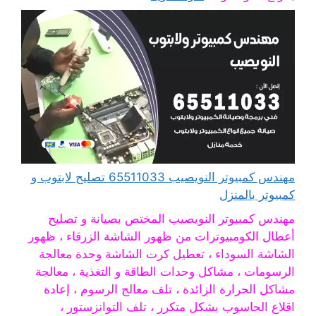
مهندس كمبيوتر النويصيب 65511033 تصليح لابتوب و
كمبيوتر بالمنزل
مهندس كمبيوتر النويصيب المختص بصيانة و تصليح
أعطال الكومبيوترات من ظهور الشاشة الزرقاء ، ظهور
الشاشة السوداء ، تعطيل كرت الشاشة وحدة معالجة
الرسومات ، مشاكل وحدات الطاقة و التغذية ، معالجة
مشاكل الحرارة الزائدة ، تلف معالج الرسوم ، إعادة
اقلاع الحاسوب بشكل متكرر ، تلف التوانزستور ،