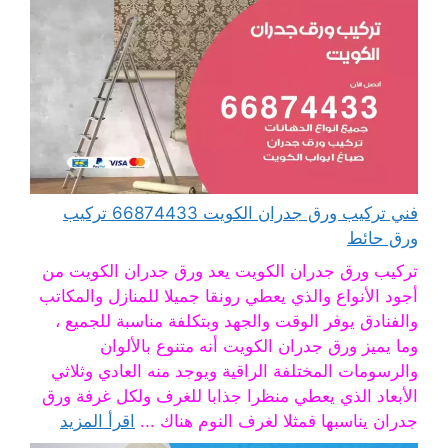
فني تركيب ورق جدران الكويت 66874433 تركيب
ورق حائط
تركيب ورق جدران الكويت يعد ورق جدران الكويت من
أجود الأنواع والذي يعطي رونقا جميلا للمنازل والمكاتب
والفنادق يوفر الوقت والجهد وبتكلفة مناسبة للجميع ،
وما يميز ورق جدران الكويت أنه متنوع بالألوان
والرسومات المختلفة الراقية ويوجد منه العادي وثلاثي
الأبعاد الذي يعطي منظرا جذابا للغرف ولكل غرفة ورق
جدران يناسبها فمثلا لغرف النوم هناك ...
اقرأ المزيد