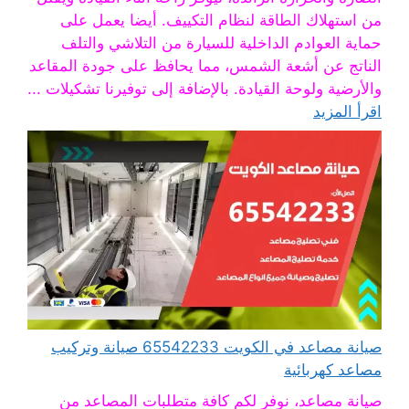
من استهلاك الطاقة لنظام التكييف. أيضا يعمل على
حماية العوادم الداخلية للسيارة من التلاشي والتلف
الناتج عن أشعة الشمس، مما يحافظ على جودة المقاعد
والأرضية ولوحة القيادة. بالإضافة إلى توفيرنا تشكيلات ...
اقرأ المزيد
صيانة مصاعد في الكويت 65542233 صيانة وتركيب
مصاعد كهربائية
صيانة مصاعد، نوفر لكم كافة متطلبات المصاعد من