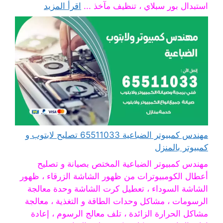
استبدال بور سبلاي ، تنظيف مآخذ ...
اقرأ المزيد
مهندس كمبيوتر الضباعية 65511033 تصليح لابتوب و
كمبيوتر بالمنزل
مهندس كمبيوتر الضباعية المختص بصيانة و تصليح
أعطال الكومبيوترات من ظهور الشاشة الزرقاء ، ظهور
الشاشة السوداء ، تعطيل كرت الشاشة وحدة معالجة
الرسومات ، مشاكل وحدات الطاقة و التغذية ، معالجة
مشاكل الحرارة الزائدة ، تلف معالج الرسوم ، إعادة