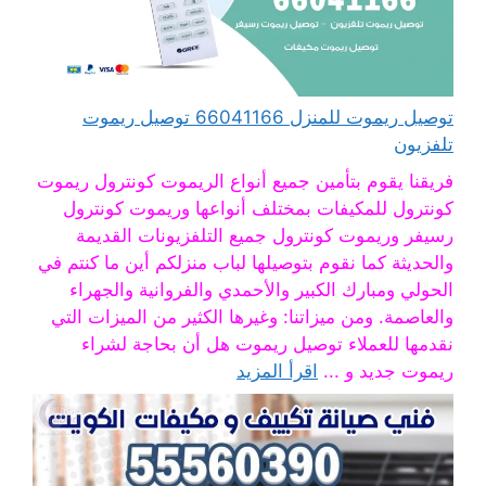
توصيل ريموت للمنزل 66041166 توصيل ريموت
تلفزيون
فريقنا يقوم بتأمين جميع أنواع الريموت كونترول ريموت
كونترول للمكيفات بمختلف أنواعها وريموت كونترول
رسيفر وريموت كونترول جميع التلفزيونات القديمة
والحديثة كما نقوم بتوصيلها لباب منزلكم أين ما كنتم في
الحولي ومبارك الكبير والأحمدي والفروانية والجهراء
والعاصمة. ومن ميزاتنا: وغيرها الكثير من الميزات التي
نقدمها للعملاء توصيل ريموت هل أن بحاجة لشراء
ريموت جديد و ...
اقرأ المزيد