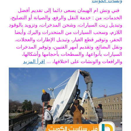
ونشات الكويت
فني ونش ام الهيمان يسعى دائما إلى تقديم أفضل
الخدمات، من : خدمة النقل والرفع، والصيانة أو التصليح،
وتبديل زيت السيارات، وشحن المدخرات، وتزويد بالوقود
اللازم، وسحب السيارات من المنحدرات والبرك وأيضا
الحفر، وتوفير قطع الغيار، وتبديل الإطارات والعجلات،
ونقل البضائع، وتقديم أمهر الفنيين، وتوفير المدخرات
السيارات بأنواعها، والسطحات بأحجامها وأشكالها،
والرافعات والونشات على اختلافها، ...
اقرأ المزيد