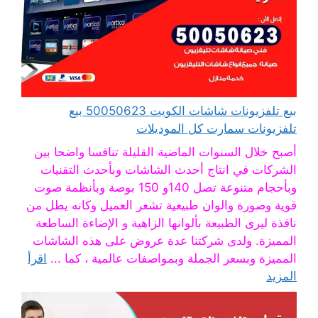
بيع تلفزيونات شاشات الكويت 50050623 بيع
تلفزيونات سمارت كل الموديلات
أصبح خلال السنوات الماضية القليلة تنافسا واضحا بين
الشركات في انتاج أحدث الشاشات وبأحدث التقنيات
وبأحجام متنوعة تصل 140و 150 بوصة وبأنظمة صوت
قوية وصورة والوان طبيعية تشعر العميل وكانه يطل من
نافذة ليرى الطبيعة بألوانها الزاهية و الإضاءة الساطعة
المميزة. ولدى شركتنا عدة عروض على هذه الشاشات
المميزة وبسعر الجملة وبمواصفات عالمية ، كما ...
اقرأ
المزيد