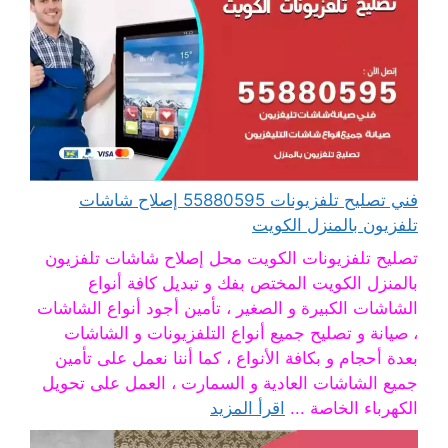
فني تصليح تلفزيونات 55880595 إصلاح شاشات
تلفزيون بالمنزل الكويت
تصليح تلفزيونات الكويت محل إصلاح شاشات تلفزيون
بالمنزل الكويت المختص بفك و تبديل كافة أنواع
الشاشات الكبيرة و الصغير ، تأمين أجود أنواع الشاشات
، صيانة و تصليح جميع أنواع التلفزيونات و الشاشات
بعدة أحجام و بكافة الأنواع ، كما أننا نعمل على تأمين
جميع الشاشات العادية و السمارت ، العمل على تحويل
الكهرباء الخاصة ...
اقرأ المزيد