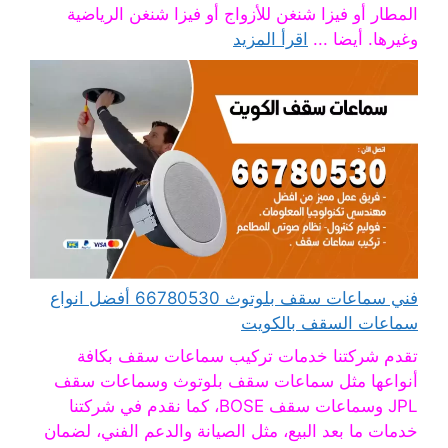
المطار أو فيزا شنغن للأزواج أو فيزا شنغن الرياضية
وغيرها. أيضا ...
اقرأ المزيد
فني سماعات سقف بلوتوث 66780530 أفضل انواع
سماعات السقف بالكويت
تقدم شركتنا خدمات تركيب سماعات سقف بكافة
أنواعها مثل سماعات سقف بلوتوث وسماعات سقف
JPL وسماعات سقف BOSE، كما نقدم في شركتنا
خدمات ما بعد البيع، مثل الصيانة والدعم الفني، لضمان