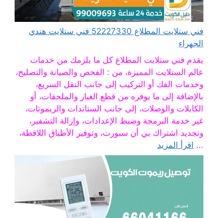
فني ستلايت المطلاع 52227330 فني ستلايت هندي
الجهراء
يقدم فني ستلايت المطلاع كل ما يلزمك من خدمات
عالم الستلايت المميزة، من : الفحص والصيانة والتصليح،
وخدمات الفك أو التركيب إلى جانب النقل السريع،
بالإضافة إلى ما يوفره من قطع الغيار والملحقات، أو
الكابلات والوصلات، إلى جانب الستاندات والريموتات،
غير خدمة البرمجة وضبط الإعدادات، وإزالة التشفير،
وتجديد اشتراك بي أن سبورت، وتوفير الأطباق اللاقطة،
...
اقرأ المزيد