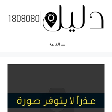
نتقل
لى
لمحتوى
القائمة