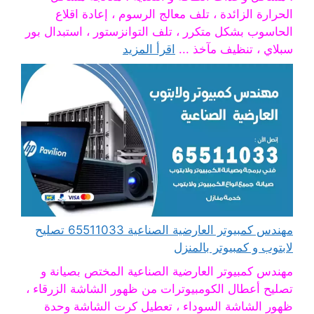
الحرارة الزائدة ، تلف معالج الرسوم ، إعادة اقلاع
الحاسوب بشكل متكرر ، تلف التوانزستور ، استبدال بور
سبلاي ، تنظيف مآخذ ...
اقرأ المزيد
مهندس كمبيوتر العارضية الصناعية 65511033 تصليح
لابتوب و كمبيوتر بالمنزل
مهندس كمبيوتر العارضية الصناعية المختص بصيانة و
تصليح أعطال الكومبيوترات من ظهور الشاشة الزرقاء ،
ظهور الشاشة السوداء ، تعطيل كرت الشاشة وحدة