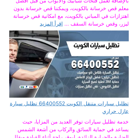
بالإضافة لعمل فتحات شبابيك والابواب من قبل أفضل
معلم قص خرسانة بالكويت، ويمكننا قص خرسانة بدون
اهتزازات في المباني بالكويت، مع امكانية قص خرسانة
ليزر، وقص خرسانة السقف ...
اقرأ المزيد
تظليل سيارات متنقل الكويت 66400552 تظليل سيارة
عازل حراري
خدمة تظليل سيارات توفر العديد من المزايا، حيث
يساعد في حماية السائق والركاب من أشعة الشمس
الضارة والحرارة الزائدة، ليوفر راحة أثناء القيادة ويقلل