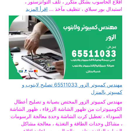
اقلاع الحاسوب بشكل متكرر ، تلف التوانزستور ،
استبدال بور سبلاي ، تنظيف مآخذ ...
اقرأ المزيد
مهندس كمبيوتر الزور 65511033 تصليح لابتوب و
كمبيوتر بالمنزل
مهندس كمبيوتر الزور المختص بصيانة و تصليح أعطال
الكومبيوترات من ظهور الشاشة الزرقاء ، ظهور الشاشة
السوداء ، تعطيل كرت الشاشة وحدة معالجة الرسومات
، مشاكل وحدات الطاقة و التغذية ، معالجة مشاكل