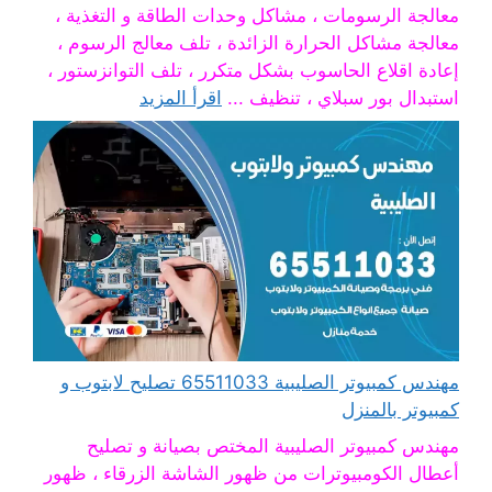
معالجة الرسومات ، مشاكل وحدات الطاقة و التغذية ،
معالجة مشاكل الحرارة الزائدة ، تلف معالج الرسوم ،
إعادة اقلاع الحاسوب بشكل متكرر ، تلف التوانزستور ،
استبدال بور سبلاي ، تنظيف ...
اقرأ المزيد
مهندس كمبيوتر الصليبية 65511033 تصليح لابتوب و
كمبيوتر بالمنزل
مهندس كمبيوتر الصليبية المختص بصيانة و تصليح
أعطال الكومبيوترات من ظهور الشاشة الزرقاء ، ظهور