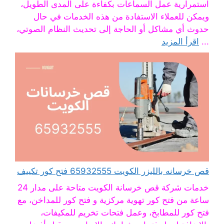
استمرارية عمل السماعات بكفاءة على المدى الطويل،
ويمكن للعملاء الاستفادة من هذه الخدمات في حال
حدوث أي مشاكل أو الحاجة إلى تحديث النظام الصوتي،
...
اقرأ المزيد
قص خرسانه بالليزر الكويت 65932555 فتح كور تكييف
خدمات شركة قص خرسانة الكويت متاحة على مدار 24
ساعة من فتح كور تهوية مركزية و فتح كور للمداخن، مع
فتح كور للمطابخ، وعمل فتحات تخريم للمكيفات،