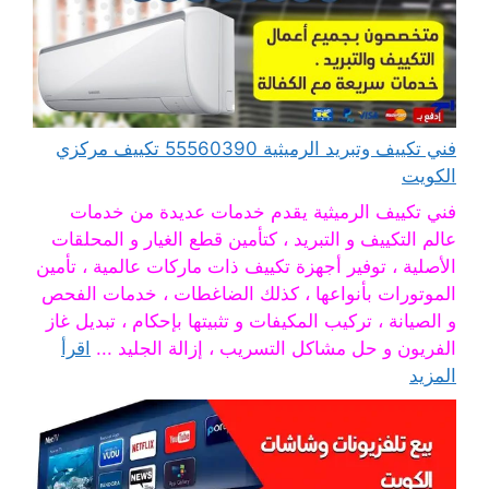
فني تكييف وتبريد الرميثية 55560390 تكييف مركزي
الكويت
فني تكييف الرميثية يقدم خدمات عديدة من خدمات
عالم التكييف و التبريد ، كتأمين قطع الغيار و المحلقات
الأصلية ، توفير أجهزة تكييف ذات ماركات عالمية ، تأمين
الموتورات بأنواعها ، كذلك الضاغطات ، خدمات الفحص
و الصيانة ، تركيب المكيفات و تثبيتها بإحكام ، تبديل غاز
الفريون و حل مشاكل التسريب ، إزالة الجليد ...
اقرأ
المزيد