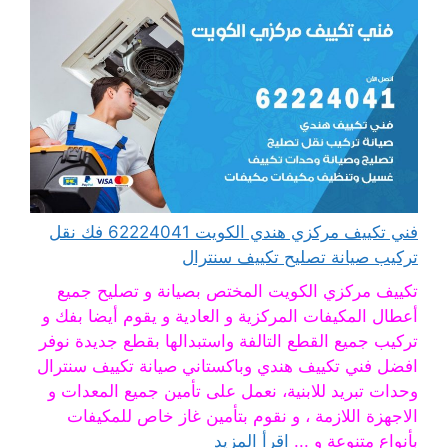
فني تكييف مركزي هندي الكويت 62224041 فك نقل
تركيب صيانة تصليح تكييف سنترال
تكييف مركزي الكويت المختص بصيانة و تصليح جميع
أعطال المكيفات المركزية و العادية و يقوم أيضا بفك و
تركيب جميع القطع التالفة واستبدالها بقطع جديدة نوفر
افضل فني تكييف هندي وباكستاني صيانة تكييف سنترال
وحدات تبريد للابنية، نعمل على تأمين جميع المعدات و
الاجهزة اللازمة ، و نقوم بتأمين غاز خاص للمكيفات
بأنواع متنوعة و ...
اقرأ المزيد