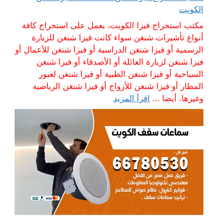
الكويت
مكتب استخراج فيزا الكويت، يعمل على استخراج كافة
أنواع تأشيرات شنغن سواء كانت فيزا شنغن للزيارة
الرسمية أو فيزا شنغن الدراسية أو فيزا شنغن للأعمال أو
فيزا شنغن لزيارة العائلة أو الأصدقاء أو فيزا شنغن
السياحية أو فيزا شنغن الطبية أو فيزا شنغن لعبور
المطار أو فيزا شنغن للأزواج أو فيزا شنغن الرياضية
وغيرها. أيضا ...
اقرأ المزيد