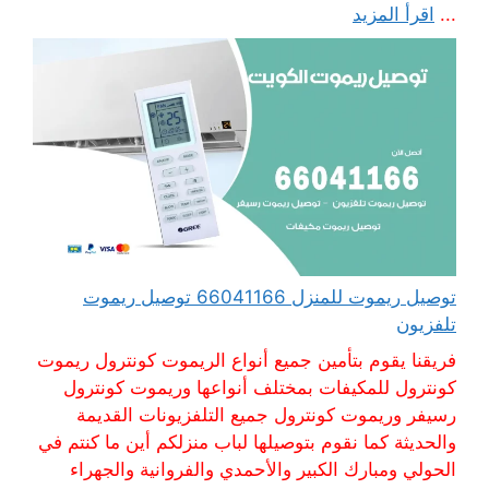
...
اقرأ المزيد
توصيل ريموت للمنزل 66041166 توصيل ريموت
تلفزيون
فريقنا يقوم بتأمين جميع أنواع الريموت كونترول ريموت
كونترول للمكيفات بمختلف أنواعها وريموت كونترول
رسيفر وريموت كونترول جميع التلفزيونات القديمة
والحديثة كما نقوم بتوصيلها لباب منزلكم أين ما كنتم في
الحولي ومبارك الكبير والأحمدي والفروانية والجهراء