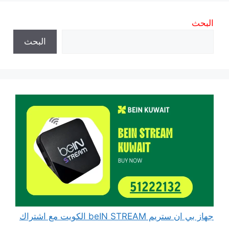
البحث
البحث
جهاز بي ان ستريم beIN STREAM الكويت مع اشتراك