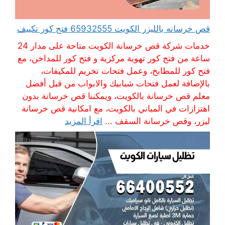
قص خرسانه بالليزر الكويت 65932555 فتح كور تكييف
خدمات شركة قص خرسانة الكويت متاحة على مدار 24
ساعة من فتح كور تهوية مركزية و فتح كور للمداخن، مع
فتح كور للمطابخ، وعمل فتحات تخريم للمكيفات،
بالإضافة لعمل فتحات شبابيك والابواب من قبل أفضل
معلم قص خرسانة بالكويت، ويمكننا قص خرسانة بدون
اهتزازات في المباني بالكويت، مع امكانية قص خرسانة
ليزر، وقص خرسانة السقف ...
اقرأ المزيد