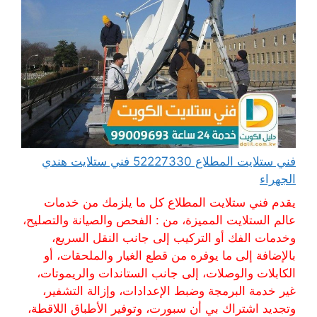
فني ستلايت المطلاع 52227330 فني ستلايت هندي
الجهراء
يقدم فني ستلايت المطلاع كل ما يلزمك من خدمات
عالم الستلايت المميزة، من : الفحص والصيانة والتصليح،
وخدمات الفك أو التركيب إلى جانب النقل السريع،
بالإضافة إلى ما يوفره من قطع الغيار والملحقات، أو
الكابلات والوصلات، إلى جانب الستاندات والريموتات،
غير خدمة البرمجة وضبط الإعدادات، وإزالة التشفير،
وتجديد اشتراك بي أن سبورت، وتوفير الأطباق اللاقطة،