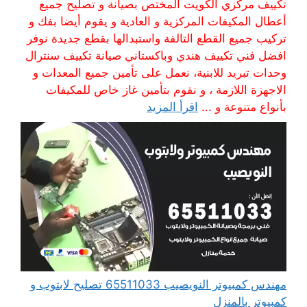
تكييف مركزي الكويت المختص بصيانة و تصليح جميع
أعطال المكيفات المركزية و العادية و يقوم أيضا بفك و
تركيب جميع القطع التالفة واستبدالها بقطع جديدة نوفر
افضل فني تكييف هندي وباكستاني صيانة تكييف سنترال
وحدات تبريد للابنية، نعمل على تأمين جميع المعدات و
الاجهزة اللازمة ، و نقوم بتأمين غاز خاص للمكيفات
بأنواع متنوعة و ...
اقرأ المزيد
مهندس كمبيوتر النويصيب 65511033 تصليح لابتوب و
كمبيوتر بالمنزل