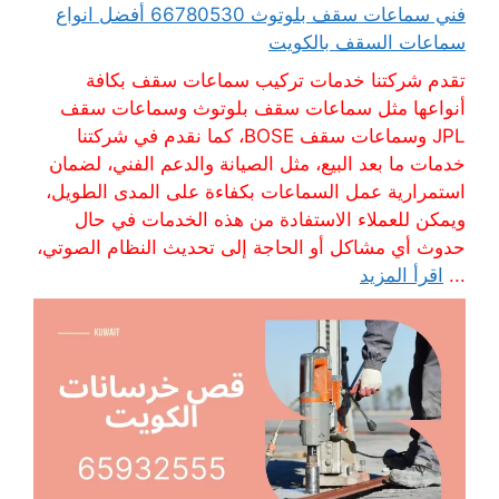
فني سماعات سقف بلوتوث 66780530 أفضل انواع
سماعات السقف بالكويت
تقدم شركتنا خدمات تركيب سماعات سقف بكافة
أنواعها مثل سماعات سقف بلوتوث وسماعات سقف
JPL وسماعات سقف BOSE، كما نقدم في شركتنا
خدمات ما بعد البيع، مثل الصيانة والدعم الفني، لضمان
استمرارية عمل السماعات بكفاءة على المدى الطويل،
ويمكن للعملاء الاستفادة من هذه الخدمات في حال
حدوث أي مشاكل أو الحاجة إلى تحديث النظام الصوتي،
...
اقرأ المزيد