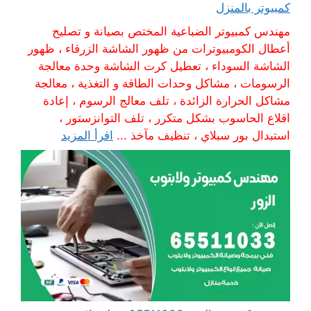
كمبيوتر بالمنزل
مهندس كمبيوتر الضباعية المختص بصيانة و تصليح
أعطال الكومبيوترات من ظهور الشاشة الزرقاء ، ظهور
الشاشة السوداء ، تعطيل كرت الشاشة وحدة معالجة
الرسومات ، مشاكل وحدات الطاقة و التغذية ، معالجة
مشاكل الحرارة الزائدة ، تلف معالج الرسوم ، إعادة
اقلاع الحاسوب بشكل متكرر ، تلف التوانزستور ،
استبدال بور سبلاي ، تنظيف مآخذ ...
اقرأ المزيد