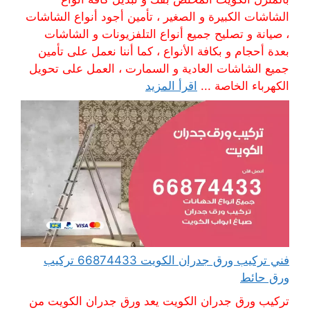
الشاشات الكبيرة و الصغير ، تأمين أجود أنواع الشاشات
، صيانة و تصليح جميع أنواع التلفزيونات و الشاشات
بعدة أحجام و بكافة الأنواع ، كما أننا نعمل على تأمين
جميع الشاشات العادية و السمارت ، العمل على تحويل
الكهرباء الخاصة ...
اقرأ المزيد
فني تركيب ورق جدران الكويت 66874433 تركيب
ورق حائط
تركيب ورق جدران الكويت يعد ورق جدران الكويت من