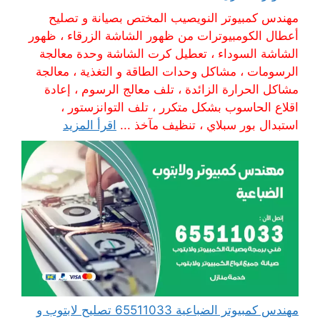
مهندس كمبيوتر النويصيب المختص بصيانة و تصليح
أعطال الكومبيوترات من ظهور الشاشة الزرقاء ، ظهور
الشاشة السوداء ، تعطيل كرت الشاشة وحدة معالجة
الرسومات ، مشاكل وحدات الطاقة و التغذية ، معالجة
مشاكل الحرارة الزائدة ، تلف معالج الرسوم ، إعادة
اقلاع الحاسوب بشكل متكرر ، تلف التوانزستور ،
استبدال بور سبلاي ، تنظيف مآخذ ...
اقرأ المزيد
مهندس كمبيوتر الضباعية 65511033 تصليح لابتوب و