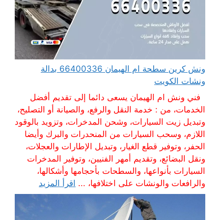
ونش كرين سطحة ام الهيمان 66400336 بدالة
ونشات الكويت
فني ونش ام الهيمان يسعى دائما إلى تقديم أفضل
الخدمات، من : خدمة النقل والرفع، والصيانة أو التصليح،
وتبديل زيت السيارات، وشحن المدخرات، وتزويد بالوقود
اللازم، وسحب السيارات من المنحدرات والبرك وأيضا
الحفر، وتوفير قطع الغيار، وتبديل الإطارات والعجلات،
ونقل البضائع، وتقديم أمهر الفنيين، وتوفير المدخرات
السيارات بأنواعها، والسطحات بأحجامها وأشكالها،
والرافعات والونشات على اختلافها، ...
اقرأ المزيد