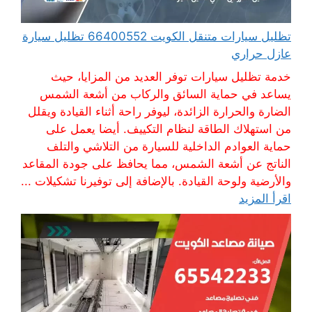
تظليل سيارات متنقل الكويت 66400552 تظليل سيارة
عازل حراري
خدمة تظليل سيارات توفر العديد من المزايا، حيث
يساعد في حماية السائق والركاب من أشعة الشمس
الضارة والحرارة الزائدة، ليوفر راحة أثناء القيادة ويقلل
من استهلاك الطاقة لنظام التكييف. أيضا يعمل على
حماية العوادم الداخلية للسيارة من التلاشي والتلف
الناتج عن أشعة الشمس، مما يحافظ على جودة المقاعد
والأرضية ولوحة القيادة. بالإضافة إلى توفيرنا تشكيلات ...
اقرأ المزيد