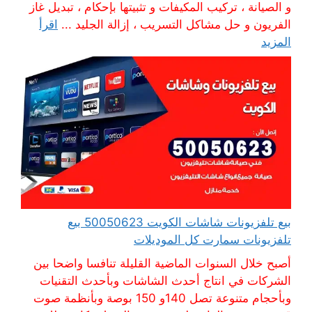
و الصيانة ، تركيب المكيفات و تثبيتها بإحكام ، تبديل غاز
الفريون و حل مشاكل التسريب ، إزالة الجليد ...
اقرأ
المزيد
بيع تلفزيونات شاشات الكويت 50050623 بيع
تلفزيونات سمارت كل الموديلات
أصبح خلال السنوات الماضية القليلة تنافسا واضحا بين
الشركات في انتاج أحدث الشاشات وبأحدث التقنيات
وبأحجام متنوعة تصل 140و 150 بوصة وبأنظمة صوت