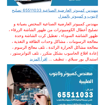
مهندس كمبيوتر العارضية الصناعية 65511033 تصليح
لابتوب و كمبيوتر بالمنزل
مهندس كمبيوتر العارضية الصناعية المختص بصيانة و
تصليح أعطال الكومبيوترات من ظهور الشاشة الزرقاء ،
ظهور الشاشة السوداء ، تعطيل كرت الشاشة وحدة
معالجة الرسومات ، مشاكل وحدات الطاقة و التغذية ،
معالجة مشاكل الحرارة الزائدة ، تلف معالج الرسوم ،
إعادة اقلاع الحاسوب بشكل متكرر ، تلف التوانزستور ،
استبدال بور سبلاي ، تنظيف ...
اقرأ المزيد