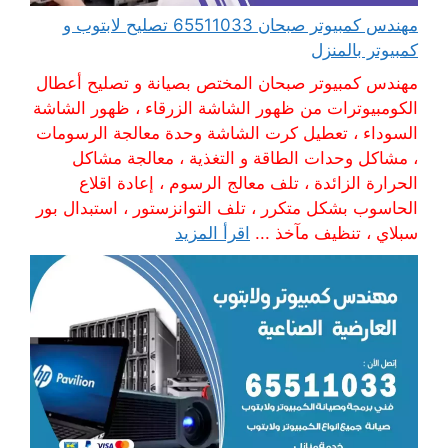
مهندس كمبيوتر صبحان 65511033 تصليح لابتوب و
كمبيوتر بالمنزل
مهندس كمبيوتر صبحان المختص بصيانة و تصليح أعطال
الكومبيوترات من ظهور الشاشة الزرقاء ، ظهور الشاشة
السوداء ، تعطيل كرت الشاشة وحدة معالجة الرسومات
، مشاكل وحدات الطاقة و التغذية ، معالجة مشاكل
الحرارة الزائدة ، تلف معالج الرسوم ، إعادة اقلاع
الحاسوب بشكل متكرر ، تلف التوانزستور ، استبدال بور
سبلاي ، تنظيف مآخذ ...
اقرأ المزيد