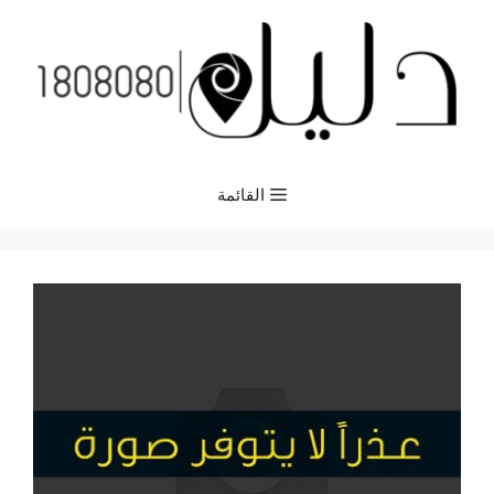
نتقل
لى
لمحتوى
القائمة