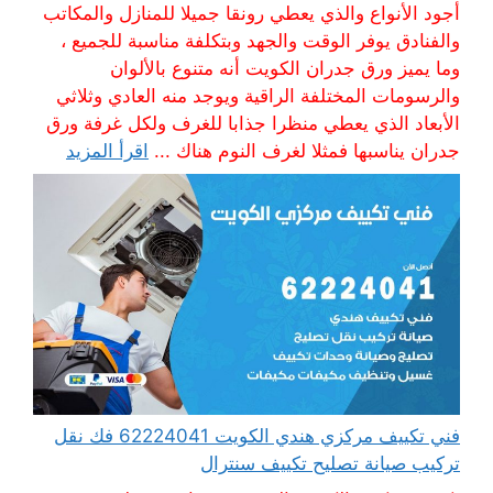
أجود الأنواع والذي يعطي رونقا جميلا للمنازل والمكاتب
والفنادق يوفر الوقت والجهد وبتكلفة مناسبة للجميع ،
وما يميز ورق جدران الكويت أنه متنوع بالألوان
والرسومات المختلفة الراقية ويوجد منه العادي وثلاثي
الأبعاد الذي يعطي منظرا جذابا للغرف ولكل غرفة ورق
جدران يناسبها فمثلا لغرف النوم هناك ...
اقرأ المزيد
فني تكييف مركزي هندي الكويت 62224041 فك نقل
تركيب صيانة تصليح تكييف سنترال