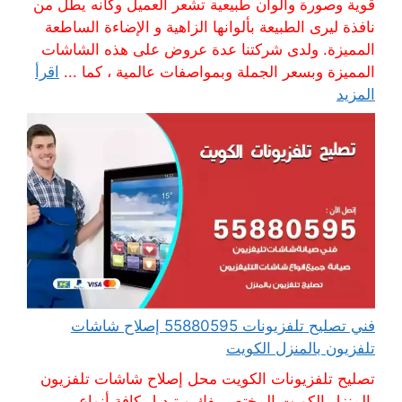
قوية وصورة والوان طبيعية تشعر العميل وكانه يطل من
نافذة ليرى الطبيعة بألوانها الزاهية و الإضاءة الساطعة
المميزة. ولدى شركتنا عدة عروض على هذه الشاشات
المميزة وبسعر الجملة وبمواصفات عالمية ، كما ...
اقرأ
المزيد
فني تصليح تلفزيونات 55880595 إصلاح شاشات
تلفزيون بالمنزل الكويت
تصليح تلفزيونات الكويت محل إصلاح شاشات تلفزيون
بالمنزل الكويت المختص بفك و تبديل كافة أنواع