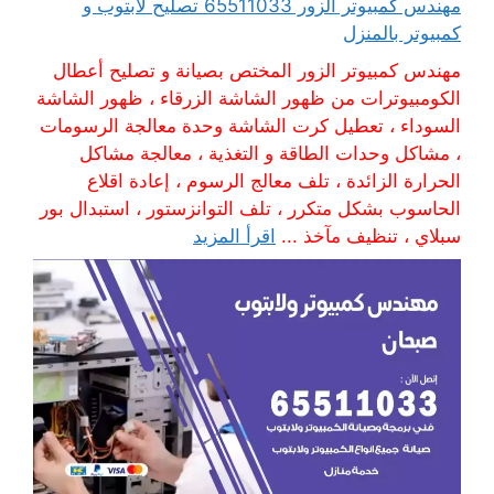
مهندس كمبيوتر الزور 65511033 تصليح لابتوب و
كمبيوتر بالمنزل
مهندس كمبيوتر الزور المختص بصيانة و تصليح أعطال
الكومبيوترات من ظهور الشاشة الزرقاء ، ظهور الشاشة
السوداء ، تعطيل كرت الشاشة وحدة معالجة الرسومات
، مشاكل وحدات الطاقة و التغذية ، معالجة مشاكل
الحرارة الزائدة ، تلف معالج الرسوم ، إعادة اقلاع
الحاسوب بشكل متكرر ، تلف التوانزستور ، استبدال بور
سبلاي ، تنظيف مآخذ ...
اقرأ المزيد