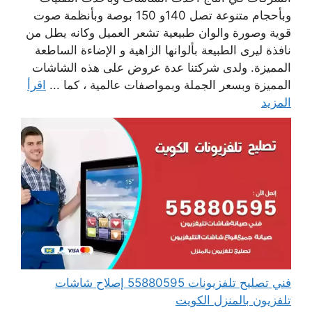
وبأحجام متنوعة تصل 140و 150 بوصة وبأنظمة صوت
قوية وصورة والوان طبيعية تشعر العميل وكانه يطل من
نافذة ليرى الطبيعة بألوانها الزاهية و الإضاءة الساطعة
المميزة. ولدى شركتنا عدة عروض على هذه الشاشات
المميزة وبسعر الجملة وبمواصفات عالمية ، كما ...
اقرأ
المزيد
فني تصليح تلفزيونات 55880595 إصلاح شاشات
تلفزيون بالمنزل الكويت