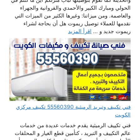
والحديثة كما نقوم بتوصيلها لباب منزلكم أين ما كنتم في
الحولي ومبارك الكبير والأحمدي والفروانية والجهراء
والعاصمة. ومن ميزاتنا: وغيرها الكثير من الميزات التي
نقدمها للعملاء توصيل ريموت هل أن بحاجة لشراء
ريموت جديد و ...
اقرأ المزيد
فني تكييف وتبريد الرميثية 55560390 تكييف مركزي
الكويت
فني تكييف الرميثية يقدم خدمات عديدة من خدمات
عالم التكييف و التبريد ، كتأمين قطع الغيار و المحلقات