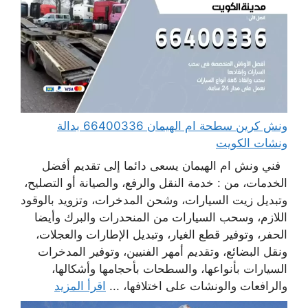
ونش كرين سطحة ام الهيمان 66400336 بدالة
ونشات الكويت
فني ونش ام الهيمان يسعى دائما إلى تقديم أفضل
الخدمات، من : خدمة النقل والرفع، والصيانة أو التصليح،
وتبديل زيت السيارات، وشحن المدخرات، وتزويد بالوقود
اللازم، وسحب السيارات من المنحدرات والبرك وأيضا
الحفر، وتوفير قطع الغيار، وتبديل الإطارات والعجلات،
ونقل البضائع، وتقديم أمهر الفنيين، وتوفير المدخرات
السيارات بأنواعها، والسطحات بأحجامها وأشكالها،
والرافعات والونشات على اختلافها، ...
اقرأ المزيد