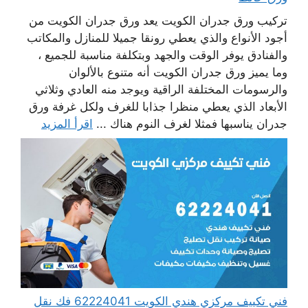
تركيب ورق جدران الكويت يعد ورق جدران الكويت من
أجود الأنواع والذي يعطي رونقا جميلا للمنازل والمكاتب
والفنادق يوفر الوقت والجهد وبتكلفة مناسبة للجميع ،
وما يميز ورق جدران الكويت أنه متنوع بالألوان
والرسومات المختلفة الراقية ويوجد منه العادي وثلاثي
الأبعاد الذي يعطي منظرا جذابا للغرف ولكل غرفة ورق
جدران يناسبها فمثلا لغرف النوم هناك ...
اقرأ المزيد
فني تكييف مركزي هندي الكويت 62224041 فك نقل