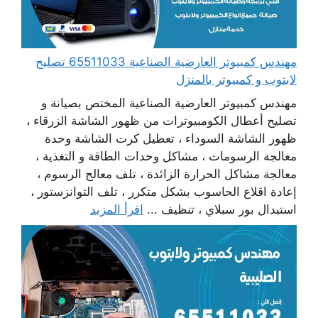
مهندس كمبيوتر العارضية الصناعية 65511033 تصليح
لابتوب و كمبيوتر بالمنزل
مهندس كمبيوتر العارضية الصناعية المختص بصيانة و
تصليح أعطال الكومبيوترات من ظهور الشاشة الزرقاء ،
ظهور الشاشة السوداء ، تعطيل كرت الشاشة وحدة
معالجة الرسومات ، مشاكل وحدات الطاقة و التغذية ،
معالجة مشاكل الحرارة الزائدة ، تلف معالج الرسوم ،
إعادة اقلاع الحاسوب بشكل متكرر ، تلف التوانزستور ،
استبدال بور سبلاي ، تنظيف ...
اقرأ المزيد