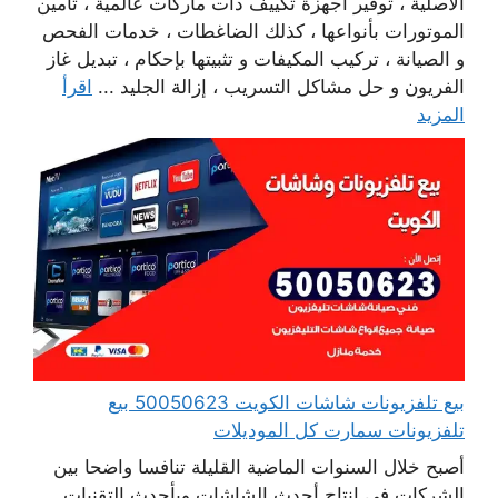
الأصلية ، توفير أجهزة تكييف ذات ماركات عالمية ، تأمين
الموتورات بأنواعها ، كذلك الضاغطات ، خدمات الفحص
و الصيانة ، تركيب المكيفات و تثبيتها بإحكام ، تبديل غاز
الفريون و حل مشاكل التسريب ، إزالة الجليد ...
اقرأ
المزيد
بيع تلفزيونات شاشات الكويت 50050623 بيع
تلفزيونات سمارت كل الموديلات
أصبح خلال السنوات الماضية القليلة تنافسا واضحا بين
الشركات في انتاج أحدث الشاشات وبأحدث التقنيات