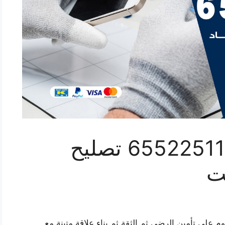
فني تلفونات كيفان 65522511 تصليح
ت
 على تأمين الرضى ثم الثقة ثم بناء علاقة متينة مع