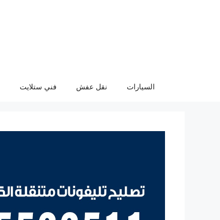
نتقل
لى
لمحتوى
السيارات
نقل عفش
فني ستلايت