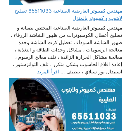
مهندس كمبيوتر العارضية الصناعية 65511033 تصليح
لابتوب و كمبيوتر بالمنزل
مهندس كمبيوتر العارضية الصناعية المختص بصيانة و
تصليح أعطال الكومبيوترات من ظهور الشاشة الزرقاء ،
ظهور الشاشة السوداء ، تعطيل كرت الشاشة وحدة
معالجة الرسومات ، مشاكل وحدات الطاقة و التغذية ،
معالجة مشاكل الحرارة الزائدة ، تلف معالج الرسوم ،
إعادة اقلاع الحاسوب بشكل متكرر ، تلف التوانزستور ،
استبدال بور سبلاي ، تنظيف ...
اقرأ المزيد