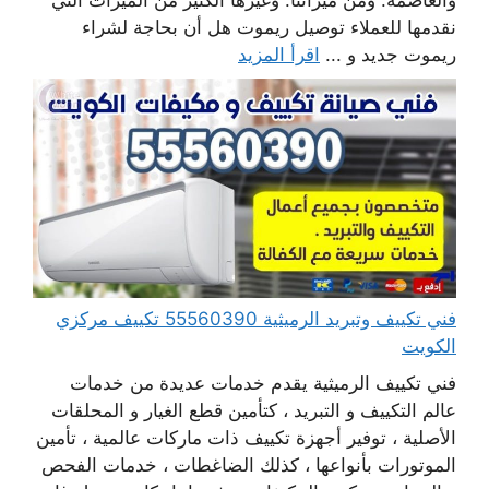
والعاصمة. ومن ميزاتنا: وغيرها الكثير من الميزات التي
نقدمها للعملاء توصيل ريموت هل أن بحاجة لشراء
ريموت جديد و ...
اقرأ المزيد
فني تكييف وتبريد الرميثية 55560390 تكييف مركزي
الكويت
فني تكييف الرميثية يقدم خدمات عديدة من خدمات
عالم التكييف و التبريد ، كتأمين قطع الغيار و المحلقات
الأصلية ، توفير أجهزة تكييف ذات ماركات عالمية ، تأمين
الموتورات بأنواعها ، كذلك الضاغطات ، خدمات الفحص