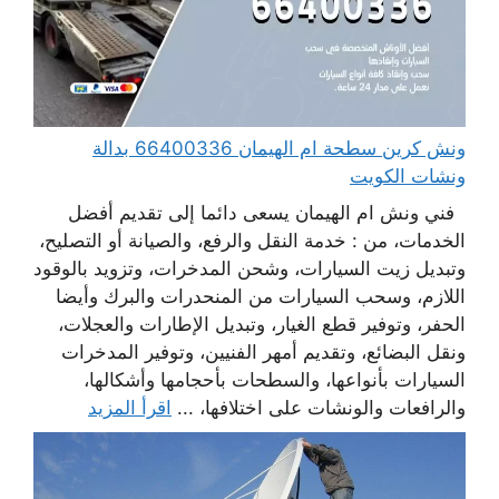
ونش كرين سطحة ام الهيمان 66400336 بدالة
ونشات الكويت
فني ونش ام الهيمان يسعى دائما إلى تقديم أفضل
الخدمات، من : خدمة النقل والرفع، والصيانة أو التصليح،
وتبديل زيت السيارات، وشحن المدخرات، وتزويد بالوقود
اللازم، وسحب السيارات من المنحدرات والبرك وأيضا
الحفر، وتوفير قطع الغيار، وتبديل الإطارات والعجلات،
ونقل البضائع، وتقديم أمهر الفنيين، وتوفير المدخرات
السيارات بأنواعها، والسطحات بأحجامها وأشكالها،
والرافعات والونشات على اختلافها، ...
اقرأ المزيد