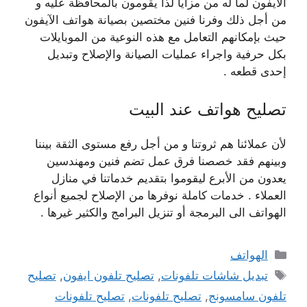
الآيفون لما له من مزايا لذا يقومون بالمحافظة عليه و
من أجل ذلك وفرنا فنين مختصين بصيانة هواتف الآيفون
حيث بإمكانهم التعامل مع هذه النوعية من الموبايلات
بكل حرفية واجراء عمليات الصيانة والإصلاح وتبديل
إحدى قطعه .
تصليح هواتف عند البيت
لأن عملائنا هم ثروتنا و من أجل رفع مستوى الثقة بيننا
وبينهم فقد خصصنا فرق عمل تضم فنين ومهندسين
يعدون من الأبرع ليقوموا بتقديم خدماتنا في منازل
العملاء . خدمات كاملة نوفرها من الإصلاح لجميع أنواع
الهواتف الى البرمجة أو تنزيل البرامج والكثير غيرها .
التصنيفات
الهواتف
الوسوم
تبديل شاشات تلفونات
,
تصليح تلفون ايفون
,
تصليح
تلفون سامسونج
,
تصليح تلفونات
,
تصليح تلفونات