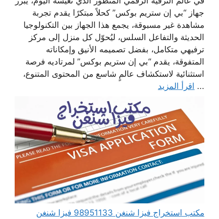
في عالم الترفيه الرقمي المتطور الذي تعيشه اليوم، يبرز
جهاز “بي إن ستريم بوكس” كحلاً مبتكرًا يقدم تجربة
مشاهدة غير مسبوقة، يجمع هذا الجهاز بين التكنولوجيا
الحديثة والتفاعل السلس، ليُحوّل كل منزل إلى مركز
ترفيهي متكامل، بفضل تصميمه الأنيق وإمكاناته
المتفوقة، يقدم “بي إن ستريم بوكس” لمرتاديه فرصة
استثنائية لاستكشاف عالمٍ شاسع من المحتوى المتنوع،
...
اقرأ المزيد
مكتب استخراج فيزا شنغن 98951133 فيزا شنغن