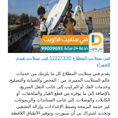
فني ستلايت المطلاع 52227330 فني ستلايت هندي
الجهراء
يقدم فني ستلايت المطلاع كل ما يلزمك من خدمات
عالم الستلايت المميزة، من : الفحص والصيانة والتصليح،
وخدمات الفك أو التركيب إلى جانب النقل السريع،
بالإضافة إلى ما يوفره من قطع الغيار والملحقات، أو
الكابلات والوصلات، إلى جانب الستاندات والريموتات،
غير خدمة البرمجة وضبط الإعدادات، وإزالة التشفير،
وتجديد اشتراك بي أن سبورت، وتوفير الأطباق اللاقطة،