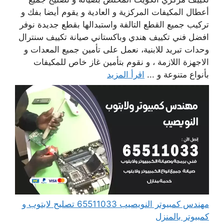
أعطال المكيفات المركزية و العادية و يقوم أيضا بفك و
تركيب جميع القطع التالفة واستبدالها بقطع جديدة نوفر
افضل فني تكييف هندي وباكستاني صيانة تكييف سنترال
وحدات تبريد للابنية، نعمل على تأمين جميع المعدات و
الاجهزة اللازمة ، و نقوم بتأمين غاز خاص للمكيفات
بأنواع متنوعة و ...
اقرأ المزيد
مهندس كمبيوتر النويصيب 65511033 تصليح لابتوب و
كمبيوتر بالمنزل