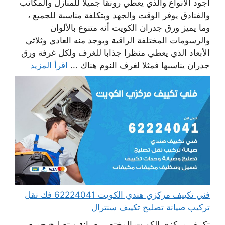
أجود الأنواع والذي يعطي رونقا جميلا للمنازل والمكاتب
والفنادق يوفر الوقت والجهد وبتكلفة مناسبة للجميع ،
وما يميز ورق جدران الكويت أنه متنوع بالألوان
والرسومات المختلفة الراقية ويوجد منه العادي وثلاثي
الأبعاد الذي يعطي منظرا جذابا للغرف ولكل غرفة ورق
جدران يناسبها فمثلا لغرف النوم هناك ...
اقرأ المزيد
فني تكييف مركزي هندي الكويت 62224041 فك نقل
تركيب صيانة تصليح تكييف سنترال
تكييف مركزي الكويت المختص بصيانة و تصليح جميع