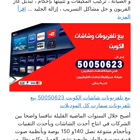
و الصيانة ، تركيب المكيفات و تثبيتها بإحكام ، تبديل غاز
الفريون و حل مشاكل التسريب ، إزالة الجليد ...
اقرأ
المزيد
بيع تلفزيونات شاشات الكويت 50050623 بيع
تلفزيونات سمارت كل الموديلات
أصبح خلال السنوات الماضية القليلة تنافسا واضحا بين
الشركات في انتاج أحدث الشاشات وبأحدث التقنيات
وبأحجام متنوعة تصل 140و 150 بوصة وبأنظمة صوت
قوية وصورة والوان طبيعية تشعر العميل وكانه يطل من