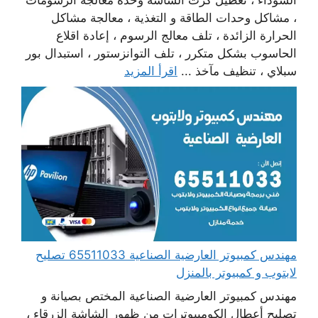
السوداء ، تعطيل كرت الشاشة وحدة معالجة الرسومات
، مشاكل وحدات الطاقة و التغذية ، معالجة مشاكل
الحرارة الزائدة ، تلف معالج الرسوم ، إعادة اقلاع
الحاسوب بشكل متكرر ، تلف التوانزستور ، استبدال بور
سبلاي ، تنظيف مآخذ ...
اقرأ المزيد
مهندس كمبيوتر العارضية الصناعية 65511033 تصليح
لابتوب و كمبيوتر بالمنزل
مهندس كمبيوتر العارضية الصناعية المختص بصيانة و
تصليح أعطال الكومبيوترات من ظهور الشاشة الزرقاء ،