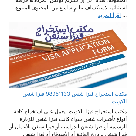
المتفوقة، يقدم “بي إن ستريم بوكس” لمرتاديه فرصة
استثنائية لاستكشاف عالمٍ شاسع من المحتوى المتنوع،
...
اقرأ المزيد
مكتب استخراج فيزا شنغن 98951133 فيزا شنغن
الكويت
مكتب استخراج فيزا الكويت، يعمل على استخراج كافة
أنواع تأشيرات شنغن سواء كانت فيزا شنغن للزيارة
الرسمية أو فيزا شنغن الدراسية أو فيزا شنغن للأعمال أو
فيزا شنغن لزيارة العائلة أو الأصدقاء أو فيزا شنغن