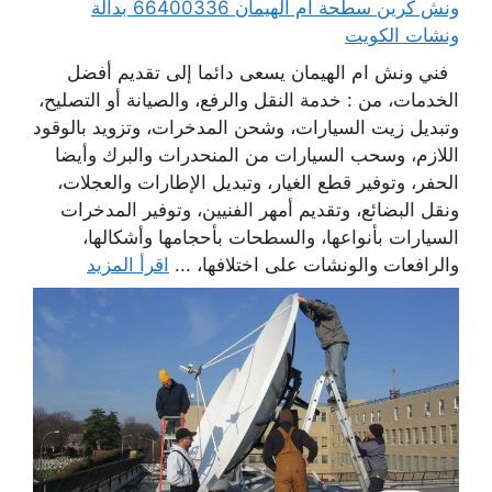
ونش كرين سطحة ام الهيمان 66400336 بدالة
ونشات الكويت
فني ونش ام الهيمان يسعى دائما إلى تقديم أفضل
الخدمات، من : خدمة النقل والرفع، والصيانة أو التصليح،
وتبديل زيت السيارات، وشحن المدخرات، وتزويد بالوقود
اللازم، وسحب السيارات من المنحدرات والبرك وأيضا
الحفر، وتوفير قطع الغيار، وتبديل الإطارات والعجلات،
ونقل البضائع، وتقديم أمهر الفنيين، وتوفير المدخرات
السيارات بأنواعها، والسطحات بأحجامها وأشكالها،
والرافعات والونشات على اختلافها، ...
اقرأ المزيد