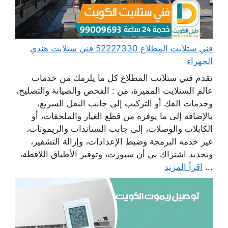
فني ستلايت المطلاع 52227330 فني ستلايت هندي
الجهراء
يقدم فني ستلايت المطلاع كل ما يلزمك من خدمات
عالم الستلايت المميزة، من : الفحص والصيانة والتصليح،
وخدمات الفك أو التركيب إلى جانب النقل السريع،
بالإضافة إلى ما يوفره من قطع الغيار والملحقات، أو
الكابلات والوصلات، إلى جانب الستاندات والريموتات،
غير خدمة البرمجة وضبط الإعدادات، وإزالة التشفير،
وتجديد اشتراك بي أن سبورت، وتوفير الأطباق اللاقطة،
...
اقرأ المزيد