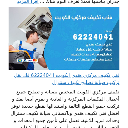
جدران يناسبها فمثلا لغرف النوم هناك ...
اقرأ المزيد
فني تكييف مركزي هندي الكويت 62224041 فك نقل
تركيب صيانة تصليح تكييف سنترال
تكييف مركزي الكويت المختص بصيانة و تصليح جميع
أعطال المكيفات المركزية و العادية و يقوم أيضا بفك و
تركيب جميع القطع التالفة واستبدالها بقطع جديدة نوفر
افضل فني تكييف هندي وباكستاني صيانة تكييف سنترال
وحدات تبريد للابنية، نعمل على تأمين جميع المعدات و
الاجهزة اللازمة ، و نقوم بتأمين غاز خاص للمكيفات