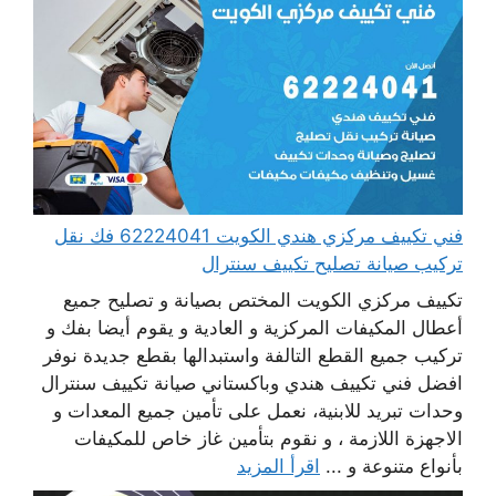
فني تكييف مركزي هندي الكويت 62224041 فك نقل
تركيب صيانة تصليح تكييف سنترال
تكييف مركزي الكويت المختص بصيانة و تصليح جميع
أعطال المكيفات المركزية و العادية و يقوم أيضا بفك و
تركيب جميع القطع التالفة واستبدالها بقطع جديدة نوفر
افضل فني تكييف هندي وباكستاني صيانة تكييف سنترال
وحدات تبريد للابنية، نعمل على تأمين جميع المعدات و
الاجهزة اللازمة ، و نقوم بتأمين غاز خاص للمكيفات
بأنواع متنوعة و ...
اقرأ المزيد