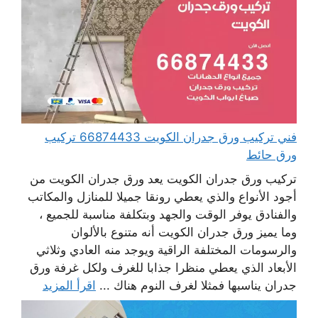
فني تركيب ورق جدران الكويت 66874433 تركيب
ورق حائط
تركيب ورق جدران الكويت يعد ورق جدران الكويت من
أجود الأنواع والذي يعطي رونقا جميلا للمنازل والمكاتب
والفنادق يوفر الوقت والجهد وبتكلفة مناسبة للجميع ،
وما يميز ورق جدران الكويت أنه متنوع بالألوان
والرسومات المختلفة الراقية ويوجد منه العادي وثلاثي
الأبعاد الذي يعطي منظرا جذابا للغرف ولكل غرفة ورق
جدران يناسبها فمثلا لغرف النوم هناك ...
اقرأ المزيد