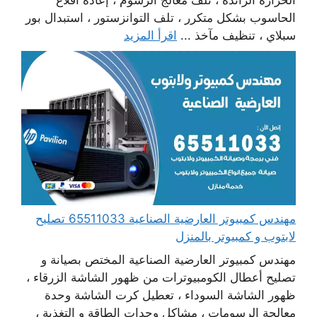
الحرارة الزائدة ، تلف معالج الرسوم ، إعادة اقلاع
الحاسوب بشكل متكرر ، تلف التوانزستور ، استبدال بور
سبلاي ، تنظيف مآخذ ...
اقرأ المزيد
مهندس كمبيوتر العارضية الصناعية 65511033 تصليح
لابتوب و كمبيوتر بالمنزل
مهندس كمبيوتر العارضية الصناعية المختص بصيانة و
تصليح أعطال الكومبيوترات من ظهور الشاشة الزرقاء ،
ظهور الشاشة السوداء ، تعطيل كرت الشاشة وحدة
معالجة الرسومات ، مشاكل وحدات الطاقة و التغذية ،