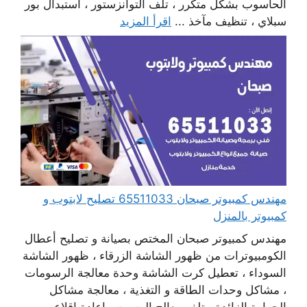
الحاسوب بشكل متكرر ، تلف التوانزستور ، استبدال بور
سبلاي ، تنظيف مآخذ ...
اقرأ المزيد
مهندس كمبيوتر صبحان 65511033 تصليح لابتوب و
كمبيوتر بالمنزل
مهندس كمبيوتر صبحان المختص بصيانة و تصليح أعطال
الكومبيوترات من ظهور الشاشة الزرقاء ، ظهور الشاشة
السوداء ، تعطيل كرت الشاشة وحدة معالجة الرسومات
، مشاكل وحدات الطاقة و التغذية ، معالجة مشاكل