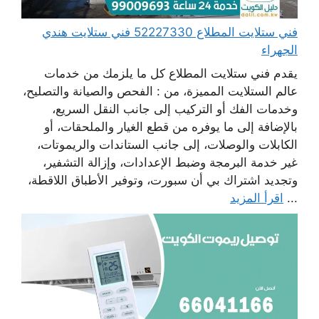
فني ستلايت المطلاع 52227330 فني ستلايت هندي
الجهراء
يقدم فني ستلايت المطلاع كل ما يلزمك من خدمات
عالم الستلايت المميزة، من : الفحص والصيانة والتصليح،
وخدمات الفك أو التركيب إلى جانب النقل السريع،
بالإضافة إلى ما يوفره من قطع الغيار والملحقات، أو
الكابلات والوصلات، إلى جانب الستاندات والريموتات،
غير خدمة البرمجة وضبط الإعدادات، وإزالة التشفير،
وتجديد اشتراك بي أن سبورت، وتوفير الأطباق اللاقطة،
...
اقرأ المزيد