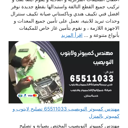
تركيب جميع القطع التالفة واستبدالها بقطع جديدة نوفر
افضل فني تكييف هندي وباكستاني صيانة تكييف سنترال
وحدات تبريد للابنية، نعمل على تأمين جميع المعدات و
الاجهزة اللازمة ، و نقوم بتأمين غاز خاص للمكيفات
بأنواع متنوعة و ...
اقرأ المزيد
مهندس كمبيوتر النويصيب 65511033 تصليح لابتوب و
كمبيوتر بالمنزل
مهندس كمبيوتر النويصيب المختص بصيانة و تصليح