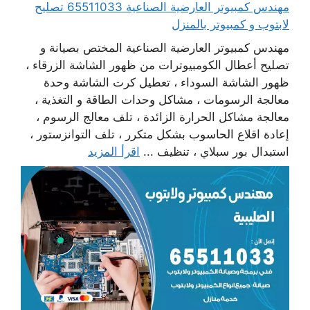
مهندس كمبيوتر العارضية الصناعية 65511033 تصليح
لابتوب و كمبيوتر بالمنزل
مهندس كمبيوتر العارضية الصناعية المختص بصيانة و
تصليح أعطال الكومبيوترات من ظهور الشاشة الزرقاء ،
ظهور الشاشة السوداء ، تعطيل كرت الشاشة وحدة
معالجة الرسومات ، مشاكل وحدات الطاقة و التغذية ،
معالجة مشاكل الحرارة الزائدة ، تلف معالج الرسوم ،
إعادة اقلاع الحاسوب بشكل متكرر ، تلف التوانزستور ،
استبدال بور سبلاي ، تنظيف ...
اقرأ المزيد