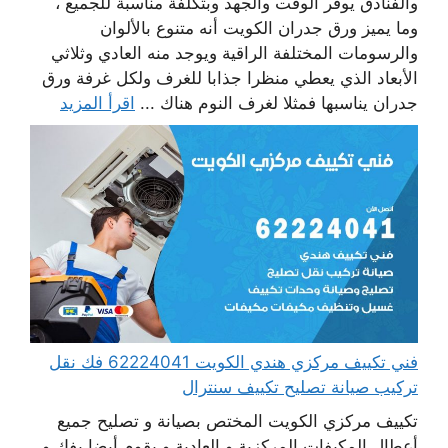
والفنادق يوفر الوقت والجهد وبتكلفة مناسبة للجميع ،
وما يميز ورق جدران الكويت أنه متنوع بالألوان
والرسومات المختلفة الراقية ويوجد منه العادي وثلاثي
الأبعاد الذي يعطي منظرا جذابا للغرف ولكل غرفة ورق
جدران يناسبها فمثلا لغرف النوم هناك ...
اقرأ المزيد
فني تكييف مركزي هندي الكويت 62224041 فك نقل
تركيب صيانة تصليح تكييف سنترال
تكييف مركزي الكويت المختص بصيانة و تصليح جميع
أعطال المكيفات المركزية و العادية و يقوم أيضا بفك و