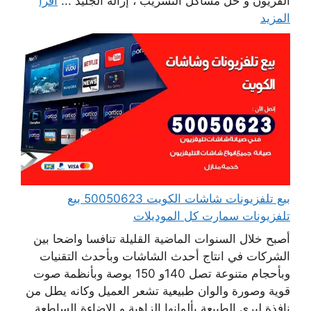
الفريون و حل مشاكل التسريب ، إزالة الجليد ...
اقرأ
المزيد
بيع تلفزيونات شاشات الكويت 50050623 بيع
تلفزيونات سمارت كل الموديلات
أصبح خلال السنوات الماضية القليلة تنافسا واضحا بين
الشركات في انتاج أحدث الشاشات وبأحدث التقنيات
وبأحجام متنوعة تصل 140و 150 بوصة وبأنظمة صوت
قوية وصورة والوان طبيعية تشعر العميل وكانه يطل من
نافذة ليرى الطبيعة بألوانها الزاهية و الإضاءة الساطعة