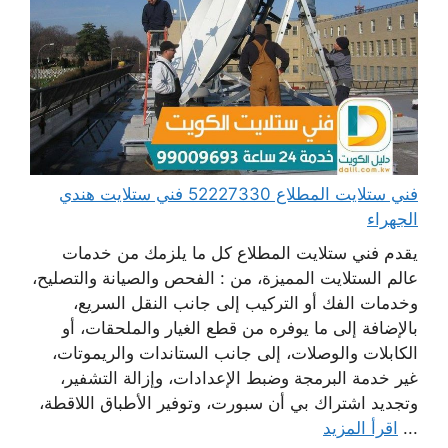
فني ستلايت المطلاع 52227330 فني ستلايت هندي
الجهراء
يقدم فني ستلايت المطلاع كل ما يلزمك من خدمات
عالم الستلايت المميزة، من : الفحص والصيانة والتصليح،
وخدمات الفك أو التركيب إلى جانب النقل السريع،
بالإضافة إلى ما يوفره من قطع الغيار والملحقات، أو
الكابلات والوصلات، إلى جانب الستاندات والريموتات،
غير خدمة البرمجة وضبط الإعدادات، وإزالة التشفير،
وتجديد اشتراك بي أن سبورت، وتوفير الأطباق اللاقطة،
...
اقرأ المزيد