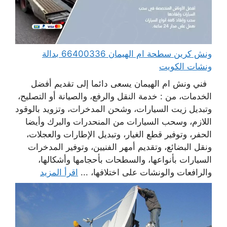
ونش كرين سطحة ام الهيمان 66400336 بدالة
ونشات الكويت
فني ونش ام الهيمان يسعى دائما إلى تقديم أفضل
الخدمات، من : خدمة النقل والرفع، والصيانة أو التصليح،
وتبديل زيت السيارات، وشحن المدخرات، وتزويد بالوقود
اللازم، وسحب السيارات من المنحدرات والبرك وأيضا
الحفر، وتوفير قطع الغيار، وتبديل الإطارات والعجلات،
ونقل البضائع، وتقديم أمهر الفنيين، وتوفير المدخرات
السيارات بأنواعها، والسطحات بأحجامها وأشكالها،
والرافعات والونشات على اختلافها، ...
اقرأ المزيد