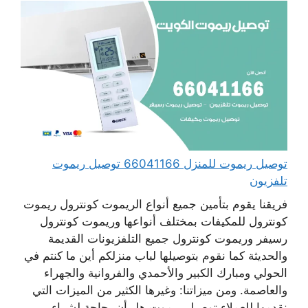
توصيل ريموت للمنزل 66041166 توصيل ريموت
تلفزيون
فريقنا يقوم بتأمين جميع أنواع الريموت كونترول ريموت
كونترول للمكيفات بمختلف أنواعها وريموت كونترول
رسيفر وريموت كونترول جميع التلفزيونات القديمة
والحديثة كما نقوم بتوصيلها لباب منزلكم أين ما كنتم في
الحولي ومبارك الكبير والأحمدي والفروانية والجهراء
والعاصمة. ومن ميزاتنا: وغيرها الكثير من الميزات التي
نقدمها للعملاء توصيل ريموت هل أن بحاجة لشراء