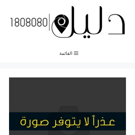
نتقل
لى
لمحتوى
القائمة