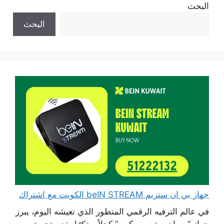
البحث
البحث
جهاز بي ان ستريم beIN STREAM الكويت مع اشتراك
في عالم الترفيه الرقمي المتطور الذي تعيشه اليوم، يبرز
جهاز “بي إن ستريم بوكس” كحلاً مبتكرًا يقدم تجربة