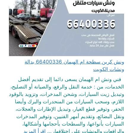
ونش كرين سطحة ام الهيمان 66400336 بدالة
ونشات الكويت
فني ونش ام الهيمان يسعى دائما إلى تقديم أفضل
الخدمات، من : خدمة النقل والرفع، والصيانة أو التصليح،
وتبديل زيت السيارات، وشحن المدخرات، وتزويد بالوقود
اللازم، وسحب السيارات من المنحدرات والبرك وأيضا
الحفر، وتوفير قطع الغيار، وتبديل الإطارات والعجلات،
ونقل البضائع، وتقديم أمهر الفنيين، وتوفير المدخرات
السيارات بأنواعها، والسطحات بأحجامها وأشكالها،
والرافعات والونشات على اختلافها، ...
اقرأ المزيد