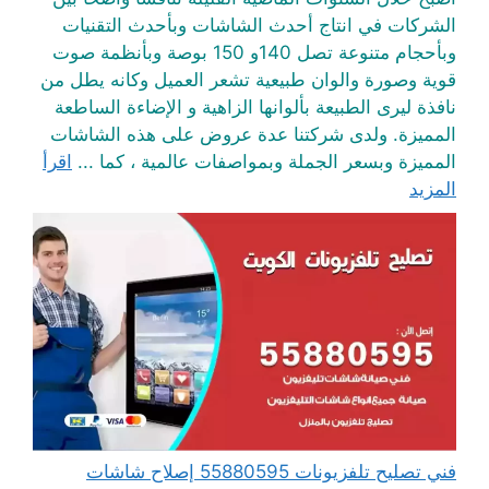
الشركات في انتاج أحدث الشاشات وبأحدث التقنيات
وبأحجام متنوعة تصل 140و 150 بوصة وبأنظمة صوت
قوية وصورة والوان طبيعية تشعر العميل وكانه يطل من
نافذة ليرى الطبيعة بألوانها الزاهية و الإضاءة الساطعة
المميزة. ولدى شركتنا عدة عروض على هذه الشاشات
المميزة وبسعر الجملة وبمواصفات عالمية ، كما ...
اقرأ
المزيد
فني تصليح تلفزيونات 55880595 إصلاح شاشات