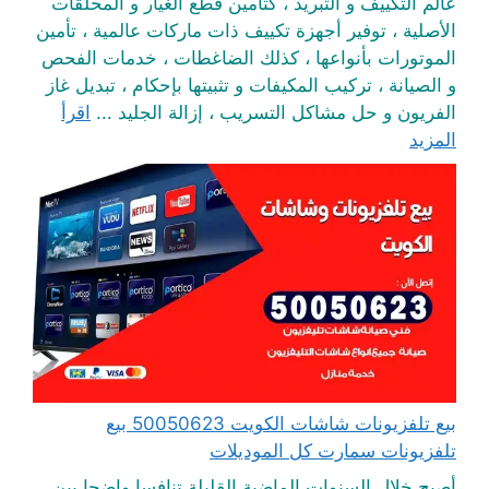
عالم التكييف و التبريد ، كتأمين قطع الغيار و المحلقات
الأصلية ، توفير أجهزة تكييف ذات ماركات عالمية ، تأمين
الموتورات بأنواعها ، كذلك الضاغطات ، خدمات الفحص
و الصيانة ، تركيب المكيفات و تثبيتها بإحكام ، تبديل غاز
الفريون و حل مشاكل التسريب ، إزالة الجليد ...
اقرأ
المزيد
بيع تلفزيونات شاشات الكويت 50050623 بيع
تلفزيونات سمارت كل الموديلات
أصبح خلال السنوات الماضية القليلة تنافسا واضحا بين