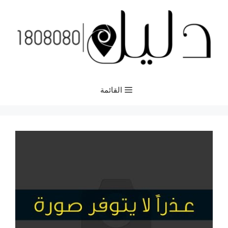
نتقل
لى
لمحتوى
القائمة