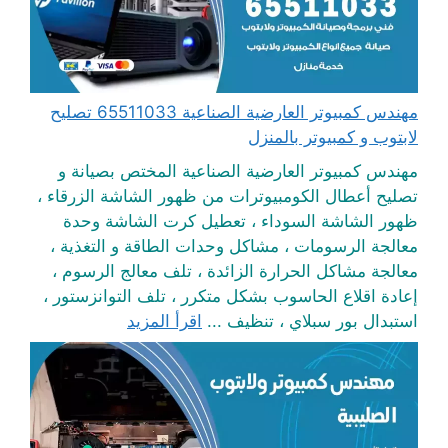
مهندس كمبيوتر العارضية الصناعية 65511033 تصليح
لابتوب و كمبيوتر بالمنزل
مهندس كمبيوتر العارضية الصناعية المختص بصيانة و
تصليح أعطال الكومبيوترات من ظهور الشاشة الزرقاء ،
ظهور الشاشة السوداء ، تعطيل كرت الشاشة وحدة
معالجة الرسومات ، مشاكل وحدات الطاقة و التغذية ،
معالجة مشاكل الحرارة الزائدة ، تلف معالج الرسوم ،
إعادة اقلاع الحاسوب بشكل متكرر ، تلف التوانزستور ،
استبدال بور سبلاي ، تنظيف ...
اقرأ المزيد