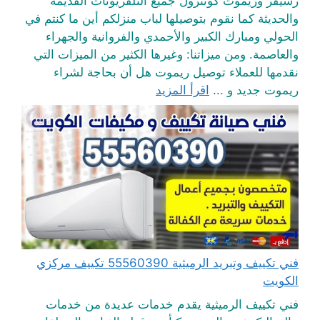
رسيفر وريموت كونترول جميع التلفزيونات القديمة
والحديثة كما نقوم بتوصيلها لباب منزلكم أين ما كنتم في
الحولي ومبارك الكبير والأحمدي والفروانية والجهراء
والعاصمة. ومن ميزاتنا: وغيرها الكثير من الميزات التي
نقدمها للعملاء توصيل ريموت هل أن بحاجة لشراء
ريموت جديد و ...
اقرأ المزيد
فني تكييف وتبريد الرميثية 55560390 تكييف مركزي
الكويت
فني تكييف الرميثية يقدم خدمات عديدة من خدمات