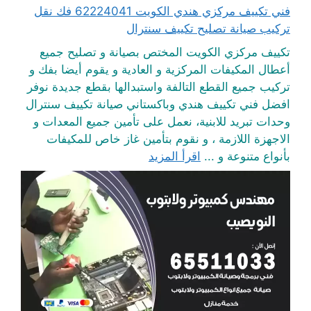
فني تكييف مركزي هندي الكويت 62224041 فك نقل
تركيب صيانة تصليح تكييف سنترال
تكييف مركزي الكويت المختص بصيانة و تصليح جميع
أعطال المكيفات المركزية و العادية و يقوم أيضا بفك و
تركيب جميع القطع التالفة واستبدالها بقطع جديدة نوفر
افضل فني تكييف هندي وباكستاني صيانة تكييف سنترال
وحدات تبريد للابنية، نعمل على تأمين جميع المعدات و
الاجهزة اللازمة ، و نقوم بتأمين غاز خاص للمكيفات
بأنواع متنوعة و ...
اقرأ المزيد