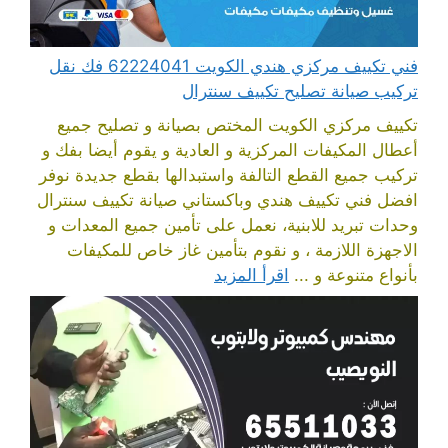
فني تكييف مركزي هندي الكويت 62224041 فك نقل
تركيب صيانة تصليح تكييف سنترال
تكييف مركزي الكويت المختص بصيانة و تصليح جميع
أعطال المكيفات المركزية و العادية و يقوم أيضا بفك و
تركيب جميع القطع التالفة واستبدالها بقطع جديدة نوفر
افضل فني تكييف هندي وباكستاني صيانة تكييف سنترال
وحدات تبريد للابنية، نعمل على تأمين جميع المعدات و
الاجهزة اللازمة ، و نقوم بتأمين غاز خاص للمكيفات
بأنواع متنوعة و ...
اقرأ المزيد