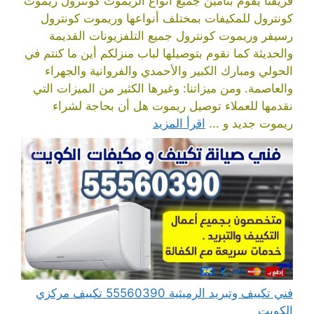
فريقنا يقوم بتأمين جميع أنواع الريموت كونترول ريموت
كونترول للمكيفات بمختلف أنواعها وريموت كونترول
رسيفر وريموت كونترول جميع التلفزيونات القديمة
والحديثة كما نقوم بتوصيلها لباب منزلكم أين ما كنتم في
الحولي ومبارك الكبير والأحمدي والفروانية والجهراء
والعاصمة. ومن ميزاتنا: وغيرها الكثير من الميزات التي
نقدمها للعملاء توصيل ريموت هل أن بحاجة لشراء
ريموت جديد و ...
اقرأ المزيد
فني تكييف وتبريد الرميثية 55560390 تكييف مركزي
الكويت