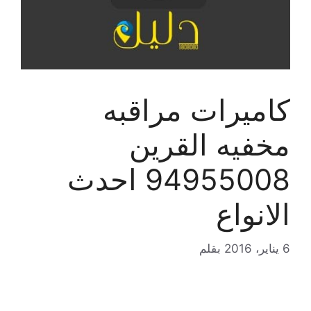
كاميرات مراقبه
مخفيه القرين
94955008 احدث
الانواع
6 يناير، 2016
بقلم