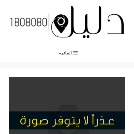
نتقل
لى
لمحتوى
القائمة