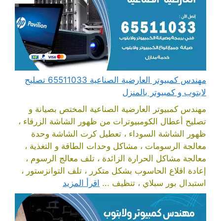
مهندس كمبيوتر العارضية الصناعية 65511033 تصليح
لابتوب و كمبيوتر بالمنزل
مهندس كمبيوتر العارضية الصناعية المختص بصيانة و
تصليح أعطال الكومبيوترات من ظهور الشاشة الزرقاء ،
ظهور الشاشة السوداء ، تعطيل كرت الشاشة وحدة
معالجة الرسومات ، مشاكل وحدات الطاقة و التغذية ،
معالجة مشاكل الحرارة الزائدة ، تلف معالج الرسوم ،
إعادة اقلاع الحاسوب بشكل متكرر ، تلف التوانزستور ،
استبدال بور سبلاي ، تنظيف ...
اقرأ المزيد