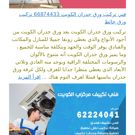
فني تركيب ورق جدران الكويت 66874433 تركيب
ورق حائط
تركيب ورق جدران الكويت يعد ورق جدران الكويت من
أجود الأنواع والذي يعطي رونقا جميلا للمنازل والمكاتب
والفنادق يوفر الوقت والجهد وبتكلفة مناسبة للجميع ،
وما يميز ورق جدران الكويت أنه متنوع بالألوان
والرسومات المختلفة الراقية ويوجد منه العادي وثلاثي
الأبعاد الذي يعطي منظرا جذابا للغرف ولكل غرفة ورق
جدران يناسبها فمثلا لغرف النوم هناك ...
اقرأ المزيد