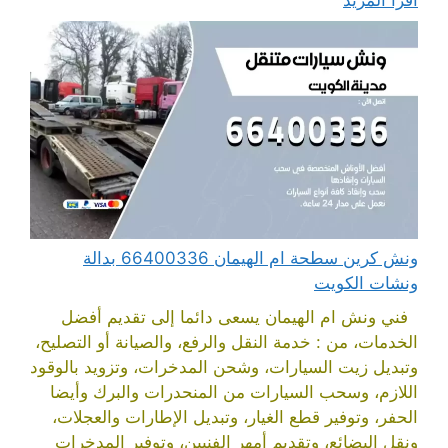
ونش كرين سطحة ام الهيمان 66400336 بدالة
ونشات الكويت
فني ونش ام الهيمان يسعى دائما إلى تقديم أفضل
الخدمات، من : خدمة النقل والرفع، والصيانة أو التصليح،
وتبديل زيت السيارات، وشحن المدخرات، وتزويد بالوقود
اللازم، وسحب السيارات من المنحدرات والبرك وأيضا
الحفر، وتوفير قطع الغيار، وتبديل الإطارات والعجلات،
ونقل البضائع، وتقديم أمهر الفنيين، وتوفير المدخرات