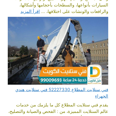
السيارات بأنواعها، والسطحات بأحجامها وأشكالها،
والرافعات والونشات على اختلافها، ...
اقرأ المزيد
فني ستلايت المطلاع 52227330 فني ستلايت هندي
الجهراء
يقدم فني ستلايت المطلاع كل ما يلزمك من خدمات
عالم الستلايت المميزة، من : الفحص والصيانة والتصليح،