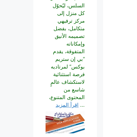
السلس، ليُحوّل
كل منزل إلى
مركز ترفيهي
متكامل، بفضل
تصميمه الأنيق
وإمكاناته
المتفوقة، يقدم
“بي إن ستريم
بوكس” لمرتاديه
فرصة استثنائية
لاستكشاف عالمٍ
شاسع من
المحتوى المتنوع،
...
اقرأ المزيد