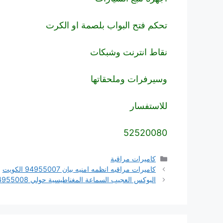
تحكم فتح البواب بلصمة او الكرت
نقاط انترنت وشبكات
وسيرفرات وملحقاتها
للاستفسار
52520080
التصنيفات
كاميرات مراقبة
كاميرات مراقبه انظمه امنيه بيان 94955007 الكويت
البوكس العجيب السماعة المغناطيسية حولي 94955008 الكويت