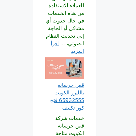
للعملاء الاستفادة
من هذه الخدمات
في حال حدوث أي
مشاكل أو الحاجة
إلى تحديث النظام
الصوتي، ...
اقرأ
المزيد
قص خرسانه
بالليزر الكويت
65932555 فتح
كور تكييف
خدمات شركة
قص خرسانة
الكويت متاحة