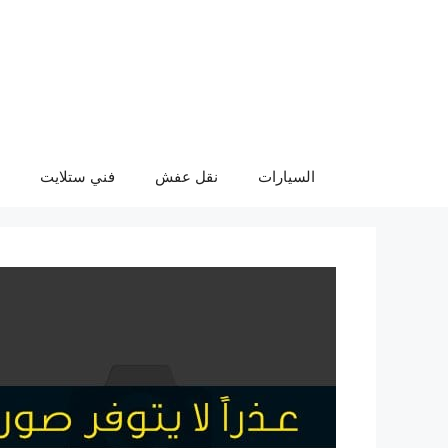
نتقل
لى
لمحتوى
السيارات
نقل عفش
فني ستلايت