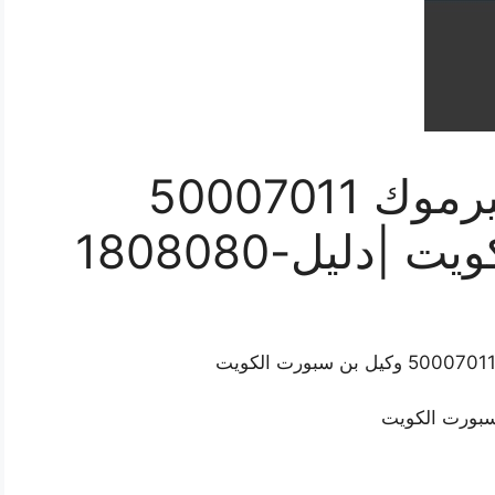
تجديد بن سبورت اليرموك 50007011
دليل-1808080