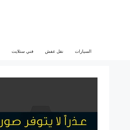
نتقل
لى
لمحتوى
السيارات
نقل عفش
فني ستلايت