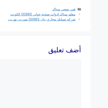
التصنيفات
فني صحي سباك
معلم سباك ادوات صحية حولي 00965 الكويت
شركه تسليك مجاري بيان 00965 تسريب تهريب
أضف تعليق
تعليق