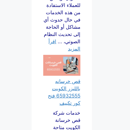
للعملاء الاستفادة
من هذه الخدمات
في حال حدوث أي
مشاكل أو الحاجة
إلى تحديث النظام
الصوتي، ...
اقرأ
المزيد
قص خرسانه
بالليزر الكويت
65932555 فتح
كور تكييف
خدمات شركة
قص خرسانة
الكويت متاحة