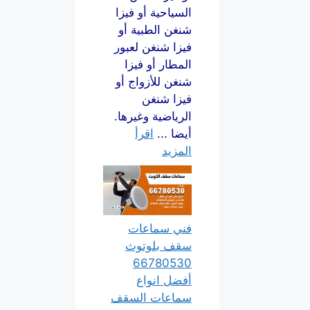
السياحية أو فيزا
شنغن الطبية أو
فيزا شنغن لعبور
المطار أو فيزا
شنغن للأزواج أو
فيزا شنغن
الرياضية وغيرها.
أيضا ...
اقرأ
المزيد
فني سماعات
سقف بلوتوث
66780530
أفضل انواع
سماعات السقف