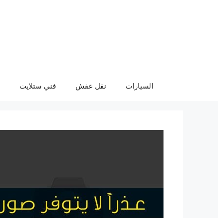
نتقل
لى
لمحتوى
السيارات
نقل عفش
فني ستلايت