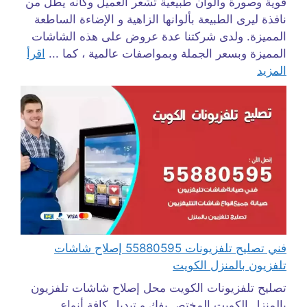
قوية وصورة والوان طبيعية تشعر العميل وكانه يطل من
نافذة ليرى الطبيعة بألوانها الزاهية و الإضاءة الساطعة
المميزة. ولدى شركتنا عدة عروض على هذه الشاشات
المميزة وبسعر الجملة وبمواصفات عالمية ، كما ...
اقرأ
المزيد
فني تصليح تلفزيونات 55880595 إصلاح شاشات
تلفزيون بالمنزل الكويت
تصليح تلفزيونات الكويت محل إصلاح شاشات تلفزيون
بالمنزل الكويت المختص بفك و تبديل كافة أنواع