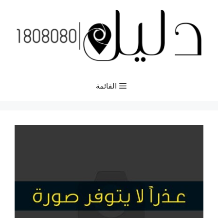
نتقل
لى
لمحتوى
القائمة