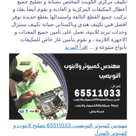
تكييف مركزي الكويت المختص بصيانة و تصليح جميع
أعطال المكيفات المركزية و العادية و يقوم أيضا بفك و
تركيب جميع القطع التالفة واستبدالها بقطع جديدة نوفر
افضل فني تكييف هندي وباكستاني صيانة تكييف سنترال
وحدات تبريد للابنية، نعمل على تأمين جميع المعدات و
الاجهزة اللازمة ، و نقوم بتأمين غاز خاص للمكيفات
بأنواع متنوعة و ...
اقرأ المزيد
مهندس كمبيوتر النويصيب 65511033 تصليح لابتوب و
كمبيوتر بالمنزل