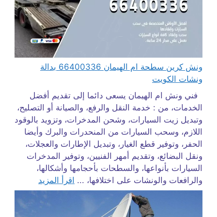
ونش كرين سطحة ام الهيمان 66400336 بدالة
ونشات الكويت
فني ونش ام الهيمان يسعى دائما إلى تقديم أفضل
الخدمات، من : خدمة النقل والرفع، والصيانة أو التصليح،
وتبديل زيت السيارات، وشحن المدخرات، وتزويد بالوقود
اللازم، وسحب السيارات من المنحدرات والبرك وأيضا
الحفر، وتوفير قطع الغيار، وتبديل الإطارات والعجلات،
ونقل البضائع، وتقديم أمهر الفنيين، وتوفير المدخرات
السيارات بأنواعها، والسطحات بأحجامها وأشكالها،
والرافعات والونشات على اختلافها، ...
اقرأ المزيد