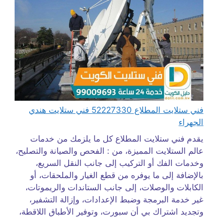
فني ستلايت المطلاع 52227330 فني ستلايت هندي
الجهراء
يقدم فني ستلايت المطلاع كل ما يلزمك من خدمات
عالم الستلايت المميزة، من : الفحص والصيانة والتصليح،
وخدمات الفك أو التركيب إلى جانب النقل السريع،
بالإضافة إلى ما يوفره من قطع الغيار والملحقات، أو
الكابلات والوصلات، إلى جانب الستاندات والريموتات،
غير خدمة البرمجة وضبط الإعدادات، وإزالة التشفير،
وتجديد اشتراك بي أن سبورت، وتوفير الأطباق اللاقطة،