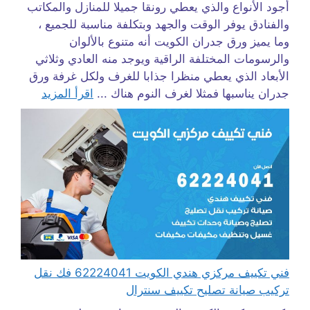
أجود الأنواع والذي يعطي رونقا جميلا للمنازل والمكاتب
والفنادق يوفر الوقت والجهد وبتكلفة مناسبة للجميع ،
وما يميز ورق جدران الكويت أنه متنوع بالألوان
والرسومات المختلفة الراقية ويوجد منه العادي وثلاثي
الأبعاد الذي يعطي منظرا جذابا للغرف ولكل غرفة ورق
جدران يناسبها فمثلا لغرف النوم هناك ...
اقرأ المزيد
فني تكييف مركزي هندي الكويت 62224041 فك نقل
تركيب صيانة تصليح تكييف سنترال