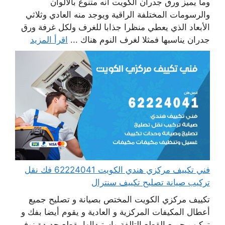
وما يميز ورق جدران الكويت أنه متنوع بالألوان
والرسومات المختلفة الراقية ويوجد منه العادي وثلاثي
الأبعاد الذي يعطي منظرا جذابا للغرف ولكل غرفة ورق
جدران يناسبها فمثلا لغرف النوم هناك ...
اقرأ المزيد
فني تكييف مركزي هندي الكويت 62224041 فك نقل
تركيب صيانة تصليح تكييف سنترال
تكييف مركزي الكويت المختص بصيانة و تصليح جميع
أعطال المكيفات المركزية و العادية و يقوم أيضا بفك و
تركيب جميع القطع التالفة واستبدالها بقطع جديدة نوفر