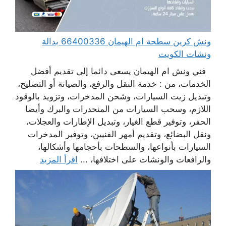
ونش كرين سطحة ام الهيمان 66400336 بدالة
ونشات الكويت
فني ونش ام الهيمان يسعى دائما إلى تقديم أفضل
الخدمات، من : خدمة النقل والرفع، والصيانة أو التصليح،
وتبديل زيت السيارات، وشحن المدخرات، وتزويد بالوقود
اللازم، وسحب السيارات من المنحدرات والبرك وأيضا
الحفر، وتوفير قطع الغيار، وتبديل الإطارات والعجلات،
ونقل البضائع، وتقديم أمهر الفنيين، وتوفير المدخرات
السيارات بأنواعها، والسطحات بأحجامها وأشكالها،
والرافعات والونشات على اختلافها، ...
اقرأ المزيد