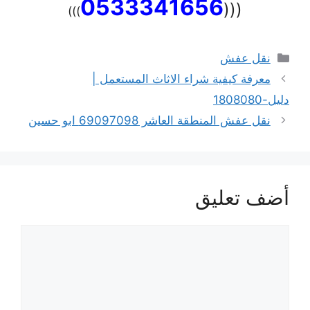
0533341656
(((
)))
التصنيفات
نقل عفش
معرفة كيفية شراء الاثاث المستعمل |
دليل-1808080
نقل عفش المنطقة العاشر 69097098 ابو حسين
أضف تعليق
تعليق