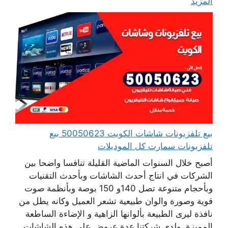
المزيد
بيع تلفزيونات شاشات الكويت 50050623 بيع
تلفزيونات سمارت كل الموديلات
أصبح خلال السنوات الماضية القليلة تنافسا واضحا بين
الشركات في انتاج أحدث الشاشات وبأحدث التقنيات
وبأحجام متنوعة تصل 140و 150 بوصة وبأنظمة صوت
قوية وصورة والوان طبيعية تشعر العميل وكانه يطل من
نافذة ليرى الطبيعة بألوانها الزاهية و الإضاءة الساطعة
المميزة. ولدى شركتنا عدة عروض على هذه الشاشات