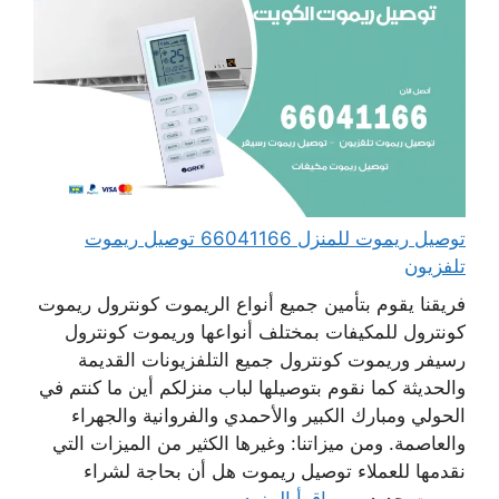
توصيل ريموت للمنزل 66041166 توصيل ريموت
تلفزيون
فريقنا يقوم بتأمين جميع أنواع الريموت كونترول ريموت
كونترول للمكيفات بمختلف أنواعها وريموت كونترول
رسيفر وريموت كونترول جميع التلفزيونات القديمة
والحديثة كما نقوم بتوصيلها لباب منزلكم أين ما كنتم في
الحولي ومبارك الكبير والأحمدي والفروانية والجهراء
والعاصمة. ومن ميزاتنا: وغيرها الكثير من الميزات التي
نقدمها للعملاء توصيل ريموت هل أن بحاجة لشراء
ريموت جديد و ...
اقرأ المزيد