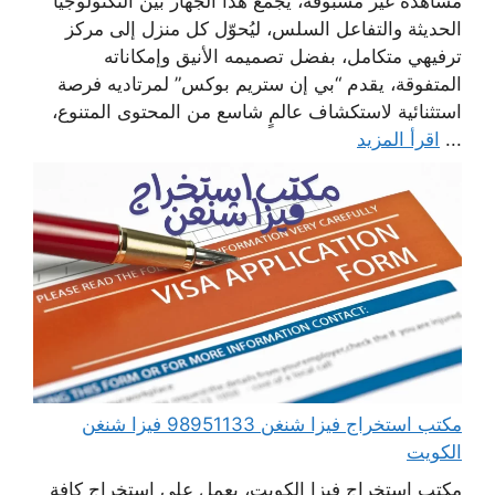
مشاهدة غير مسبوقة، يجمع هذا الجهاز بين التكنولوجيا
الحديثة والتفاعل السلس، ليُحوّل كل منزل إلى مركز
ترفيهي متكامل، بفضل تصميمه الأنيق وإمكاناته
المتفوقة، يقدم “بي إن ستريم بوكس” لمرتاديه فرصة
استثنائية لاستكشاف عالمٍ شاسع من المحتوى المتنوع،
...
اقرأ المزيد
مكتب استخراج فيزا شنغن 98951133 فيزا شنغن
الكويت
مكتب استخراج فيزا الكويت، يعمل على استخراج كافة