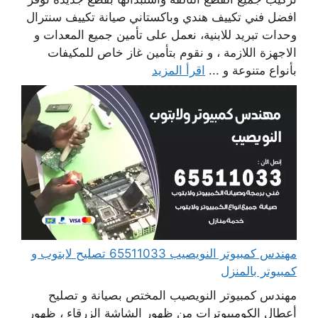
افضل فني تكييف هندي وباكستاني صيانة تكييف سنترال
وحدات تبريد للابنية، نعمل على تأمين جميع المعدات و
الاجهزة اللازمة ، و نقوم بتأمين غاز خاص للمكيفات
بأنواع متنوعة و ...
اقرأ المزيد
مهندس كمبيوتر النويصيب 65511033 تصليح لابتوب و
كمبيوتر بالمنزل
مهندس كمبيوتر النويصيب المختص بصيانة و تصليح
أعطال الكومبيوترات من ظهور الشاشة الزرقاء ، ظهور