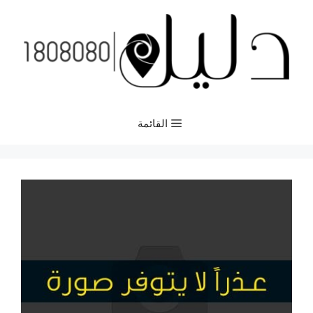
نتقل
لى
لمحتوى
القائمة