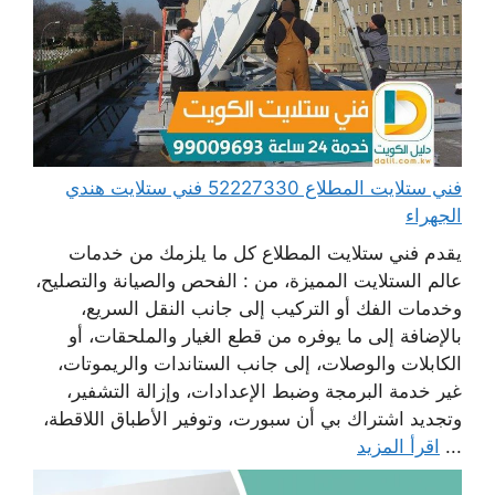
فني ستلايت المطلاع 52227330 فني ستلايت هندي
الجهراء
يقدم فني ستلايت المطلاع كل ما يلزمك من خدمات
عالم الستلايت المميزة، من : الفحص والصيانة والتصليح،
وخدمات الفك أو التركيب إلى جانب النقل السريع،
بالإضافة إلى ما يوفره من قطع الغيار والملحقات، أو
الكابلات والوصلات، إلى جانب الستاندات والريموتات،
غير خدمة البرمجة وضبط الإعدادات، وإزالة التشفير،
وتجديد اشتراك بي أن سبورت، وتوفير الأطباق اللاقطة،
...
اقرأ المزيد