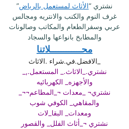
نشتري “
الأثاث لمستعمل بالرياض
”
غرف النوم والكنب والانتريه ومجالس
عربي وسفرالطعام والمكاتب وصالونات
والمطابخ بانواعها والسجاد
محــــــــــــلاتنا
_الافضل.في.شراء .الاثاث
نشتري._الاثاث._ المستعمل.,_
والأجهزه_ الكهربائيه
نشتري¬ _معدات ¬_المطاعم¬¬_
والمقاهي_ الكوفي شوب
ومعدات_ البقا_لات
نشتري ¬_أثاث الفلل_ والقصور