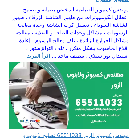
مهندس كمبيوتر الضباعية المختص بصيانة و تصليح
أعطال الكومبيوترات من ظهور الشاشة الزرقاء ، ظهور
الشاشة السوداء ، تعطيل كرت الشاشة وحدة معالجة
الرسومات ، مشاكل وحدات الطاقة و التغذية ، معالجة
مشاكل الحرارة الزائدة ، تلف معالج الرسوم ، إعادة
اقلاع الحاسوب بشكل متكرر ، تلف التوانزستور ،
استبدال بور سبلاي ، تنظيف مآخذ ...
اقرأ المزيد
مهندس كمبيوتر الزور 65511033 تصليح لابتوب و