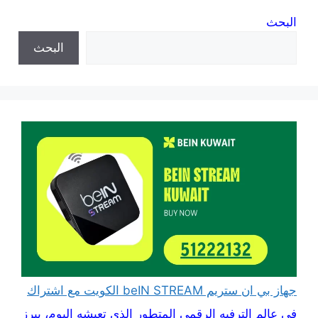
البحث
البحث
جهاز بي ان ستريم beIN STREAM الكويت مع اشتراك
في عالم الترفيه الرقمي المتطور الذي تعيشه اليوم، يبرز