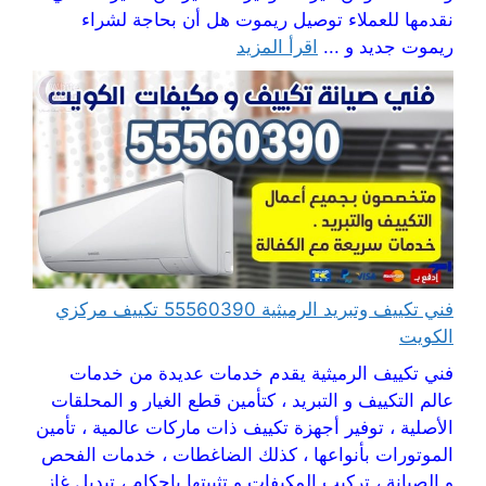
نقدمها للعملاء توصيل ريموت هل أن بحاجة لشراء
ريموت جديد و ...
اقرأ المزيد
فني تكييف وتبريد الرميثية 55560390 تكييف مركزي
الكويت
فني تكييف الرميثية يقدم خدمات عديدة من خدمات
عالم التكييف و التبريد ، كتأمين قطع الغيار و المحلقات
الأصلية ، توفير أجهزة تكييف ذات ماركات عالمية ، تأمين
الموتورات بأنواعها ، كذلك الضاغطات ، خدمات الفحص
و الصيانة ، تركيب المكيفات و تثبيتها بإحكام ، تبديل غاز