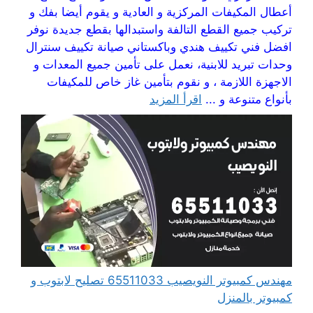
أعطال المكيفات المركزية و العادية و يقوم أيضا بفك و
تركيب جميع القطع التالفة واستبدالها بقطع جديدة نوفر
افضل فني تكييف هندي وباكستاني صيانة تكييف سنترال
وحدات تبريد للابنية، نعمل على تأمين جميع المعدات و
الاجهزة اللازمة ، و نقوم بتأمين غاز خاص للمكيفات
بأنواع متنوعة و ...
اقرأ المزيد
مهندس كمبيوتر النويصيب 65511033 تصليح لابتوب و
كمبيوتر بالمنزل