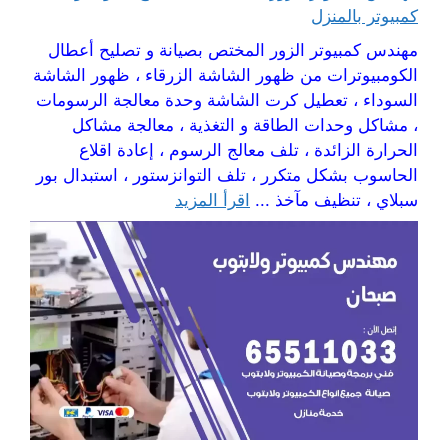
كمبيوتر بالمنزل
مهندس كمبيوتر الزور المختص بصيانة و تصليح أعطال
الكومبيوترات من ظهور الشاشة الزرقاء ، ظهور الشاشة
السوداء ، تعطيل كرت الشاشة وحدة معالجة الرسومات
، مشاكل وحدات الطاقة و التغذية ، معالجة مشاكل
الحرارة الزائدة ، تلف معالج الرسوم ، إعادة اقلاع
الحاسوب بشكل متكرر ، تلف التوانزستور ، استبدال بور
سبلاي ، تنظيف مآخذ ...
اقرأ المزيد