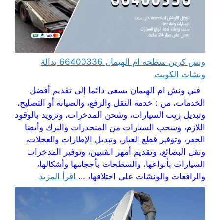
ونش كرين سطحة ام الهيمان 66400336 بدالة
ونشات الكويت
فني ونش ام الهيمان يسعى دائما إلى تقديم أفضل
الخدمات، من : خدمة النقل والرفع، والصيانة أو التصليح،
وتبديل زيت السيارات، وشحن المدخرات، وتزويد بالوقود
اللازم، وسحب السيارات من المنحدرات والبرك وأيضا
الحفر، وتوفير قطع الغيار، وتبديل الإطارات والعجلات،
ونقل البضائع، وتقديم أمهر الفنيين، وتوفير المدخرات
السيارات بأنواعها، والسطحات بأحجامها وأشكالها،
والرافعات والونشات على اختلافها، ...
اقرأ المزيد