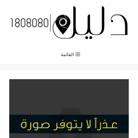
نتقل
لى
لمحتوى
القائمة