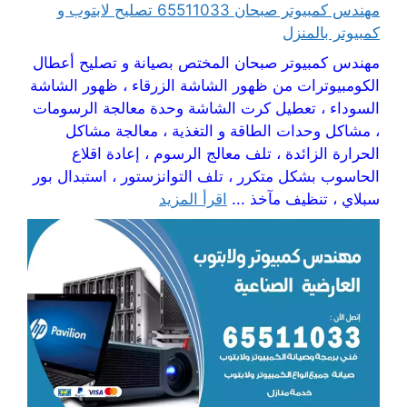
مهندس كمبيوتر صبحان 65511033 تصليح لابتوب و
كمبيوتر بالمنزل
مهندس كمبيوتر صبحان المختص بصيانة و تصليح أعطال
الكومبيوترات من ظهور الشاشة الزرقاء ، ظهور الشاشة
السوداء ، تعطيل كرت الشاشة وحدة معالجة الرسومات
، مشاكل وحدات الطاقة و التغذية ، معالجة مشاكل
الحرارة الزائدة ، تلف معالج الرسوم ، إعادة اقلاع
الحاسوب بشكل متكرر ، تلف التوانزستور ، استبدال بور
سبلاي ، تنظيف مآخذ ...
اقرأ المزيد