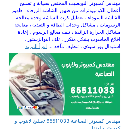
مهندس كمبيوتر النويصيب المختص بصيانة و تصليح
أعطال الكومبيوترات من ظهور الشاشة الزرقاء ، ظهور
الشاشة السوداء ، تعطيل كرت الشاشة وحدة معالجة
الرسومات ، مشاكل وحدات الطاقة و التغذية ، معالجة
مشاكل الحرارة الزائدة ، تلف معالج الرسوم ، إعادة
اقلاع الحاسوب بشكل متكرر ، تلف التوانزستور ،
استبدال بور سبلاي ، تنظيف مآخذ ...
اقرأ المزيد
مهندس كمبيوتر الضباعية 65511033 تصليح لابتوب و
كمبيوتر بالمنزل