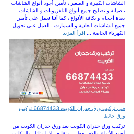
الشاشات الكبيرة و الصغير ، تأمين أجود أنواع الشاشات
، صيانة و تصليح جميع أنواع التلفزيونات و الشاشات
بعدة أحجام و بكافة الأنواع ، كما أننا نعمل على تأمين
جميع الشاشات العادية و السمارت ، العمل على تحويل
الكهرباء الخاصة ...
اقرأ المزيد
فني تركيب ورق جدران الكويت 66874433 تركيب
ورق حائط
تركيب ورق جدران الكويت يعد ورق جدران الكويت من
أجود الأنواع والذي يعطي رونقا جميلا للمنازل والمكاتب