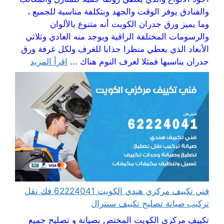
والفنادق يوفر الوقت والجهد وبتكلفة مناسبة للجميع ،
وما يميز ورق جدران الكويت أنه متنوع بالألوان
والرسومات المختلفة الراقية ويوجد منه العادي وثلاثي
الأبعاد الذي يعطي منظرا جذابا للغرف ولكل غرفة ورق
جدران يناسبها فمثلا لغرف النوم هناك ...
اقرأ المزيد
فني تكييف مركزي هندي الكويت 62224041 فك نقل
تركيب صيانة تصليح تكييف سنترال
تكييف مركزي الكويت المختص بصيانة و تصليح جميع