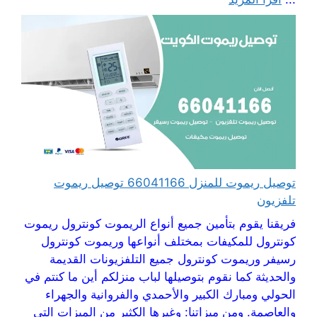
توصيل ريموت للمنزل 66041166 توصيل ريموت
تلفزيون
فريقنا يقوم بتأمين جميع أنواع الريموت كونترول ريموت
كونترول للمكيفات بمختلف أنواعها وريموت كونترول
رسيفر وريموت كونترول جميع التلفزيونات القديمة
والحديثة كما نقوم بتوصيلها لباب منزلكم أين ما كنتم في
الحولي ومبارك الكبير والأحمدي والفروانية والجهراء
والعاصمة. ومن ميزاتنا: وغيرها الكثير من الميزات التي