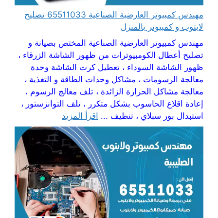
مهندس كمبيوتر العارضية الصناعية 65511033 تصليح
لابتوب و كمبيوتر بالمنزل
مهندس كمبيوتر العارضية الصناعية المختص بصيانة و
تصليح أعطال الكومبيوترات من ظهور الشاشة الزرقاء ،
ظهور الشاشة السوداء ، تعطيل كرت الشاشة وحدة
معالجة الرسومات ، مشاكل وحدات الطاقة و التغذية ،
معالجة مشاكل الحرارة الزائدة ، تلف معالج الرسوم ،
إعادة اقلاع الحاسوب بشكل متكرر ، تلف التوانزستور ،
استبدال بور سبلاي ، تنظيف ...
اقرأ المزيد