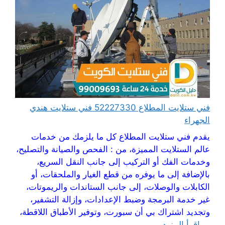
فني ستلايت المطلاع 52227330 فني ستلايت هندي
الجهراء
يقدم فني ستلايت المطلاع كل ما يلزمك من خدمات
عالم الستلايت المميزة، من : الفحص والصيانة والتصليح،
وخدمات الفك أو التركيب إلى جانب النقل السريع،
بالإضافة إلى ما يوفره من قطع الغيار والملحقات، أو
الكابلات والوصلات، إلى جانب الستاندات والريموتات،
غير خدمة البرمجة وضبط الإعدادات، وإزالة التشفير،
وتجديد اشتراك بي أن سبورت، وتوفير الأطباق اللاقطة،
...
اقرأ المزيد