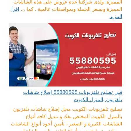
المميزة. ولدى شركتنا عدة عروض على هذه الشاشات
المميزة وبسعر الجملة وبمواصفات عالمية ، كما ...
اقرأ
المزيد
فني تصليح تلفزيونات 55880595 إصلاح شاشات
تلفزيون بالمنزل الكويت
تصليح تلفزيونات الكويت محل إصلاح شاشات تلفزيون
بالمنزل الكويت المختص بفك و تبديل كافة أنواع
الشاشات الكبيرة و الصغير ، تأمين أجود أنواع الشاشات