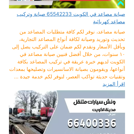
صيانة مصاعد في الكويت 65542233 صيانة وتركيب
مصاعد كهربائية
صيانة مصاعد، نوفر لكم كافة متطلبات المصاعد من
تحديث وتوريد وصيانة لكافة أنواع المصاعد التجارية،
وبأقل الأسعار ونقدم لكم ضمان على التركيب يصل إلى
١٠ سنوات، من خلال أفضل فنيين صيانة مصاعد في
الكويت لديهم خبرة عريقة في تركيب المصاعد بكافة
أنواعها، ويقومون بصيانة الاسانسيرات وتصليحها بمعدات
وتقنيات حديثة تواكب العصر، لنوفر لكم خدمة جيدة ...
اقرأ المزيد