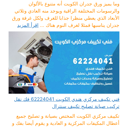
وما يميز ورق جدران الكويت أنه متنوع بالألوان
والرسومات المختلفة الراقية ويوجد منه العادي وثلاثي
الأبعاد الذي يعطي منظرا جذابا للغرف ولكل غرفة ورق
جدران يناسبها فمثلا لغرف النوم هناك ...
اقرأ المزيد
فني تكييف مركزي هندي الكويت 62224041 فك نقل
تركيب صيانة تصليح تكييف سنترال
تكييف مركزي الكويت المختص بصيانة و تصليح جميع
أعطال المكيفات المركزية و العادية و يقوم أيضا بفك و