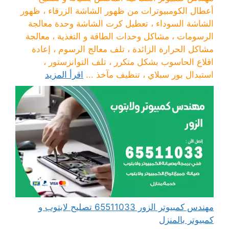
أعطال الكومبيوترات من ظهور الشاشة الزرقاء ، ظهور
الشاشة السوداء ، تعطيل كرت الشاشة وحدة معالجة
الرسومات ، مشاكل وحدات الطاقة و التغذية ، معالجة
مشاكل الحرارة الزائدة ، تلف معالج الرسوم ، إعادة
اقلاع الحاسوب بشكل متكرر ، تلف التوانزستور ،
استبدال بور سبلاي ، تنظيف مآخذ ...
اقرأ المزيد
مهندس كمبيوتر الزور 65511033 تصليح لابتوب و
كمبيوتر بالمنزل