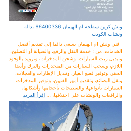
ونش كرين سطحة ام الهيمان 66400336 بدالة
ونشات الكويت
فني ونش ام الهيمان يسعى دائما إلى تقديم أفضل
الخدمات، من : خدمة النقل والرفع، والصيانة أو التصليح،
وتبديل زيت السيارات، وشحن المدخرات، وتزويد بالوقود
اللازم، وسحب السيارات من المنحدرات والبرك وأيضا
الحفر، وتوفير قطع الغيار، وتبديل الإطارات والعجلات،
ونقل البضائع، وتقديم أمهر الفنيين، وتوفير المدخرات
السيارات بأنواعها، والسطحات بأحجامها وأشكالها،
والرافعات والونشات على اختلافها، ...
اقرأ المزيد