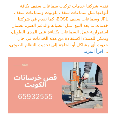
تقدم شركتنا خدمات تركيب سماعات سقف بكافة
أنواعها مثل سماعات سقف بلوتوث وسماعات سقف
JPL وسماعات سقف BOSE، كما نقدم في شركتنا
خدمات ما بعد البيع، مثل الصيانة والدعم الفني، لضمان
استمرارية عمل السماعات بكفاءة على المدى الطويل،
ويمكن للعملاء الاستفادة من هذه الخدمات في حال
حدوث أي مشاكل أو الحاجة إلى تحديث النظام الصوتي،
...
اقرأ المزيد