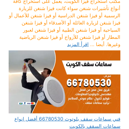
مكتب استخراج فيزا الكويت، يعمل على استخراج كافة
أنواع تأشيرات شنغن سواء كانت فيزا شنغن للزيارة
الرسمية أو فيزا شنغن الدراسية أو فيزا شنغن للأعمال أو
فيزا شنغن لزيارة العائلة أو الأصدقاء أو فيزا شنغن
السياحية أو فيزا شنغن الطبية أو فيزا شنغن لعبور
المطار أو فيزا شنغن للأزواج أو فيزا شنغن الرياضية
وغيرها. أيضا ...
اقرأ المزيد
فني سماعات سقف بلوتوث 66780530 أفضل انواع
سماعات السقف بالكويت