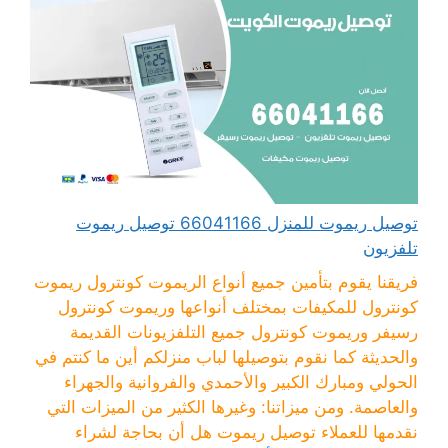
توصيل ريموت للمنزل 66041166 توصيل ريموت
تلفزيون
فريقنا يقوم بتأمين جميع أنواع الريموت كونترول ريموت
كونترول للمكيفات بمختلف أنواعها وريموت كونترول
رسيفر وريموت كونترول جميع التلفزيونات القديمة
والحديثة كما نقوم بتوصيلها لباب منزلكم أين ما كنتم في
الحولي ومبارك الكبير والأحمدي والفروانية والجهراء
والعاصمة. ومن ميزاتنا: وغيرها الكثير من الميزات التي
نقدمها للعملاء توصيل ريموت هل أن بحاجة لشراء