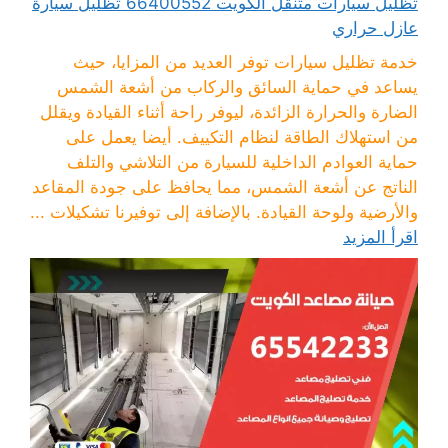
تظليل سيارات متنقل الكويت 66400552 تظليل سيارة
عازل حراري
خدمة تظليل سيارات توفر العديد من المزايا، حيث
يساعد في حماية السائق والركاب من أشعة الشمس
الضارة والحرارة الزائدة، ليوفر راحة أثناء القيادة ويقلل
من استهلاك الطاقة لنظام التكييف. أيضا يعمل على
حماية العوادم الداخلية للسيارة من التلاشي والتلف
الناتج عن أشعة الشمس، مما يحافظ على جودة المقاعد
والأرضية ولوحة القيادة. بالإضافة إلى توفيرنا تشكيلات ...
اقرأ المزيد