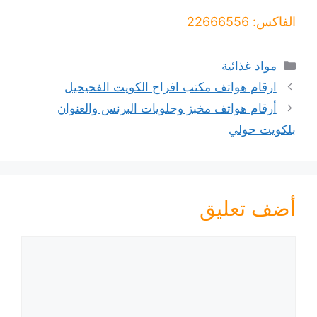
الفاكس: 22666556
التصنيفات
مواد غذائية
ارقام هواتف مكتب افراح الكويت الفحيحيل
أرقام هواتف مخبز وحلويات البرنس والعنوان
بلكويت حولي
أضف تعليق
تعليق