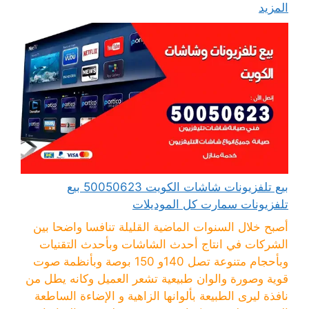
المزيد
بيع تلفزيونات شاشات الكويت 50050623 بيع
تلفزيونات سمارت كل الموديلات
أصبح خلال السنوات الماضية القليلة تنافسا واضحا بين
الشركات في انتاج أحدث الشاشات وبأحدث التقنيات
وبأحجام متنوعة تصل 140و 150 بوصة وبأنظمة صوت
قوية وصورة والوان طبيعية تشعر العميل وكانه يطل من
نافذة ليرى الطبيعة بألوانها الزاهية و الإضاءة الساطعة