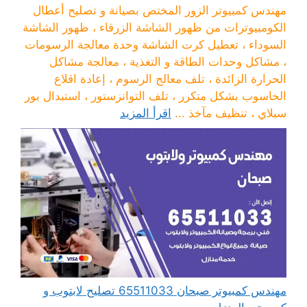
مهندس كمبيوتر الزور المختص بصيانة و تصليح أعطال
الكومبيوترات من ظهور الشاشة الزرقاء ، ظهور الشاشة
السوداء ، تعطيل كرت الشاشة وحدة معالجة الرسومات
، مشاكل وحدات الطاقة و التغذية ، معالجة مشاكل
الحرارة الزائدة ، تلف معالج الرسوم ، إعادة اقلاع
الحاسوب بشكل متكرر ، تلف التوانزستور ، استبدال بور
سبلاي ، تنظيف مآخذ ...
اقرأ المزيد
مهندس كمبيوتر صبحان 65511033 تصليح لابتوب و