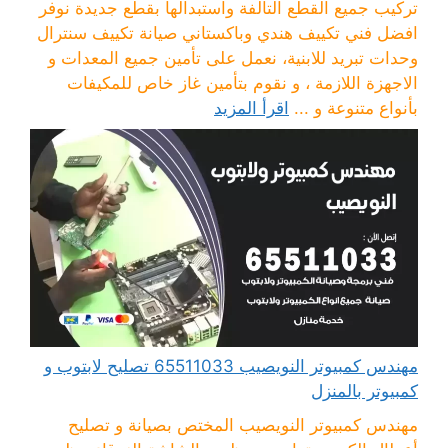
تركيب جميع القطع التالفة واستبدالها بقطع جديدة نوفر
افضل فني تكييف هندي وباكستاني صيانة تكييف سنترال
وحدات تبريد للابنية، نعمل على تأمين جميع المعدات و
الاجهزة اللازمة ، و نقوم بتأمين غاز خاص للمكيفات
بأنواع متنوعة و ...
اقرأ المزيد
مهندس كمبيوتر النويصيب 65511033 تصليح لابتوب و
كمبيوتر بالمنزل
مهندس كمبيوتر النويصيب المختص بصيانة و تصليح