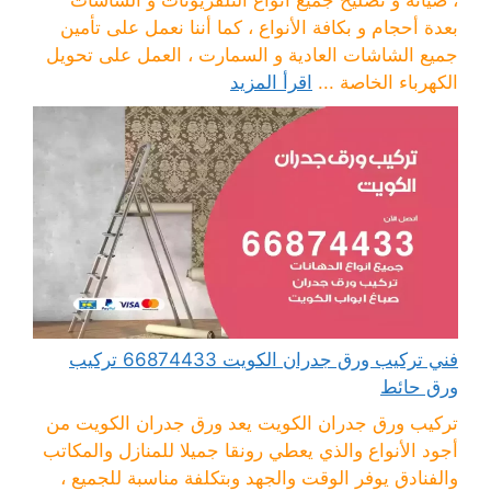
، صيانة و تصليح جميع أنواع التلفزيونات و الشاشات
بعدة أحجام و بكافة الأنواع ، كما أننا نعمل على تأمين
جميع الشاشات العادية و السمارت ، العمل على تحويل
الكهرباء الخاصة ...
اقرأ المزيد
فني تركيب ورق جدران الكويت 66874433 تركيب
ورق حائط
تركيب ورق جدران الكويت يعد ورق جدران الكويت من
أجود الأنواع والذي يعطي رونقا جميلا للمنازل والمكاتب
والفنادق يوفر الوقت والجهد وبتكلفة مناسبة للجميع ،