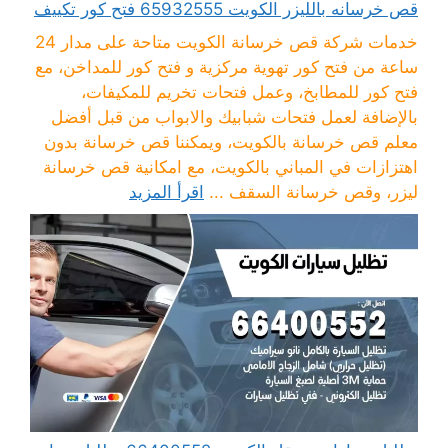
قص خرسانه بالليزر الكويت 65932555 فتح كور تكييف
خدمات شركة قص خرسانة الكويت متاحة على مدار 24
ساعة من فتح كور تهوية مركزية و فتح كور للمداخن، مع
فتح كور للمطابخ، وعمل فتحات تخريم للمكيفات،
بالإضافة لعمل فتحات شبابيك والابواب من قبل أفضل
معلم قص خرسانة بالكويت، ويمكننا قص خرسانة بدون
اهتزازات في المباني بالكويت، مع امكانية قص خرسانة
ليزر، وقص خرسانة السقف ...
اقرأ المزيد