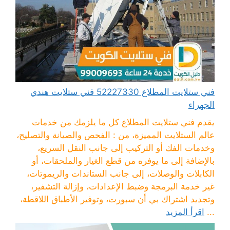
فني ستلايت المطلاع 52227330 فني ستلايت هندي
الجهراء
يقدم فني ستلايت المطلاع كل ما يلزمك من خدمات
عالم الستلايت المميزة، من : الفحص والصيانة والتصليح،
وخدمات الفك أو التركيب إلى جانب النقل السريع،
بالإضافة إلى ما يوفره من قطع الغيار والملحقات، أو
الكابلات والوصلات، إلى جانب الستاندات والريموتات،
غير خدمة البرمجة وضبط الإعدادات، وإزالة التشفير،
وتجديد اشتراك بي أن سبورت، وتوفير الأطباق اللاقطة،
...
اقرأ المزيد