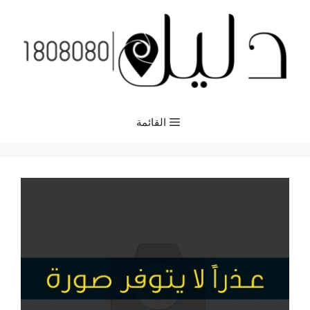
نتقل
لى
لمحتوى
القائمة