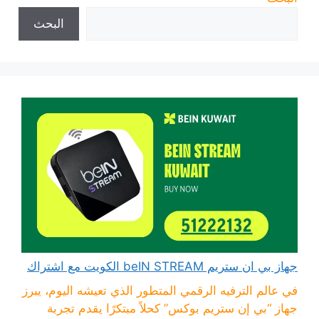
البحث
جهاز بي ان ستريم beIN STREAM الكويت مع اشتراك
في عالم الترفيه الرقمي المتطور الذي تعيشه اليوم، يبرز
جهاز “بي إن ستريم بوكس” كحلاً مبتكرًا يقدم تجربة