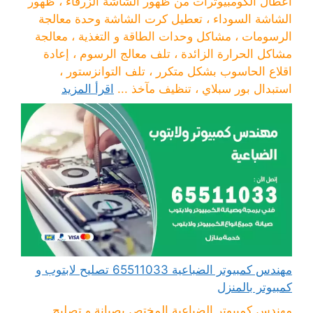
أعطال الكومبيوترات من ظهور الشاشة الزرقاء ، ظهور
الشاشة السوداء ، تعطيل كرت الشاشة وحدة معالجة
الرسومات ، مشاكل وحدات الطاقة و التغذية ، معالجة
مشاكل الحرارة الزائدة ، تلف معالج الرسوم ، إعادة
اقلاع الحاسوب بشكل متكرر ، تلف التوانزستور ،
استبدال بور سبلاي ، تنظيف مآخذ ...
اقرأ المزيد
مهندس كمبيوتر الضباعية 65511033 تصليح لابتوب و
كمبيوتر بالمنزل
مهندس كمبيوتر الضباعية المختص بصيانة و تصليح