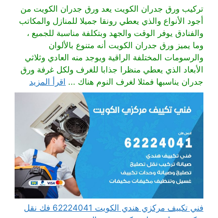
تركيب ورق جدران الكويت يعد ورق جدران الكويت من
أجود الأنواع والذي يعطي رونقا جميلا للمنازل والمكاتب
والفنادق يوفر الوقت والجهد وبتكلفة مناسبة للجميع ،
وما يميز ورق جدران الكويت أنه متنوع بالألوان
والرسومات المختلفة الراقية ويوجد منه العادي وثلاثي
الأبعاد الذي يعطي منظرا جذابا للغرف ولكل غرفة ورق
جدران يناسبها فمثلا لغرف النوم هناك ...
اقرأ المزيد
فني تكييف مركزي هندي الكويت 62224041 فك نقل