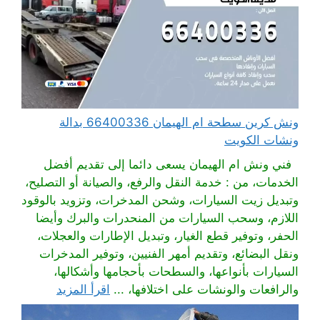
ونش كرين سطحة ام الهيمان 66400336 بدالة
ونشات الكويت
فني ونش ام الهيمان يسعى دائما إلى تقديم أفضل
الخدمات، من : خدمة النقل والرفع، والصيانة أو التصليح،
وتبديل زيت السيارات، وشحن المدخرات، وتزويد بالوقود
اللازم، وسحب السيارات من المنحدرات والبرك وأيضا
الحفر، وتوفير قطع الغيار، وتبديل الإطارات والعجلات،
ونقل البضائع، وتقديم أمهر الفنيين، وتوفير المدخرات
السيارات بأنواعها، والسطحات بأحجامها وأشكالها،
والرافعات والونشات على اختلافها، ...
اقرأ المزيد