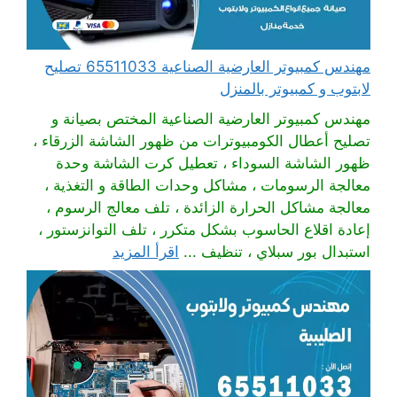
مهندس كمبيوتر العارضية الصناعية 65511033 تصليح
لابتوب و كمبيوتر بالمنزل
مهندس كمبيوتر العارضية الصناعية المختص بصيانة و
تصليح أعطال الكومبيوترات من ظهور الشاشة الزرقاء ،
ظهور الشاشة السوداء ، تعطيل كرت الشاشة وحدة
معالجة الرسومات ، مشاكل وحدات الطاقة و التغذية ،
معالجة مشاكل الحرارة الزائدة ، تلف معالج الرسوم ،
إعادة اقلاع الحاسوب بشكل متكرر ، تلف التوانزستور ،
استبدال بور سبلاي ، تنظيف ...
اقرأ المزيد