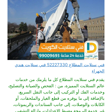
فني ستلايت المطلاع 52227330 فني ستلايت هندي
الجهراء
يقدم فني ستلايت المطلاع كل ما يلزمك من خدمات
عالم الستلايت المميزة، من : الفحص والصيانة والتصليح،
وخدمات الفك أو التركيب إلى جانب النقل السريع،
بالإضافة إلى ما يوفره من قطع الغيار والملحقات، أو
الكابلات والوصلات، إلى جانب الستاندات والريموتات،
غير خدمة البرمجة وضبط الإعدادات، وإزالة التشفير،