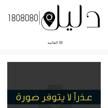
نتقل
لى
لمحتوى
القائمة