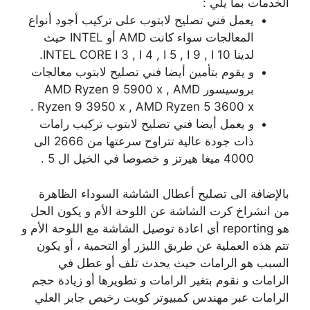
الخدمات بما يلي :
يعمل فني تصليح لابتوب على تركيب أجود أنواع
المعالجات سواء كانت AMD أو INTEL حيث
لدينا INTEL CORE I 3 , I 4 , I 5 , I 9 , I 10.
و يقوم بتأمين أيضا فني تصليح لابتوب معالجات
بروسيسور AMD Ryzen 9 5900 x , AMD
Ryzen 9 3950 x , AMD Ryzen 5 3600 x .
و يعمل أيضا فني تصليح لابتوب تركيب رامات
ذات جودة عالية تتراوح سرعتها من 2666 الى
4000 ميغا هيرتز و خصوصا في الخيل ال 5 .
بالإضافة الى تصليح أعطال الشاشة السوداء الظاهرة
من انشراخ كرت الشاشة عن اللوحة الأم و يكون الحل
هو reporting أي اعادة توصيل الشاشة مع اللوحة الأم و
تتم هذه العملية عن طريق الليزر أو التحمية ، أو يكون
السبب هو الرامات حيث يحدث تلف أو عطل في
الرامات و نقوم بتغير الرامات و تطويرها أو زيادة حجم
الرامات عبر مهندس كمبيوتر كويت رخيص جابر العلي