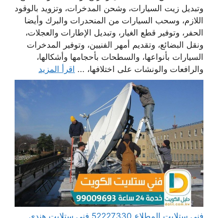
وتبديل زيت السيارات، وشحن المدخرات، وتزويد بالوقود
اللازم، وسحب السيارات من المنحدرات والبرك وأيضا
الحفر، وتوفير قطع الغيار، وتبديل الإطارات والعجلات،
ونقل البضائع، وتقديم أمهر الفنيين، وتوفير المدخرات
السيارات بأنواعها، والسطحات بأحجامها وأشكالها،
والرافعات والونشات على اختلافها، ...
اقرأ المزيد
فني ستلايت المطلاع 52227330 فني ستلايت هندي