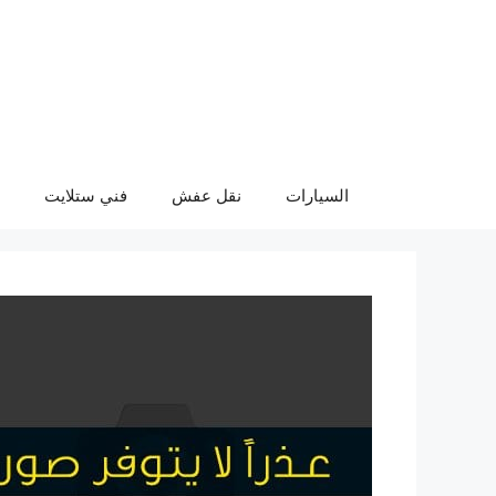
نتقل
لى
لمحتوى
السيارات
نقل عفش
فني ستلايت