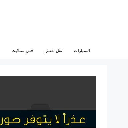
نتقل
لى
لمحتوى
السيارات
نقل عفش
فني ستلايت