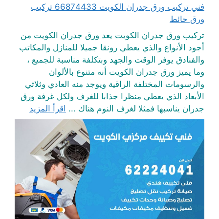
فني تركيب ورق جدران الكويت 66874433 تركيب
ورق حائط
تركيب ورق جدران الكويت يعد ورق جدران الكويت من
أجود الأنواع والذي يعطي رونقا جميلا للمنازل والمكاتب
والفنادق يوفر الوقت والجهد وبتكلفة مناسبة للجميع ،
وما يميز ورق جدران الكويت أنه متنوع بالألوان
والرسومات المختلفة الراقية ويوجد منه العادي وثلاثي
الأبعاد الذي يعطي منظرا جذابا للغرف ولكل غرفة ورق
جدران يناسبها فمثلا لغرف النوم هناك ...
اقرأ المزيد