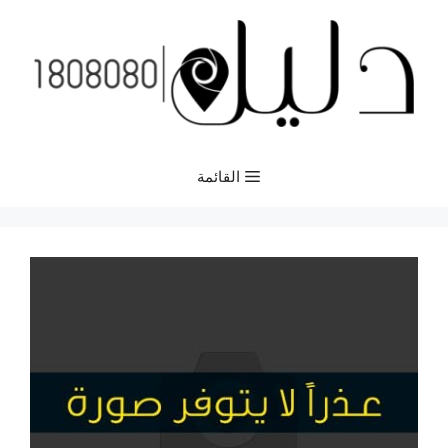
نتقل
لى
لمحتوى
القائمة