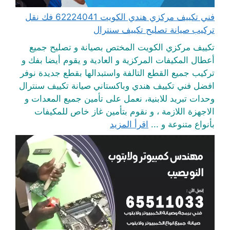
فني تكييف مركزي هندي الكويت 62224041 فك نقل
تركيب صيانة تصليح تكييف سنترال
تكييف مركزي الكويت المختص بصيانة و تصليح جميع
أعطال المكيفات المركزية و العادية و يقوم أيضا بفك و
تركيب جميع القطع التالفة واستبدالها بقطع جديدة نوفر
افضل فني تكييف هندي وباكستاني صيانة تكييف سنترال
وحدات تبريد للابنية، نعمل على تأمين جميع المعدات و
الاجهزة اللازمة ، و نقوم بتأمين غاز خاص للمكيفات
بأنواع متنوعة و ...
اقرأ المزيد