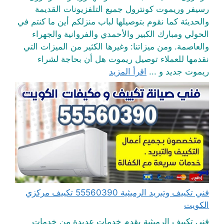
رسيفر وريموت كونترول جميع التلفزيونات القديمة
والحديثة كما نقوم بتوصيلها لباب منزلكم أين ما كنتم في
الحولي ومبارك الكبير والأحمدي والفروانية والجهراء
والعاصمة. ومن ميزاتنا: وغيرها الكثير من الميزات التي
نقدمها للعملاء توصيل ريموت هل أن بحاجة لشراء
ريموت جديد و ...
اقرأ المزيد
فني تكييف وتبريد الرميثية 55560390 تكييف مركزي
الكويت
فني تكييف الرميثية يقدم خدمات عديدة من خدمات