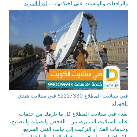
والرافعات والونشات على اختلافها، ...
اقرأ المزيد
فني ستلايت المطلاع 52227330 فني ستلايت هندي
الجهراء
يقدم فني ستلايت المطلاع كل ما يلزمك من خدمات
عالم الستلايت المميزة، من : الفحص والصيانة والتصليح،
وخدمات الفك أو التركيب إلى جانب النقل السريع،
بالإضافة إلى ما يوفره من قطع الغيار والملحقات، أو