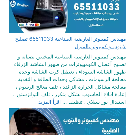
مهندس كمبيوتر العارضية الصناعية 65511033 تصليح
لابتوب و كمبيوتر بالمنزل
مهندس كمبيوتر العارضية الصناعية المختص بصيانة و
تصليح أعطال الكومبيوترات من ظهور الشاشة الزرقاء ،
ظهور الشاشة السوداء ، تعطيل كرت الشاشة وحدة
معالجة الرسومات ، مشاكل وحدات الطاقة و التغذية ،
معالجة مشاكل الحرارة الزائدة ، تلف معالج الرسوم ،
إعادة اقلاع الحاسوب بشكل متكرر ، تلف التوانزستور ،
استبدال بور سبلاي ، تنظيف ...
اقرأ المزيد