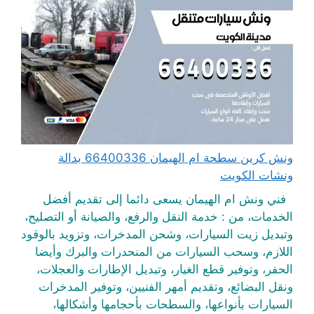
ونش كرين سطحة ام الهيمان 66400336 بدالة
ونشات الكويت
فني ونش ام الهيمان يسعى دائما إلى تقديم أفضل
الخدمات، من : خدمة النقل والرفع، والصيانة أو التصليح،
وتبديل زيت السيارات، وشحن المدخرات، وتزويد بالوقود
اللازم، وسحب السيارات من المنحدرات والبرك وأيضا
الحفر، وتوفير قطع الغيار، وتبديل الإطارات والعجلات،
ونقل البضائع، وتقديم أمهر الفنيين، وتوفير المدخرات
السيارات بأنواعها، والسطحات بأحجامها وأشكالها،