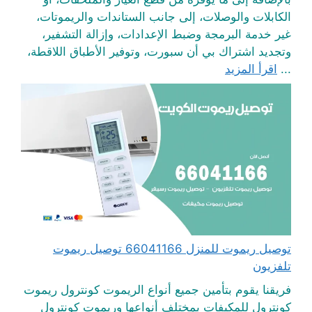
الكابلات والوصلات، إلى جانب الستاندات والريموتات،
غير خدمة البرمجة وضبط الإعدادات، وإزالة التشفير،
وتجديد اشتراك بي أن سبورت، وتوفير الأطباق اللاقطة،
...
اقرأ المزيد
توصيل ريموت للمنزل 66041166 توصيل ريموت
تلفزيون
فريقنا يقوم بتأمين جميع أنواع الريموت كونترول ريموت
كونترول للمكيفات بمختلف أنواعها وريموت كونترول