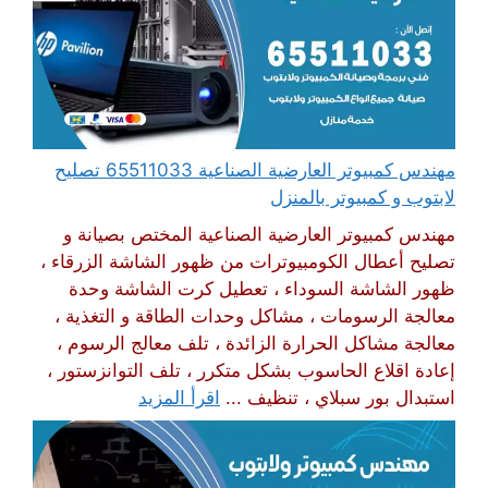
مهندس كمبيوتر العارضية الصناعية 65511033 تصليح
لابتوب و كمبيوتر بالمنزل
مهندس كمبيوتر العارضية الصناعية المختص بصيانة و
تصليح أعطال الكومبيوترات من ظهور الشاشة الزرقاء ،
ظهور الشاشة السوداء ، تعطيل كرت الشاشة وحدة
معالجة الرسومات ، مشاكل وحدات الطاقة و التغذية ،
معالجة مشاكل الحرارة الزائدة ، تلف معالج الرسوم ،
إعادة اقلاع الحاسوب بشكل متكرر ، تلف التوانزستور ،
استبدال بور سبلاي ، تنظيف ...
اقرأ المزيد