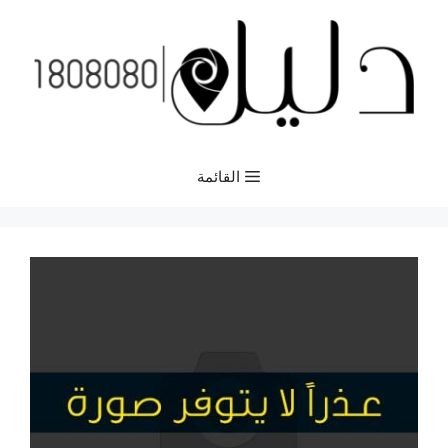
نتقل
لى
لمحتوى
القائمة