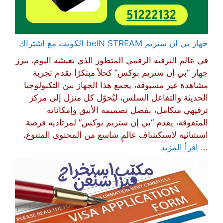
جهاز بي ان ستريم beIN STREAM الكويت مع اشتراك
في عالم الترفيه الرقمي المتطور الذي تعيشه اليوم، يبرز
جهاز “بي إن ستريم بوكس” كحلاً مبتكرًا يقدم تجربة
مشاهدة غير مسبوقة، يجمع هذا الجهاز بين التكنولوجيا
الحديثة والتفاعل السلس، ليُحوّل كل منزل إلى مركز
ترفيهي متكامل، بفضل تصميمه الأنيق وإمكاناته
المتفوقة، يقدم “بي إن ستريم بوكس” لمرتاديه فرصة
استثنائية لاستكشاف عالمٍ شاسع من المحتوى المتنوع،
...
اقرأ المزيد