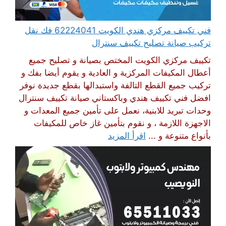
فني تكييف مركزي هندي الكويت 62224041 فك نقل
تركيب صيانة تصليح تكييف سنترال
تكييف مركزي الكويت المختص بصيانة و تصليح جميع
أعطال المكيفات المركزية و العادية و يقوم أيضا بفك و
تركيب جميع القطع التالفة واستبدالها بقطع جديدة نوفر
افضل فني تكييف هندي وباكستاني صيانة تكييف سنترال
وحدات تبريد للابنية، نعمل على تأمين جميع المعدات و
الاجهزة اللازمة ، و نقوم بتأمين غاز خاص للمكيفات
بأنواع متنوعة و ...
اقرأ المزيد