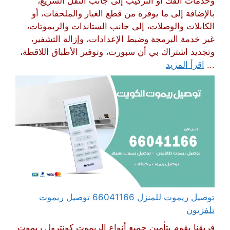
وخدمات الفك أو التركيب إلى جانب النقل السريع،
بالإضافة إلى ما يوفره من قطع الغيار والملحقات، أو
الكابلات والوصلات، إلى جانب الستاندات والريموتات،
غير خدمة البرمجة وضبط الإعدادات، وإزالة التشفير،
وتجديد اشتراك بي أن سبورت، وتوفير الأطباق اللاقطة،
...
اقرأ المزيد
توصيل ريموت للمنزل 66041166 توصيل ريموت
تلفزيون
فريقنا يقوم بتأمين جميع أنواع الريموت كونترول ريموت