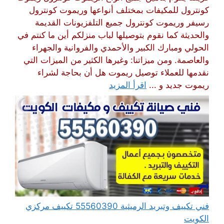
كونترول للمكيفات بمختلف أنواعها وريموت كونترول
رسيفر وريموت كونترول جميع التلفزيونات القديمة
والحديثة كما نقوم بتوصيلها لباب منزلكم أين ما كنتم في
الحولي ومبارك الكبير والأحمدي والفروانية والجهراء
والعاصمة. ومن ميزاتنا: وغيرها الكثير من الميزات التي
نقدمها للعملاء توصيل ريموت هل أن بحاجة لشراء
ريموت جديد و ...
اقرأ المزيد
فني تكييف وتبريد الرميثية 55560390 تكييف مركزي
الكويت