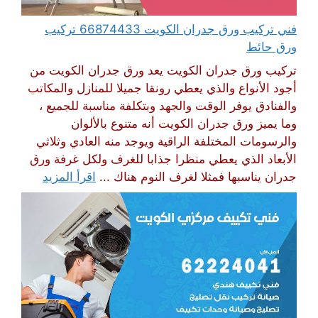
فني تركيب ورق جدران الكويت 66874433 تركيب
ورق حائط
تركيب ورق جدران الكويت يعد ورق جدران الكويت من
أجود الأنواع والذي يعطي رونقا جميلا للمنازل والمكاتب
والفنادق يوفر الوقت والجهد وبتكلفة مناسبة للجميع ،
وما يميز ورق جدران الكويت أنه متنوع بالألوان
والرسومات المختلفة الراقية ويوجد منه العادي وثلاثي
الأبعاد الذي يعطي منظرا جذابا للغرف ولكل غرفة ورق
جدران يناسبها فمثلا لغرف النوم هناك ...
اقرأ المزيد