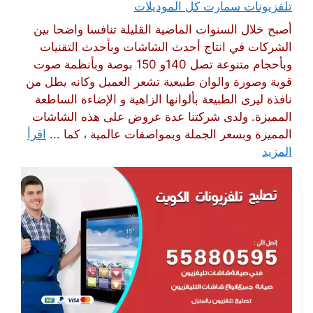
تلفزيونات سمارت كل الموديلات
أصبح خلال السنوات الماضية القليلة تنافسا واضحا بين
الشركات في انتاج أحدث الشاشات وبأحدث التقنيات
وبأحجام متنوعة تصل 140و 150 بوصة وبأنظمة صوت
قوية وصورة والوان طبيعية تشعر العميل وكانه يطل من
نافذة ليرى الطبيعة بألوانها الزاهية و الإضاءة الساطعة
المميزة. ولدى شركتنا عدة عروض على هذه الشاشات
المميزة وبسعر الجملة وبمواصفات عالمية ، كما ...
اقرأ
المزيد