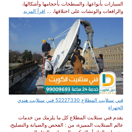
السيارات بأنواعها، والسطحات بأحجامها وأشكالها،
والرافعات والونشات على اختلافها، ...
اقرأ المزيد
فني ستلايت المطلاع 52227330 فني ستلايت هندي
الجهراء
يقدم فني ستلايت المطلاع كل ما يلزمك من خدمات
عالم الستلايت المميزة، من : الفحص والصيانة والتصليح،