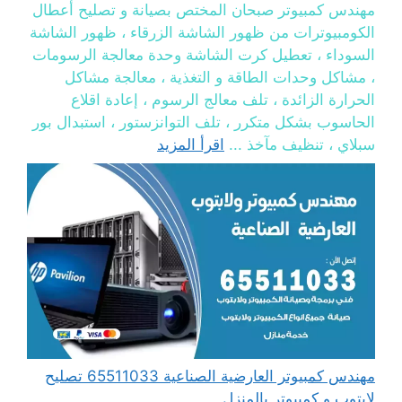
مهندس كمبيوتر صبحان المختص بصيانة و تصليح أعطال
الكومبيوترات من ظهور الشاشة الزرقاء ، ظهور الشاشة
السوداء ، تعطيل كرت الشاشة وحدة معالجة الرسومات
، مشاكل وحدات الطاقة و التغذية ، معالجة مشاكل
الحرارة الزائدة ، تلف معالج الرسوم ، إعادة اقلاع
الحاسوب بشكل متكرر ، تلف التوانزستور ، استبدال بور
سبلاي ، تنظيف مآخذ ...
اقرأ المزيد
مهندس كمبيوتر العارضية الصناعية 65511033 تصليح
لابتوب و كمبيوتر بالمنزل