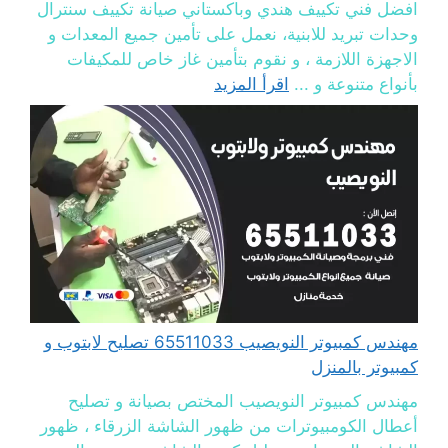
افضل فني تكييف هندي وباكستاني صيانة تكييف سنترال
وحدات تبريد للابنية، نعمل على تأمين جميع المعدات و
الاجهزة اللازمة ، و نقوم بتأمين غاز خاص للمكيفات
بأنواع متنوعة و ...
اقرأ المزيد
مهندس كمبيوتر النويصيب 65511033 تصليح لابتوب و
كمبيوتر بالمنزل
مهندس كمبيوتر النويصيب المختص بصيانة و تصليح
أعطال الكومبيوترات من ظهور الشاشة الزرقاء ، ظهور