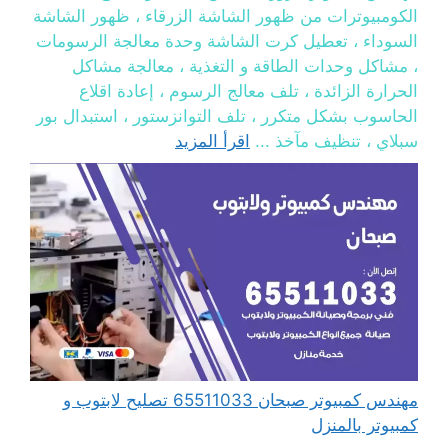
الكومبيوترات من ظهور الشاشة الزرقاء ، ظهور الشاشة
السوداء ، تعطيل كرت الشاشة وحدة معالجة الرسومات
، مشاكل وحدات الطاقة و التغذية ، معالجة مشاكل
الحرارة الزائدة ، تلف معالج الرسوم ، إعادة اقلاع
الحاسوب بشكل متكرر ، تلف التوانزستور ، استبدال بور
سبلاي ، تنظيف مآخذ ...
اقرأ المزيد
مهندس كمبيوتر صبحان 65511033 تصليح لابتوب و
كمبيوتر بالمنزل