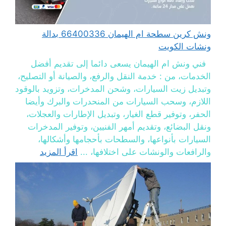
ونش كرين سطحة ام الهيمان 66400336 بدالة
ونشات الكويت
فني ونش ام الهيمان يسعى دائما إلى تقديم أفضل
الخدمات، من : خدمة النقل والرفع، والصيانة أو التصليح،
وتبديل زيت السيارات، وشحن المدخرات، وتزويد بالوقود
اللازم، وسحب السيارات من المنحدرات والبرك وأيضا
الحفر، وتوفير قطع الغيار، وتبديل الإطارات والعجلات،
ونقل البضائع، وتقديم أمهر الفنيين، وتوفير المدخرات
السيارات بأنواعها، والسطحات بأحجامها وأشكالها،
والرافعات والونشات على اختلافها، ...
اقرأ المزيد