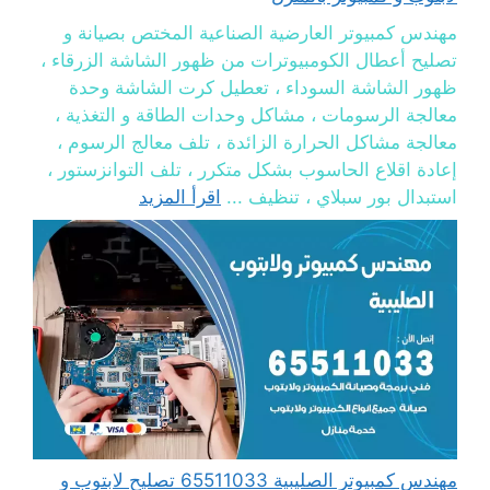
مهندس كمبيوتر العارضية الصناعية المختص بصيانة و
تصليح أعطال الكومبيوترات من ظهور الشاشة الزرقاء ،
ظهور الشاشة السوداء ، تعطيل كرت الشاشة وحدة
معالجة الرسومات ، مشاكل وحدات الطاقة و التغذية ،
معالجة مشاكل الحرارة الزائدة ، تلف معالج الرسوم ،
إعادة اقلاع الحاسوب بشكل متكرر ، تلف التوانزستور ،
استبدال بور سبلاي ، تنظيف ...
اقرأ المزيد
مهندس كمبيوتر الصليبية 65511033 تصليح لابتوب و