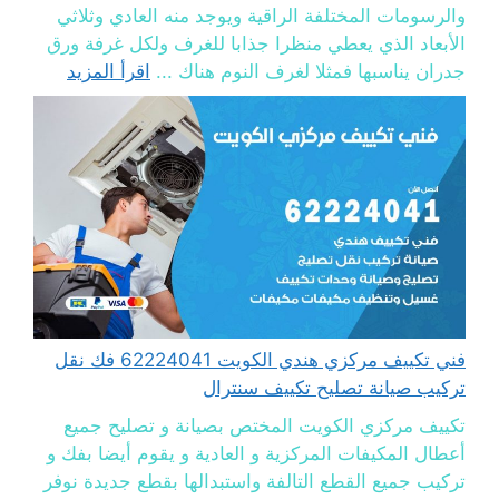
والرسومات المختلفة الراقية ويوجد منه العادي وثلاثي
الأبعاد الذي يعطي منظرا جذابا للغرف ولكل غرفة ورق
جدران يناسبها فمثلا لغرف النوم هناك ...
اقرأ المزيد
فني تكييف مركزي هندي الكويت 62224041 فك نقل
تركيب صيانة تصليح تكييف سنترال
تكييف مركزي الكويت المختص بصيانة و تصليح جميع
أعطال المكيفات المركزية و العادية و يقوم أيضا بفك و
تركيب جميع القطع التالفة واستبدالها بقطع جديدة نوفر