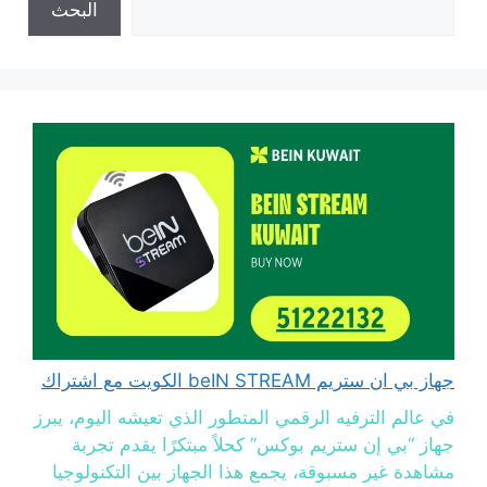
البحث
جهاز بي ان ستريم beIN STREAM الكويت مع اشتراك
في عالم الترفيه الرقمي المتطور الذي تعيشه اليوم، يبرز
جهاز “بي إن ستريم بوكس” كحلاً مبتكرًا يقدم تجربة
مشاهدة غير مسبوقة، يجمع هذا الجهاز بين التكنولوجيا