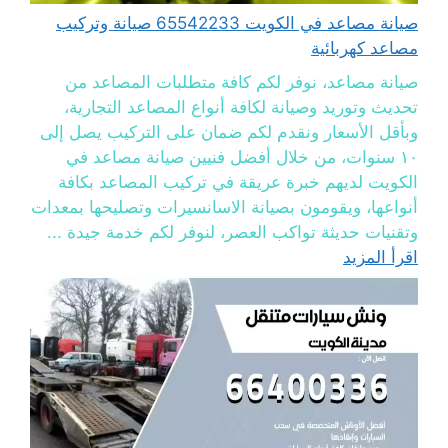
صيانة مصاعد في الكويت 65542233 صيانة وتركيب
مصاعد كهربائية
صيانة مصاعد، نوفر لكم كافة متطلبات المصاعد من
تحديث وتوريد وصيانة لكافة أنواع المصاعد التجارية،
وبأقل الأسعار ونقدم لكم ضمان على التركيب يصل إلى
١٠ سنوات، من خلال أفضل فنيين صيانة مصاعد في
الكويت لديهم خبرة عريقة في تركيب المصاعد بكافة
أنواعها، ويقومون بصيانة الاسانسيرات وتصليحها بمعدات
وتقنيات حديثة تواكب العصر، لنوفر لكم خدمة جيدة ...
اقرأ المزيد