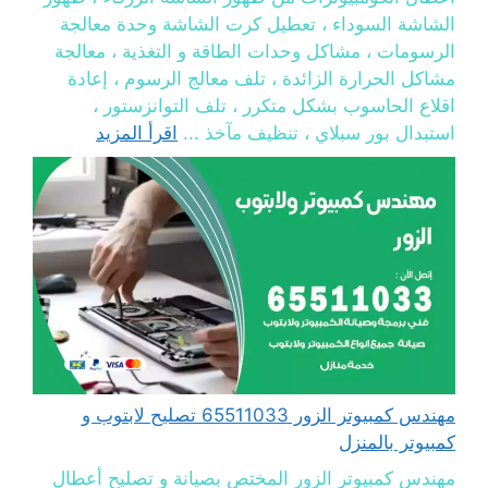
الشاشة السوداء ، تعطيل كرت الشاشة وحدة معالجة
الرسومات ، مشاكل وحدات الطاقة و التغذية ، معالجة
مشاكل الحرارة الزائدة ، تلف معالج الرسوم ، إعادة
اقلاع الحاسوب بشكل متكرر ، تلف التوانزستور ،
استبدال بور سبلاي ، تنظيف مآخذ ...
اقرأ المزيد
مهندس كمبيوتر الزور 65511033 تصليح لابتوب و
كمبيوتر بالمنزل
مهندس كمبيوتر الزور المختص بصيانة و تصليح أعطال