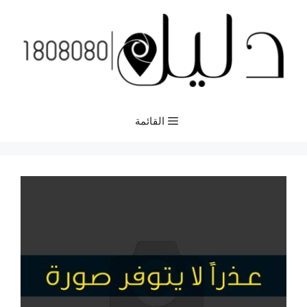
نتقل
لى
لمحتوى
القائمة