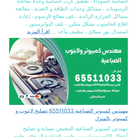
الشاشة السوداء ، تعطيل كرت الشاشة وحدة معالجة
الرسومات ، مشاكل وحدات الطاقة و التغذية ، معالجة
مشاكل الحرارة الزائدة ، تلف معالج الرسوم ، إعادة
اقلاع الحاسوب بشكل متكرر ، تلف التوانزستور ،
استبدال بور سبلاي ، تنظيف مآخذ ...
اقرأ المزيد
مهندس كمبيوتر الضباعية 65511033 تصليح لابتوب و
كمبيوتر بالمنزل
مهندس كمبيوتر الضباعية المختص بصيانة و تصليح
أعطال الكومبيوترات من ظهور الشاشة الزرقاء ، ظهور