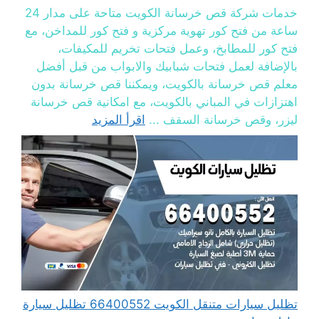
خدمات شركة قص خرسانة الكويت متاحة على مدار 24
ساعة من فتح كور تهوية مركزية و فتح كور للمداخن، مع
فتح كور للمطابخ، وعمل فتحات تخريم للمكيفات،
بالإضافة لعمل فتحات شبابيك والابواب من قبل أفضل
معلم قص خرسانة بالكويت، ويمكننا قص خرسانة بدون
اهتزازات في المباني بالكويت، مع امكانية قص خرسانة
ليزر، وقص خرسانة السقف ...
اقرأ المزيد
تظليل سيارات متنقل الكويت 66400552 تظليل سيارة