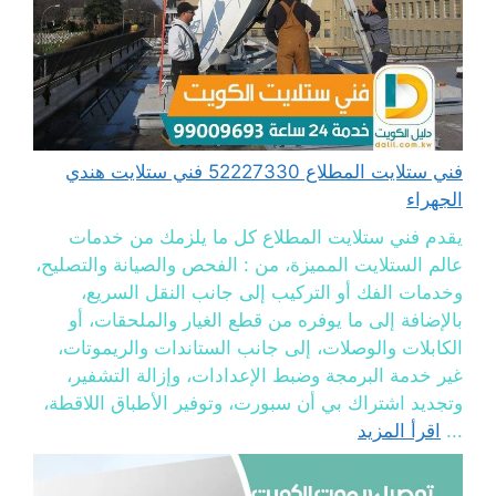
فني ستلايت المطلاع 52227330 فني ستلايت هندي
الجهراء
يقدم فني ستلايت المطلاع كل ما يلزمك من خدمات
عالم الستلايت المميزة، من : الفحص والصيانة والتصليح،
وخدمات الفك أو التركيب إلى جانب النقل السريع،
بالإضافة إلى ما يوفره من قطع الغيار والملحقات، أو
الكابلات والوصلات، إلى جانب الستاندات والريموتات،
غير خدمة البرمجة وضبط الإعدادات، وإزالة التشفير،
وتجديد اشتراك بي أن سبورت، وتوفير الأطباق اللاقطة،
...
اقرأ المزيد