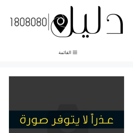
نتقل
لى
لمحتوى
القائمة