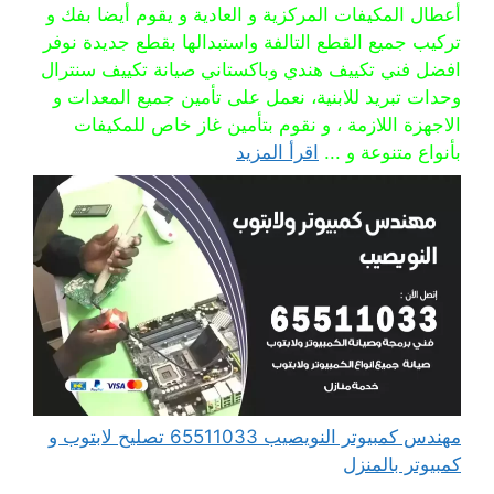
أعطال المكيفات المركزية و العادية و يقوم أيضا بفك و
تركيب جميع القطع التالفة واستبدالها بقطع جديدة نوفر
افضل فني تكييف هندي وباكستاني صيانة تكييف سنترال
وحدات تبريد للابنية، نعمل على تأمين جميع المعدات و
الاجهزة اللازمة ، و نقوم بتأمين غاز خاص للمكيفات
بأنواع متنوعة و ...
اقرأ المزيد
مهندس كمبيوتر النويصيب 65511033 تصليح لابتوب و
كمبيوتر بالمنزل