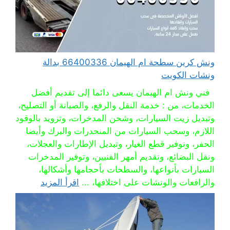
ونش كرين سطحة ام الهيمان 66400336 بدالة
ونشات الكويت
فني ونش ام الهيمان يسعى دائما إلى تقديم أفضل
الخدمات، من : خدمة النقل والرفع، والصيانة أو التصليح،
وتبديل زيت السيارات، وشحن المدخرات، وتزويد بالوقود
اللازم، وسحب السيارات من المنحدرات والبرك وأيضا
الحفر، وتوفير قطع الغيار، وتبديل الإطارات والعجلات،
ونقل البضائع، وتقديم أمهر الفنيين، وتوفير المدخرات
السيارات بأنواعها، والسطحات بأحجامها وأشكالها،
والرافعات والونشات على اختلافها، ...
اقرأ المزيد