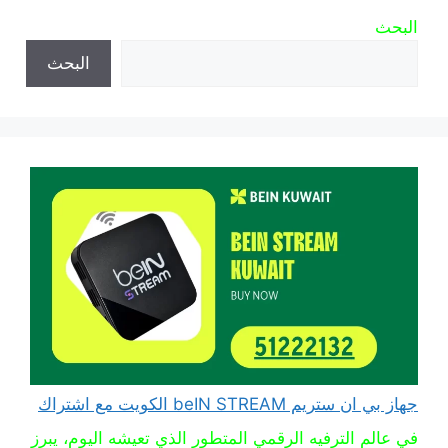
البحث
البحث
جهاز بي ان ستريم beIN STREAM الكويت مع اشتراك
في عالم الترفيه الرقمي المتطور الذي تعيشه اليوم، يبرز