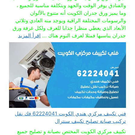
والفنادق يوفر الوقت والجهد وبتكلفة مناسبة للجميع ،
وما يميز ورق جدران الكويت أنه متنوع بالألوان
والرسومات المختلفة الراقية ويوجد منه العادي وثلاثي
الأبعاد الذي يعطي منظرا جذابا للغرف ولكل غرفة ورق
جدران يناسبها فمثلا لغرف النوم هناك ...
اقرأ المزيد
فني تكييف مركزي هندي الكويت 62224041 فك نقل
تركيب صيانة تصليح تكييف سنترال
تكييف مركزي الكويت المختص بصيانة و تصليح جميع