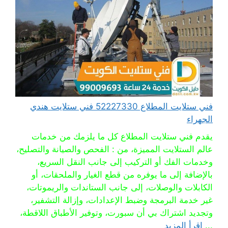
فني ستلايت المطلاع 52227330 فني ستلايت هندي
الجهراء
يقدم فني ستلايت المطلاع كل ما يلزمك من خدمات
عالم الستلايت المميزة، من : الفحص والصيانة والتصليح،
وخدمات الفك أو التركيب إلى جانب النقل السريع،
بالإضافة إلى ما يوفره من قطع الغيار والملحقات، أو
الكابلات والوصلات، إلى جانب الستاندات والريموتات،
غير خدمة البرمجة وضبط الإعدادات، وإزالة التشفير،
وتجديد اشتراك بي أن سبورت، وتوفير الأطباق اللاقطة،
...
اقرأ المزيد