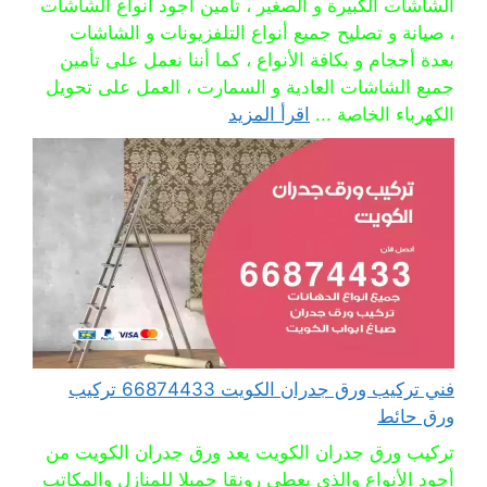
الشاشات الكبيرة و الصغير ، تأمين أجود أنواع الشاشات
، صيانة و تصليح جميع أنواع التلفزيونات و الشاشات
بعدة أحجام و بكافة الأنواع ، كما أننا نعمل على تأمين
جميع الشاشات العادية و السمارت ، العمل على تحويل
الكهرباء الخاصة ...
اقرأ المزيد
فني تركيب ورق جدران الكويت 66874433 تركيب
ورق حائط
تركيب ورق جدران الكويت يعد ورق جدران الكويت من
أجود الأنواع والذي يعطي رونقا جميلا للمنازل والمكاتب