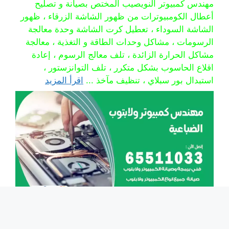
مهندس كمبيوتر النويصيب المختص بصيانة و تصليح
أعطال الكومبيوترات من ظهور الشاشة الزرقاء ، ظهور
الشاشة السوداء ، تعطيل كرت الشاشة وحدة معالجة
الرسومات ، مشاكل وحدات الطاقة و التغذية ، معالجة
مشاكل الحرارة الزائدة ، تلف معالج الرسوم ، إعادة
اقلاع الحاسوب بشكل متكرر ، تلف التوانزستور ،
استبدال بور سبلاي ، تنظيف مآخذ ...
اقرأ المزيد
مهندس كمبيوتر الضباعية 65511033 تصليح لابتوب و
كمبيوتر بالمنزل