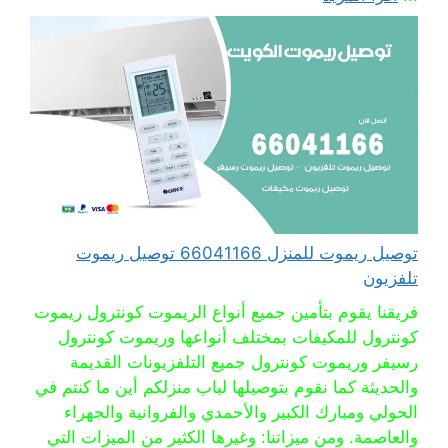
توصيل ريموت للمنزل 66041166 توصيل ريموت
تلفزيون
فريقنا يقوم بتأمين جميع أنواع الريموت كونترول ريموت
كونترول للمكيفات بمختلف أنواعها وريموت كونترول
رسيفر وريموت كونترول جميع التلفزيونات القديمة
والحديثة كما نقوم بتوصيلها لباب منزلكم أين ما كنتم في
الحولي ومبارك الكبير والأحمدي والفروانية والجهراء
والعاصمة. ومن ميزاتنا: وغيرها الكثير من الميزات التي