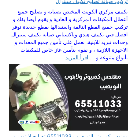
تركيب صيانة تصليح تكييف سنترال
تكييف مركزي الكويت المختص بصيانة و تصليح جميع
أعطال المكيفات المركزية و العادية و يقوم أيضا بفك و
تركيب جميع القطع التالفة واستبدالها بقطع جديدة نوفر
افضل فني تكييف هندي وباكستاني صيانة تكييف سنترال
وحدات تبريد للابنية، نعمل على تأمين جميع المعدات و
الاجهزة اللازمة ، و نقوم بتأمين غاز خاص للمكيفات
بأنواع متنوعة و ...
اقرأ المزيد
مهندس كمبيوتر النويصيب 65511033 تصليح لابتوب و