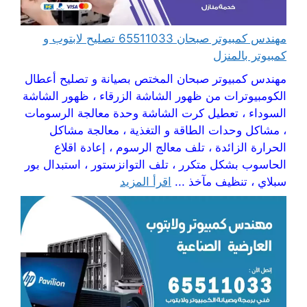
مهندس كمبيوتر صبحان 65511033 تصليح لابتوب و
كمبيوتر بالمنزل
مهندس كمبيوتر صبحان المختص بصيانة و تصليح أعطال
الكومبيوترات من ظهور الشاشة الزرقاء ، ظهور الشاشة
السوداء ، تعطيل كرت الشاشة وحدة معالجة الرسومات
، مشاكل وحدات الطاقة و التغذية ، معالجة مشاكل
الحرارة الزائدة ، تلف معالج الرسوم ، إعادة اقلاع
الحاسوب بشكل متكرر ، تلف التوانزستور ، استبدال بور
سبلاي ، تنظيف مآخذ ...
اقرأ المزيد