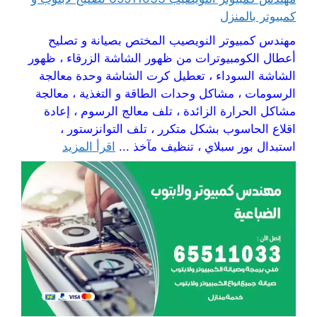
كمبيوتر بالمنزل
مهندس كمبيوتر النويصيب المختص بصيانة و تصليح
أعطال الكومبيوترات من ظهور الشاشة الزرقاء ، ظهور
الشاشة السوداء ، تعطيل كرت الشاشة وحدة معالجة
الرسومات ، مشاكل وحدات الطاقة و التغذية ، معالجة
مشاكل الحرارة الزائدة ، تلف معالج الرسوم ، إعادة
اقلاع الحاسوب بشكل متكرر ، تلف التوانزستور ،
استبدال بور سبلاي ، تنظيف مآخذ ...
اقرأ المزيد