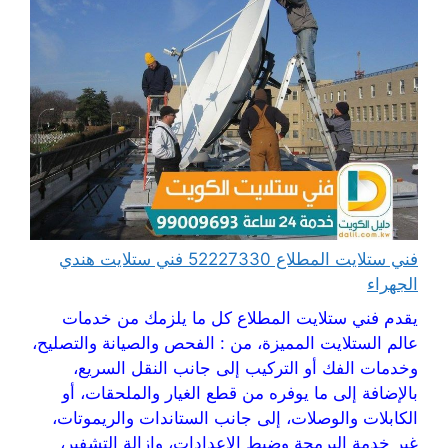
فني ستلايت المطلاع 52227330 فني ستلايت هندي
الجهراء
يقدم فني ستلايت المطلاع كل ما يلزمك من خدمات
عالم الستلايت المميزة، من : الفحص والصيانة والتصليح،
وخدمات الفك أو التركيب إلى جانب النقل السريع،
بالإضافة إلى ما يوفره من قطع الغيار والملحقات، أو
الكابلات والوصلات، إلى جانب الستاندات والريموتات،
غير خدمة البرمجة وضبط الإعدادات، وإزالة التشفير،