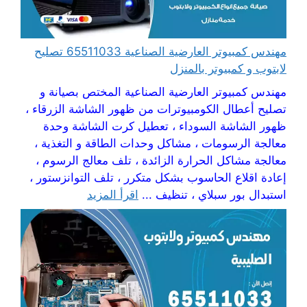
مهندس كمبيوتر العارضية الصناعية 65511033 تصليح
لابتوب و كمبيوتر بالمنزل
مهندس كمبيوتر العارضية الصناعية المختص بصيانة و
تصليح أعطال الكومبيوترات من ظهور الشاشة الزرقاء ،
ظهور الشاشة السوداء ، تعطيل كرت الشاشة وحدة
معالجة الرسومات ، مشاكل وحدات الطاقة و التغذية ،
معالجة مشاكل الحرارة الزائدة ، تلف معالج الرسوم ،
إعادة اقلاع الحاسوب بشكل متكرر ، تلف التوانزستور ،
استبدال بور سبلاي ، تنظيف ...
اقرأ المزيد