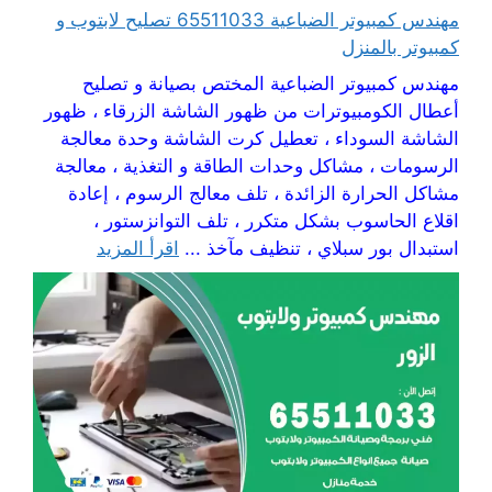
مهندس كمبيوتر الضباعية 65511033 تصليح لابتوب و
كمبيوتر بالمنزل
مهندس كمبيوتر الضباعية المختص بصيانة و تصليح
أعطال الكومبيوترات من ظهور الشاشة الزرقاء ، ظهور
الشاشة السوداء ، تعطيل كرت الشاشة وحدة معالجة
الرسومات ، مشاكل وحدات الطاقة و التغذية ، معالجة
مشاكل الحرارة الزائدة ، تلف معالج الرسوم ، إعادة
اقلاع الحاسوب بشكل متكرر ، تلف التوانزستور ،
استبدال بور سبلاي ، تنظيف مآخذ ...
اقرأ المزيد