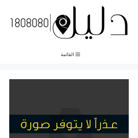
نتقل
لى
لمحتوى
القائمة