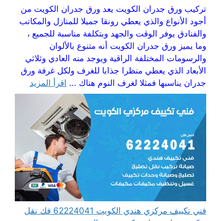
تركيب ورق جدران الكويت يعد ورق جدران الكويت من
أجود الأنواع والذي يعطي رونقا جميلا للمنازل والمكاتب
والفنادق يوفر الوقت والجهد وبتكلفة مناسبة للجميع ،
وما يميز ورق جدران الكويت أنه متنوع بالألوان
والرسومات المختلفة الراقية ويوجد منه العادي وثلاثي
الأبعاد الذي يعطي منظرا جذابا للغرف ولكل غرفة ورق
جدران يناسبها فمثلا لغرف النوم هناك ...
اقرأ المزيد
فني تكييف مركزي هندي الكويت 62224041 فك نقل