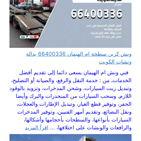
ونش كرين سطحة ام الهيمان 66400336 بدالة
ونشات الكويت
فني ونش ام الهيمان يسعى دائما إلى تقديم أفضل
الخدمات، من : خدمة النقل والرفع، والصيانة أو التصليح،
وتبديل زيت السيارات، وشحن المدخرات، وتزويد بالوقود
اللازم، وسحب السيارات من المنحدرات والبرك وأيضا
الحفر، وتوفير قطع الغيار، وتبديل الإطارات والعجلات،
ونقل البضائع، وتقديم أمهر الفنيين، وتوفير المدخرات
السيارات بأنواعها، والسطحات بأحجامها وأشكالها،
والرافعات والونشات على اختلافها، ...
اقرأ المزيد