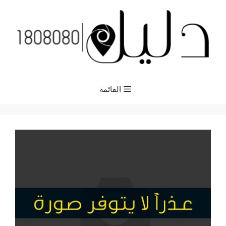
نتقل
لى
لمحتوى
القائمة