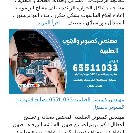
معالجة الرسومات ، مشاكل وحدات الطاقة و التغذية ،
معالجة مشاكل الحرارة الزائدة ، تلف معالج الرسوم ،
إعادة اقلاع الحاسوب بشكل متكرر ، تلف التوانزستور ،
استبدال بور سبلاي ، تنظيف ...
اقرأ المزيد
مهندس كمبيوتر الصليبية 65511033 تصليح لابتوب و
كمبيوتر بالمنزل
مهندس كمبيوتر الصليبية المختص بصيانة و تصليح
أعطال الكومبيوترات من ظهور الشاشة الزرقاء ، ظهور
الشاشة السوداء ، تعطيل كرت الشاشة وحدة معالجة