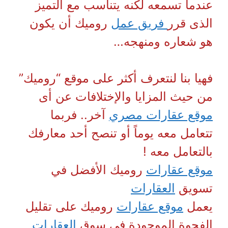
عندما تسمعه لكنه يتناسب مع التميز
الذى قرر
فريق عمل
روميك أن يكون
هو شعاره ومنهجه…
فهيا بنا لنتعرف أكثر على موقع “روميك”
من حيث المزايا والإختلافات عن أى
موقع عقارات مصري
آخر.. فربما
تتعامل معه يوماً أو تنصح أحد معارفك
بالتعامل معه !
موقع عقارات
روميك الأفضل في
تسويق
العقارات
يعمل
موقع عقارات
روميك على تقليل
الفجوة الموجودة فى سوق
العقارات