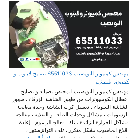
مهندس كمبيوتر النويصيب 65511033 تصليح لابتوب و
كمبيوتر بالمنزل
مهندس كمبيوتر النويصيب المختص بصيانة و تصليح
أعطال الكومبيوترات من ظهور الشاشة الزرقاء ، ظهور
الشاشة السوداء ، تعطيل كرت الشاشة وحدة معالجة
الرسومات ، مشاكل وحدات الطاقة و التغذية ، معالجة
مشاكل الحرارة الزائدة ، تلف معالج الرسوم ، إعادة
اقلاع الحاسوب بشكل متكرر ، تلف التوانزستور ،
استبدال بور سبلاي ، تنظيف مآخذ ...
اقرأ المزيد