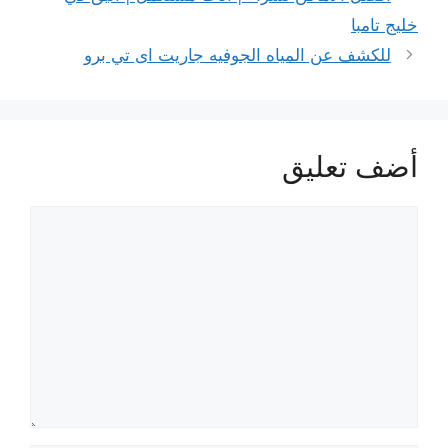
خليج تامبا
للكشف عن المياه الجوفيه جاريت اى تي برو
أضف تعليق
تعليق