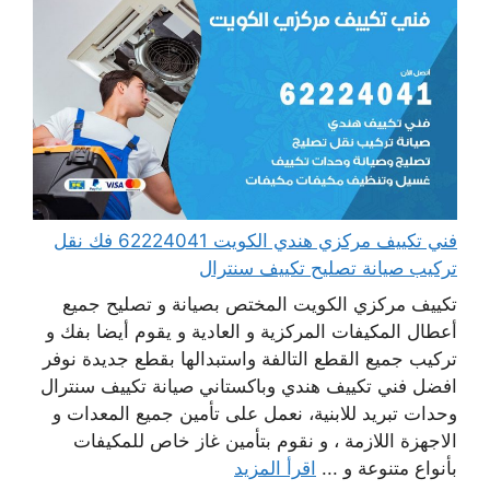
فني تكييف مركزي هندي الكويت 62224041 فك نقل
تركيب صيانة تصليح تكييف سنترال
تكييف مركزي الكويت المختص بصيانة و تصليح جميع
أعطال المكيفات المركزية و العادية و يقوم أيضا بفك و
تركيب جميع القطع التالفة واستبدالها بقطع جديدة نوفر
افضل فني تكييف هندي وباكستاني صيانة تكييف سنترال
وحدات تبريد للابنية، نعمل على تأمين جميع المعدات و
الاجهزة اللازمة ، و نقوم بتأمين غاز خاص للمكيفات
بأنواع متنوعة و ...
اقرأ المزيد