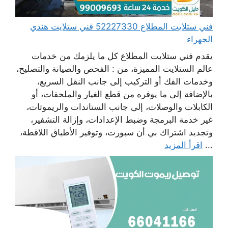
فني ستلايت المطلاع 52227330 فني ستلايت هندي
الجهراء
يقدم فني ستلايت المطلاع كل ما يلزمك من خدمات
عالم الستلايت المميزة، من : الفحص والصيانة والتصليح،
وخدمات الفك أو التركيب إلى جانب النقل السريع،
بالإضافة إلى ما يوفره من قطع الغيار والملحقات، أو
الكابلات والوصلات، إلى جانب الستاندات والريموتات،
غير خدمة البرمجة وضبط الإعدادات، وإزالة التشفير،
وتجديد اشتراك بي أن سبورت، وتوفير الأطباق اللاقطة،
...
اقرأ المزيد