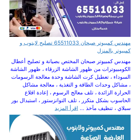
مهندس كمبيوتر صبحان 65511033 تصليح لابتوب و
كمبيوتر بالمنزل
مهندس كمبيوتر صبحان المختص بصيانة و تصليح أعطال
الكومبيوترات من ظهور الشاشة الزرقاء ، ظهور الشاشة
السوداء ، تعطيل كرت الشاشة وحدة معالجة الرسومات
، مشاكل وحدات الطاقة و التغذية ، معالجة مشاكل
الحرارة الزائدة ، تلف معالج الرسوم ، إعادة اقلاع
الحاسوب بشكل متكرر ، تلف التوانزستور ، استبدال بور
سبلاي ، تنظيف مآخذ ...
اقرأ المزيد