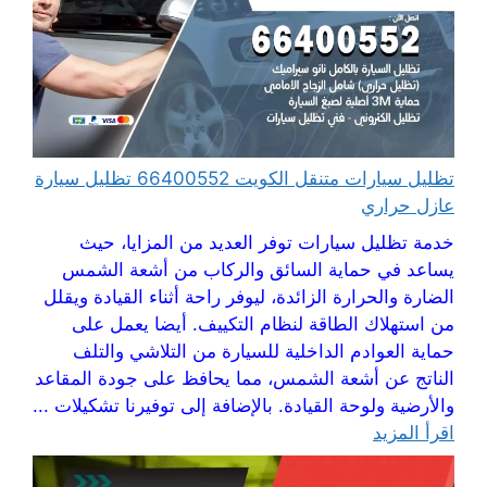
تظليل سيارات متنقل الكويت 66400552 تظليل سيارة
عازل حراري
خدمة تظليل سيارات توفر العديد من المزايا، حيث
يساعد في حماية السائق والركاب من أشعة الشمس
الضارة والحرارة الزائدة، ليوفر راحة أثناء القيادة ويقلل
من استهلاك الطاقة لنظام التكييف. أيضا يعمل على
حماية العوادم الداخلية للسيارة من التلاشي والتلف
الناتج عن أشعة الشمس، مما يحافظ على جودة المقاعد
والأرضية ولوحة القيادة. بالإضافة إلى توفيرنا تشكيلات ...
اقرأ المزيد