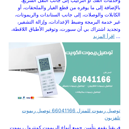
وخدمات الفك أو التركيب إلى جانب النقل السريع،
بالإضافة إلى ما يوفره من قطع الغيار والملحقات، أو
الكابلات والوصلات، إلى جانب الستاندات والريموتات،
غير خدمة البرمجة وضبط الإعدادات، وإزالة التشفير،
وتجديد اشتراك بي أن سبورت، وتوفير الأطباق اللاقطة،
...
اقرأ المزيد
توصيل ريموت للمنزل 66041166 توصيل ريموت
تلفزيون
فريقنا يقوم بتأمين جميع أنواع الريموت كونترول ريموت