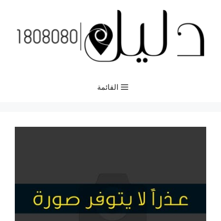
نتقل
لى
لمحتوى
القائمة