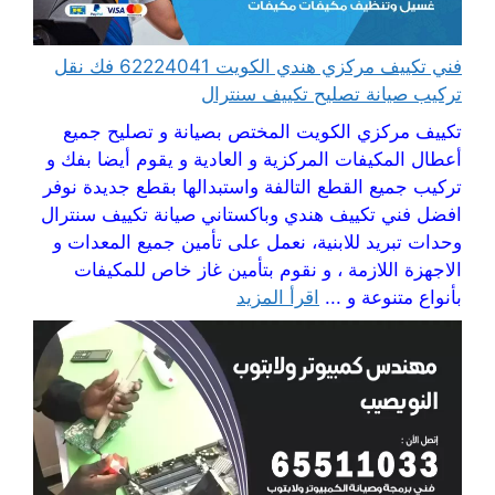
فني تكييف مركزي هندي الكويت 62224041 فك نقل
تركيب صيانة تصليح تكييف سنترال
تكييف مركزي الكويت المختص بصيانة و تصليح جميع
أعطال المكيفات المركزية و العادية و يقوم أيضا بفك و
تركيب جميع القطع التالفة واستبدالها بقطع جديدة نوفر
افضل فني تكييف هندي وباكستاني صيانة تكييف سنترال
وحدات تبريد للابنية، نعمل على تأمين جميع المعدات و
الاجهزة اللازمة ، و نقوم بتأمين غاز خاص للمكيفات
بأنواع متنوعة و ...
اقرأ المزيد