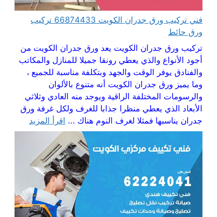
فني تركيب ورق جدران الكويت 66874433 تركيب
ورق حائط
تركيب ورق جدران الكويت يعد ورق جدران الكويت من
أجود الأنواع والذي يعطي رونقا جميلا للمنازل والمكاتب
والفنادق يوفر الوقت والجهد وبتكلفة مناسبة للجميع ،
وما يميز ورق جدران الكويت أنه متنوع بالألوان
والرسومات المختلفة الراقية ويوجد منه العادي وثلاثي
الأبعاد الذي يعطي منظرا جذابا للغرف ولكل غرفة ورق
جدران يناسبها فمثلا لغرف النوم هناك ...
اقرأ المزيد