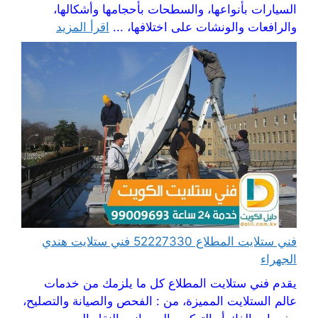
السيارات بأنواعها، والسطحات بأحجامها وأشكالها،
والرافعات والونشات على اختلافها، ...
اقرأ المزيد
فني ستلايت المطلاع 52227330 فني ستلايت هندي
الجهراء
يقدم فني ستلايت المطلاع كل ما يلزمك من خدمات
عالم الستلايت المميزة، من : الفحص والصيانة والتصليح،