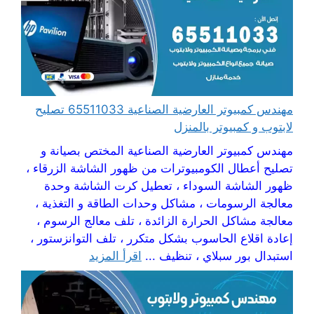
مهندس كمبيوتر العارضية الصناعية 65511033 تصليح
لابتوب و كمبيوتر بالمنزل
مهندس كمبيوتر العارضية الصناعية المختص بصيانة و
تصليح أعطال الكومبيوترات من ظهور الشاشة الزرقاء ،
ظهور الشاشة السوداء ، تعطيل كرت الشاشة وحدة
معالجة الرسومات ، مشاكل وحدات الطاقة و التغذية ،
معالجة مشاكل الحرارة الزائدة ، تلف معالج الرسوم ،
إعادة اقلاع الحاسوب بشكل متكرر ، تلف التوانزستور ،
استبدال بور سبلاي ، تنظيف ...
اقرأ المزيد