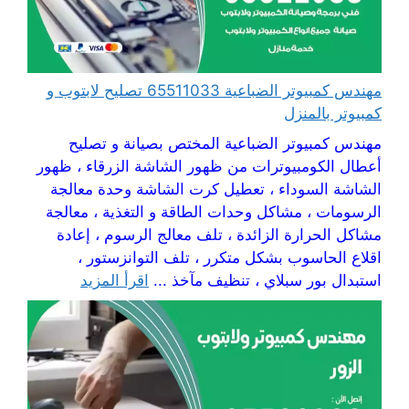
مهندس كمبيوتر الضباعية 65511033 تصليح لابتوب و
كمبيوتر بالمنزل
مهندس كمبيوتر الضباعية المختص بصيانة و تصليح
أعطال الكومبيوترات من ظهور الشاشة الزرقاء ، ظهور
الشاشة السوداء ، تعطيل كرت الشاشة وحدة معالجة
الرسومات ، مشاكل وحدات الطاقة و التغذية ، معالجة
مشاكل الحرارة الزائدة ، تلف معالج الرسوم ، إعادة
اقلاع الحاسوب بشكل متكرر ، تلف التوانزستور ،
استبدال بور سبلاي ، تنظيف مآخذ ...
اقرأ المزيد