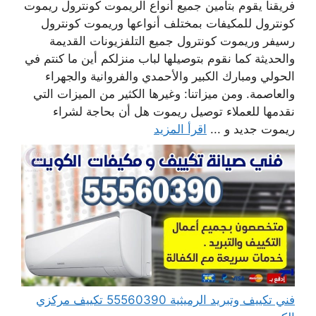
فريقنا يقوم بتأمين جميع أنواع الريموت كونترول ريموت
كونترول للمكيفات بمختلف أنواعها وريموت كونترول
رسيفر وريموت كونترول جميع التلفزيونات القديمة
والحديثة كما نقوم بتوصيلها لباب منزلكم أين ما كنتم في
الحولي ومبارك الكبير والأحمدي والفروانية والجهراء
والعاصمة. ومن ميزاتنا: وغيرها الكثير من الميزات التي
نقدمها للعملاء توصيل ريموت هل أن بحاجة لشراء
ريموت جديد و ...
اقرأ المزيد
فني تكييف وتبريد الرميثية 55560390 تكييف مركزي