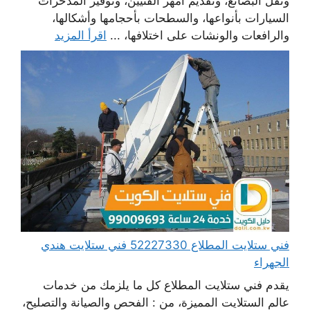
ونقل البضائع، وتقديم أمهر الفنيين، وتوفير المدخرات
السيارات بأنواعها، والسطحات بأحجامها وأشكالها،
والرافعات والونشات على اختلافها، ...
اقرأ المزيد
فني ستلايت المطلاع 52227330 فني ستلايت هندي
الجهراء
يقدم فني ستلايت المطلاع كل ما يلزمك من خدمات
عالم الستلايت المميزة، من : الفحص والصيانة والتصليح،