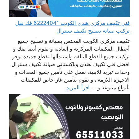
فني تكييف مركزي هندي الكويت 62224041 فك نقل
تركيب صيانة تصليح تكييف سنترال
تكييف مركزي الكويت المختص بصيانة و تصليح جميع
أعطال المكيفات المركزية و العادية و يقوم أيضا بفك و
تركيب جميع القطع التالفة واستبدالها بقطع جديدة نوفر
افضل فني تكييف هندي وباكستاني صيانة تكييف سنترال
وحدات تبريد للابنية، نعمل على تأمين جميع المعدات و
الاجهزة اللازمة ، و نقوم بتأمين غاز خاص للمكيفات
بأنواع متنوعة و ...
اقرأ المزيد