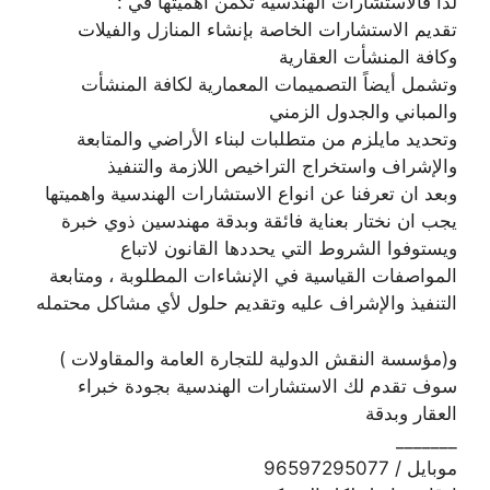
لذا فالاستشارات الهندسيه تكمن أهميتها في :
تقديم الاستشارات الخاصة بإنشاء المنازل والفيلات
وكافة المنشأت العقارية
وتشمل أيضاً التصميمات المعمارية لكافة المنشأت
والمباني والجدول الزمني
وتحديد مايلزم من متطلبات لبناء الأراضي والمتابعة
والإشراف واستخراج التراخيص اللازمة والتنفيذ
وبعد ان تعرفنا عن انواع الاستشارات الهندسية واهميتها
يجب ان نختار بعناية فائقة وبدقة مهندسين ذوي خبرة
ويستوفوا الشروط التي يحددها القانون لاتباع
المواصفات القياسية في الإنشاءات المطلوبة ، ومتابعة
التنفيذ والإشراف عليه وتقديم حلول لأي مشاكل محتمله
و(مؤسسة النقش الدولية للتجارة العامة والمقاولات )
سوف تقدم لك الاستشارات الهندسية بجودة خبراء
العقار وبدقة
_______
موبايل / 96597295077