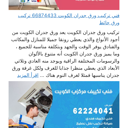
فني تركيب ورق جدران الكويت 66874433 تركيب
ورق حائط
تركيب ورق جدران الكويت يعد ورق جدران الكويت من
أجود الأنواع والذي يعطي رونقا جميلا للمنازل والمكاتب
والفنادق يوفر الوقت والجهد وبتكلفة مناسبة للجميع ،
وما يميز ورق جدران الكويت أنه متنوع بالألوان
والرسومات المختلفة الراقية ويوجد منه العادي وثلاثي
الأبعاد الذي يعطي منظرا جذابا للغرف ولكل غرفة ورق
جدران يناسبها فمثلا لغرف النوم هناك ...
اقرأ المزيد