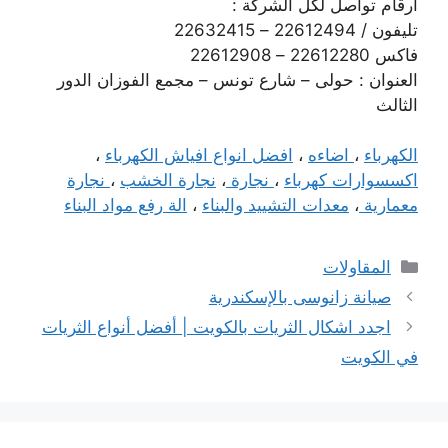
ارقام تواصل لكل الشركة :
تليفون / 22612494 – 22632415
فاكس 22612280 – 22612908
العنوان : حولى – شارع تونس – مجمع الفوزان الدور
الثالث
الكهرباء
،
اضاءه
،
افضل انواع افياش الكهرباء
،
اكسسوارات كهرباء
،
نجارة
،
نجارة الخشب
،
نجارة
معمارية
،
معدات التشييد والبناء
،
الة رفع مواد البناء
التصنيفات
المقاولات
صيانة زانوسى بالإسكندرية
اجدد اشكال الثريات بالكويت | أفضل أنواع الثريات
في الكويت