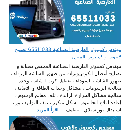
مهندس كمبيوتر العارضية الصناعية 65511033 تصليح
لابتوب و كمبيوتر بالمنزل
مهندس كمبيوتر العارضية الصناعية المختص بصيانة و
تصليح أعطال الكومبيوترات من ظهور الشاشة الزرقاء ،
ظهور الشاشة السوداء ، تعطيل كرت الشاشة وحدة
معالجة الرسومات ، مشاكل وحدات الطاقة و التغذية ،
معالجة مشاكل الحرارة الزائدة ، تلف معالج الرسوم ،
إعادة اقلاع الحاسوب بشكل متكرر ، تلف التوانزستور ،
استبدال بور سبلاي ، تنظيف ...
اقرأ المزيد