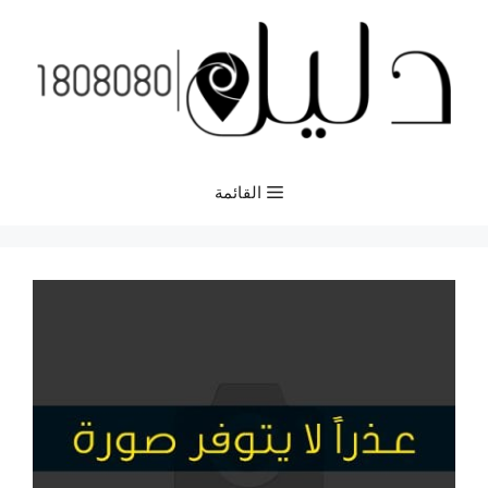
نتقل
لى
لمحتوى
القائمة