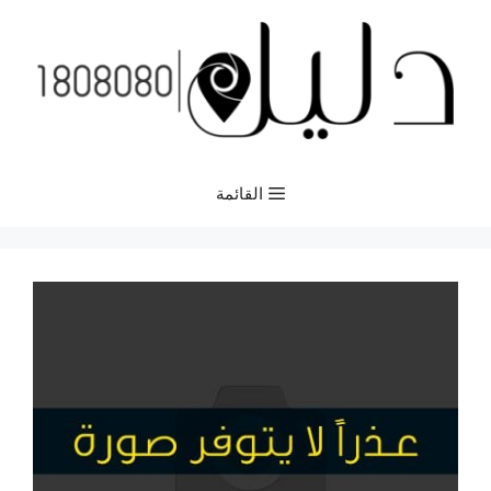
نتقل
لى
لمحتوى
القائمة