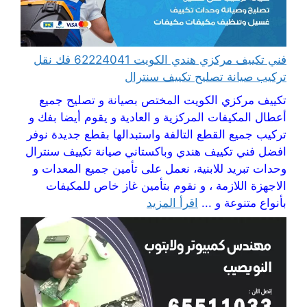
فني تكييف مركزي هندي الكويت 62224041 فك نقل
تركيب صيانة تصليح تكييف سنترال
تكييف مركزي الكويت المختص بصيانة و تصليح جميع
أعطال المكيفات المركزية و العادية و يقوم أيضا بفك و
تركيب جميع القطع التالفة واستبدالها بقطع جديدة نوفر
افضل فني تكييف هندي وباكستاني صيانة تكييف سنترال
وحدات تبريد للابنية، نعمل على تأمين جميع المعدات و
الاجهزة اللازمة ، و نقوم بتأمين غاز خاص للمكيفات
بأنواع متنوعة و ...
اقرأ المزيد