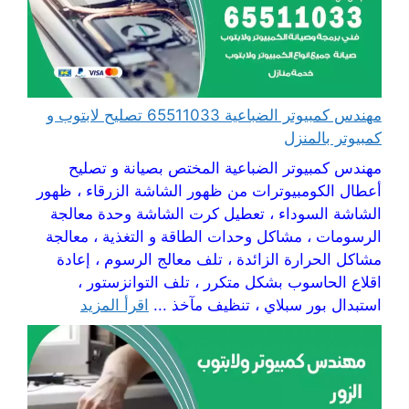
مهندس كمبيوتر الضباعية 65511033 تصليح لابتوب و
كمبيوتر بالمنزل
مهندس كمبيوتر الضباعية المختص بصيانة و تصليح
أعطال الكومبيوترات من ظهور الشاشة الزرقاء ، ظهور
الشاشة السوداء ، تعطيل كرت الشاشة وحدة معالجة
الرسومات ، مشاكل وحدات الطاقة و التغذية ، معالجة
مشاكل الحرارة الزائدة ، تلف معالج الرسوم ، إعادة
اقلاع الحاسوب بشكل متكرر ، تلف التوانزستور ،
استبدال بور سبلاي ، تنظيف مآخذ ...
اقرأ المزيد