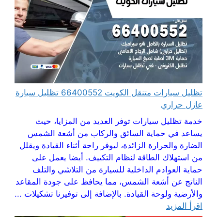
تظليل سيارات متنقل الكويت 66400552 تظليل سيارة
عازل حراري
خدمة تظليل سيارات توفر العديد من المزايا، حيث
يساعد في حماية السائق والركاب من أشعة الشمس
الضارة والحرارة الزائدة، ليوفر راحة أثناء القيادة ويقلل
من استهلاك الطاقة لنظام التكييف. أيضا يعمل على
حماية العوادم الداخلية للسيارة من التلاشي والتلف
الناتج عن أشعة الشمس، مما يحافظ على جودة المقاعد
والأرضية ولوحة القيادة. بالإضافة إلى توفيرنا تشكيلات ...
اقرأ المزيد