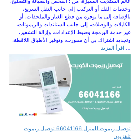
عالم الستلايت المميزة، من : الفحص والصيانة والتصليح،
وخدمات الفك أو التركيب إلى جانب النقل السريع،
بالإضافة إلى ما يوفره من قطع الغيار والملحقات، أو
الكابلات والوصلات، إلى جانب الستاندات والريموتات،
غير خدمة البرمجة وضبط الإعدادات، وإزالة التشفير،
وتجديد اشتراك بي أن سبورت، وتوفير الأطباق اللاقطة،
...
اقرأ المزيد
توصيل ريموت للمنزل 66041166 توصيل ريموت
تلفزيون