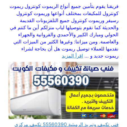
فريقنا يقوم بتأمين جميع أنواع الريموت كونترول ريموت
كونترول للمكيفات بمختلف أنواعها وريموت كونترول
رسيفر وريموت كونترول جميع التلفزيونات القديمة
والحديثة كما نقوم بتوصيلها لباب منزلكم أين ما كنتم في
الحولي ومبارك الكبير والأحمدي والفروانية والجهراء
والعاصمة. ومن ميزاتنا: وغيرها الكثير من الميزات التي
نقدمها للعملاء توصيل ريموت هل أن بحاجة لشراء
ريموت جديد و ...
اقرأ المزيد
فني تكييف وتبريد الرميثية 55560390 تكييف مركزي