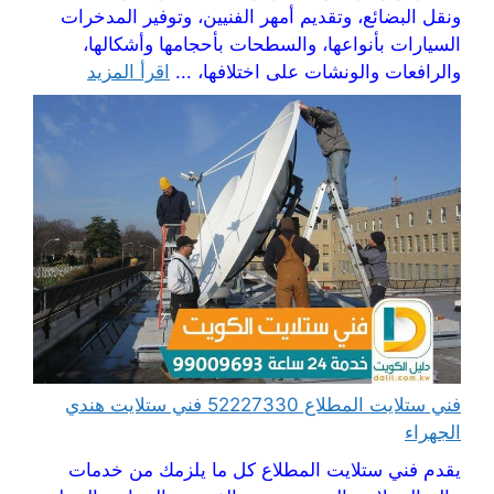
ونقل البضائع، وتقديم أمهر الفنيين، وتوفير المدخرات
السيارات بأنواعها، والسطحات بأحجامها وأشكالها،
والرافعات والونشات على اختلافها، ...
اقرأ المزيد
فني ستلايت المطلاع 52227330 فني ستلايت هندي
الجهراء
يقدم فني ستلايت المطلاع كل ما يلزمك من خدمات