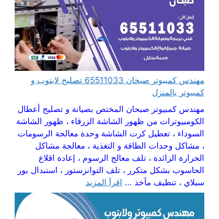
مهندس كمبيوتر صبحان 65511033 تصليح لابتوب و
كمبيوتر بالمنزل
مهندس كمبيوتر صبحان المختص بصيانة و تصليح أعطال
الكومبيوترات من ظهور الشاشة الزرقاء ، ظهور الشاشة
السوداء ، تعطيل كرت الشاشة وحدة معالجة الرسومات
، مشاكل وحدات الطاقة و التغذية ، معالجة مشاكل
الحرارة الزائدة ، تلف معالج الرسوم ، إعادة اقلاع
الحاسوب بشكل متكرر ، تلف التوانزستور ، استبدال بور
سبلاي ، تنظيف مآخذ ...
اقرأ المزيد