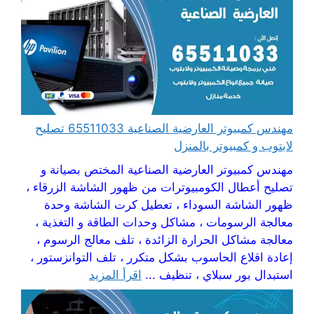
مهندس كمبيوتر العارضية الصناعية 65511033 تصليح
لابتوب و كمبيوتر بالمنزل
مهندس كمبيوتر العارضية الصناعية المختص بصيانة و
تصليح أعطال الكومبيوترات من ظهور الشاشة الزرقاء ،
ظهور الشاشة السوداء ، تعطيل كرت الشاشة وحدة
معالجة الرسومات ، مشاكل وحدات الطاقة و التغذية ،
معالجة مشاكل الحرارة الزائدة ، تلف معالج الرسوم ،
إعادة اقلاع الحاسوب بشكل متكرر ، تلف التوانزستور ،
استبدال بور سبلاي ، تنظيف ...
اقرأ المزيد