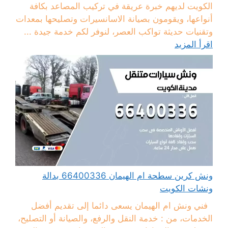
الكويت لديهم خبرة عريقة في تركيب المصاعد بكافة
أنواعها، ويقومون بصيانة الاسانسيرات وتصليحها بمعدات
وتقنيات حديثة تواكب العصر، لنوفر لكم خدمة جيدة ...
اقرأ المزيد
ونش كرين سطحة ام الهيمان 66400336 بدالة
ونشات الكويت
فني ونش ام الهيمان يسعى دائما إلى تقديم أفضل
الخدمات، من : خدمة النقل والرفع، والصيانة أو التصليح،