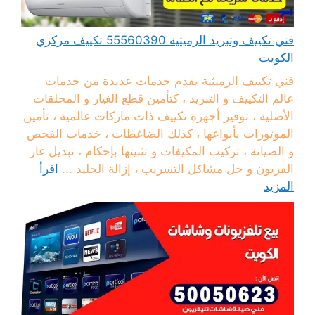
فني تكييف وتبريد الرميثية 55560390 تكييف مركزي
الكويت
فني تكييف الرميثية يقدم خدمات عديدة من خدمات
عالم التكييف و التبريد ، كتأمين قطع الغيار و المحلقات
الأصلية ، توفير أجهزة تكييف ذات ماركات عالمية ، تأمين
الموتورات بأنواعها ، كذلك الضاغطات ، خدمات الفحص
و الصيانة ، تركيب المكيفات و تثبيتها بإحكام ، تبديل غاز
الفريون و حل مشاكل التسريب ، إزالة الجليد ...
اقرأ
المزيد