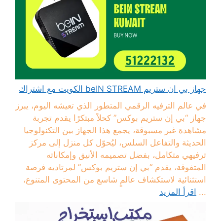
جهاز بي ان ستريم beIN STREAM الكويت مع اشتراك
في عالم الترفيه الرقمي المتطور الذي تعيشه اليوم، يبرز
جهاز “بي إن ستريم بوكس” كحلاً مبتكرًا يقدم تجربة
مشاهدة غير مسبوقة، يجمع هذا الجهاز بين التكنولوجيا
الحديثة والتفاعل السلس، ليُحوّل كل منزل إلى مركز
ترفيهي متكامل، بفضل تصميمه الأنيق وإمكاناته
المتفوقة، يقدم “بي إن ستريم بوكس” لمرتاديه فرصة
استثنائية لاستكشاف عالمٍ شاسع من المحتوى المتنوع،
...
اقرأ المزيد