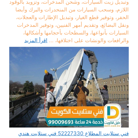
وتبديل زيت السيارات، وشحن المدخرات، وتزويد بالوقود
اللازم، وسحب السيارات من المنحدرات والبرك وأيضا
الحفر، وتوفير قطع الغيار، وتبديل الإطارات والعجلات،
ونقل البضائع، وتقديم أمهر الفنيين، وتوفير المدخرات
السيارات بأنواعها، والسطحات بأحجامها وأشكالها،
والرافعات والونشات على اختلافها، ...
اقرأ المزيد
فني ستلايت المطلاع 52227330 فني ستلايت هندي