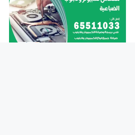
مهندس كمبيوتر الضباعية 65511033 تصليح لابتوب و
كمبيوتر بالمنزل
مهندس كمبيوتر الضباعية المختص بصيانة و تصليح
أعطال الكومبيوترات من ظهور الشاشة الزرقاء ، ظهور
الشاشة السوداء ، تعطيل كرت الشاشة وحدة معالجة
الرسومات ، مشاكل وحدات الطاقة و التغذية ، معالجة
مشاكل الحرارة الزائدة ، تلف معالج الرسوم ، إعادة
اقلاع الحاسوب بشكل متكرر ، تلف التوانزستور ،
استبدال بور سبلاي ، تنظيف مآخذ ...
اقرأ المزيد