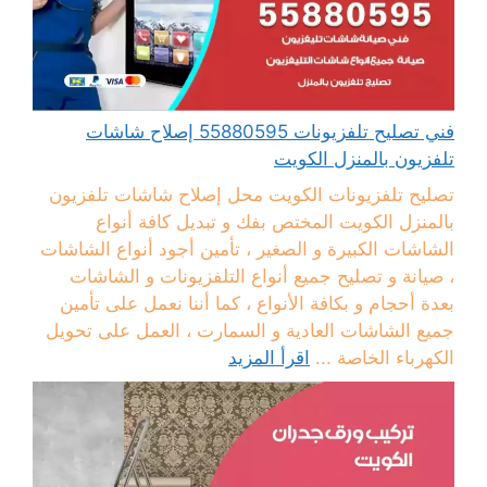
فني تصليح تلفزيونات 55880595 إصلاح شاشات
تلفزيون بالمنزل الكويت
تصليح تلفزيونات الكويت محل إصلاح شاشات تلفزيون
بالمنزل الكويت المختص بفك و تبديل كافة أنواع
الشاشات الكبيرة و الصغير ، تأمين أجود أنواع الشاشات
، صيانة و تصليح جميع أنواع التلفزيونات و الشاشات
بعدة أحجام و بكافة الأنواع ، كما أننا نعمل على تأمين
جميع الشاشات العادية و السمارت ، العمل على تحويل
الكهرباء الخاصة ...
اقرأ المزيد