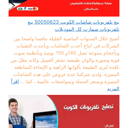
بيع تلفزيونات شاشات الكويت 50050623 بيع
تلفزيونات سمارت كل الموديلات
أصبح خلال السنوات الماضية القليلة تنافسا واضحا بين
الشركات في انتاج أحدث الشاشات وبأحدث التقنيات
وبأحجام متنوعة تصل 140و 150 بوصة وبأنظمة صوت
قوية وصورة والوان طبيعية تشعر العميل وكانه يطل من
نافذة ليرى الطبيعة بألوانها الزاهية و الإضاءة الساطعة
المميزة. ولدى شركتنا عدة عروض على هذه الشاشات
المميزة وبسعر الجملة وبمواصفات عالمية ، كما ...
اقرأ
المزيد