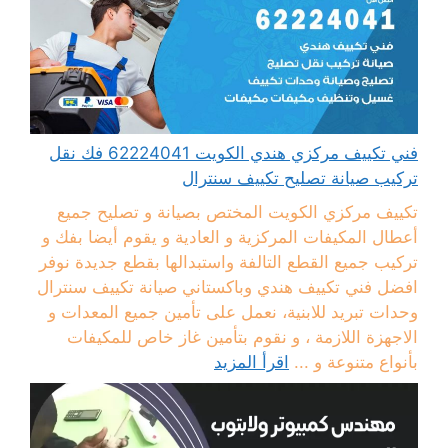
فني تكييف مركزي هندي الكويت 62224041 فك نقل
تركيب صيانة تصليح تكييف سنترال
تكييف مركزي الكويت المختص بصيانة و تصليح جميع
أعطال المكيفات المركزية و العادية و يقوم أيضا بفك و
تركيب جميع القطع التالفة واستبدالها بقطع جديدة نوفر
افضل فني تكييف هندي وباكستاني صيانة تكييف سنترال
وحدات تبريد للابنية، نعمل على تأمين جميع المعدات و
الاجهزة اللازمة ، و نقوم بتأمين غاز خاص للمكيفات
بأنواع متنوعة و ...
اقرأ المزيد