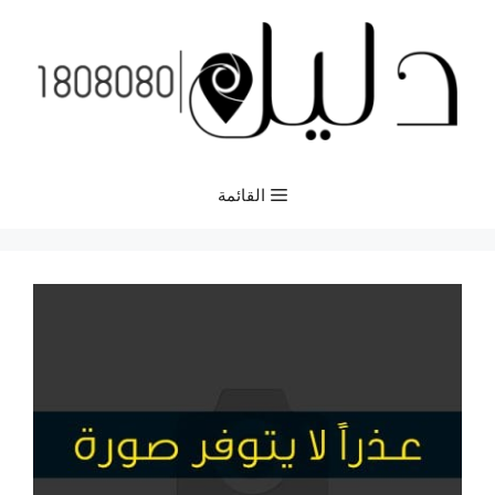
نتقل
لى
لمحتوى
القائمة