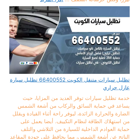
تظليل سيارات متنقل الكويت 66400552 تظليل سيارة
عازل حراري
خدمة تظليل سيارات توفر العديد من المزايا، حيث
يساعد في حماية السائق والركاب من أشعة الشمس
الضارة والحرارة الزائدة، ليوفر راحة أثناء القيادة ويقلل
من استهلاك الطاقة لنظام التكييف. أيضا يعمل على
حماية العوادم الداخلية للسيارة من التلاشي والتلف
الناتج عن أشعة الشمس، مما يحافظ على جودة المقاعد