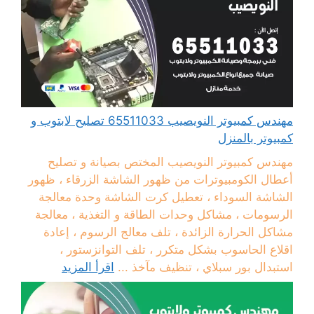
مهندس كمبيوتر النويصيب 65511033 تصليح لابتوب و
كمبيوتر بالمنزل
مهندس كمبيوتر النويصيب المختص بصيانة و تصليح
أعطال الكومبيوترات من ظهور الشاشة الزرقاء ، ظهور
الشاشة السوداء ، تعطيل كرت الشاشة وحدة معالجة
الرسومات ، مشاكل وحدات الطاقة و التغذية ، معالجة
مشاكل الحرارة الزائدة ، تلف معالج الرسوم ، إعادة
اقلاع الحاسوب بشكل متكرر ، تلف التوانزستور ،
استبدال بور سبلاي ، تنظيف مآخذ ...
اقرأ المزيد