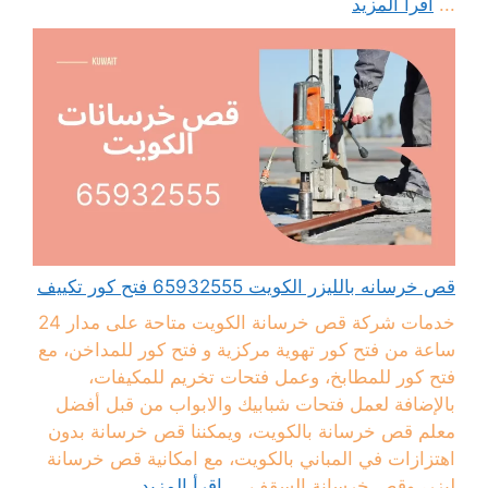
...
اقرأ المزيد
قص خرسانه بالليزر الكويت 65932555 فتح كور تكييف
خدمات شركة قص خرسانة الكويت متاحة على مدار 24
ساعة من فتح كور تهوية مركزية و فتح كور للمداخن، مع
فتح كور للمطابخ، وعمل فتحات تخريم للمكيفات،
بالإضافة لعمل فتحات شبابيك والابواب من قبل أفضل
معلم قص خرسانة بالكويت، ويمكننا قص خرسانة بدون
اهتزازات في المباني بالكويت، مع امكانية قص خرسانة
ليزر، وقص خرسانة السقف ...
اقرأ المزيد