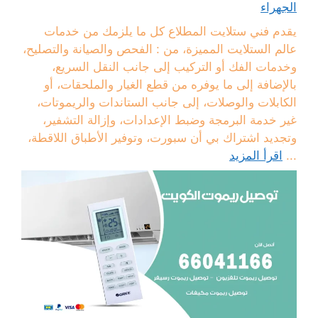
الجهراء
يقدم فني ستلايت المطلاع كل ما يلزمك من خدمات
عالم الستلايت المميزة، من : الفحص والصيانة والتصليح،
وخدمات الفك أو التركيب إلى جانب النقل السريع،
بالإضافة إلى ما يوفره من قطع الغيار والملحقات، أو
الكابلات والوصلات، إلى جانب الستاندات والريموتات،
غير خدمة البرمجة وضبط الإعدادات، وإزالة التشفير،
وتجديد اشتراك بي أن سبورت، وتوفير الأطباق اللاقطة،
...
اقرأ المزيد