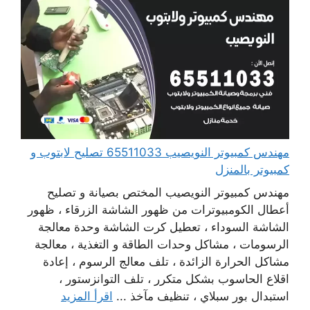
مهندس كمبيوتر النويصيب 65511033 تصليح لابتوب و
كمبيوتر بالمنزل
مهندس كمبيوتر النويصيب المختص بصيانة و تصليح
أعطال الكومبيوترات من ظهور الشاشة الزرقاء ، ظهور
الشاشة السوداء ، تعطيل كرت الشاشة وحدة معالجة
الرسومات ، مشاكل وحدات الطاقة و التغذية ، معالجة
مشاكل الحرارة الزائدة ، تلف معالج الرسوم ، إعادة
اقلاع الحاسوب بشكل متكرر ، تلف التوانزستور ،
استبدال بور سبلاي ، تنظيف مآخذ ...
اقرأ المزيد