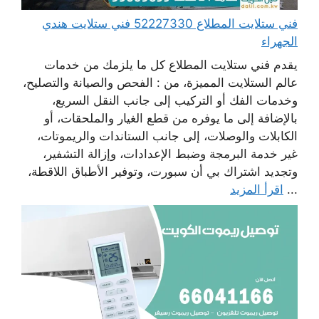
فني ستلايت المطلاع 52227330 فني ستلايت هندي
الجهراء
يقدم فني ستلايت المطلاع كل ما يلزمك من خدمات
عالم الستلايت المميزة، من : الفحص والصيانة والتصليح،
وخدمات الفك أو التركيب إلى جانب النقل السريع،
بالإضافة إلى ما يوفره من قطع الغيار والملحقات، أو
الكابلات والوصلات، إلى جانب الستاندات والريموتات،
غير خدمة البرمجة وضبط الإعدادات، وإزالة التشفير،
وتجديد اشتراك بي أن سبورت، وتوفير الأطباق اللاقطة،
...
اقرأ المزيد