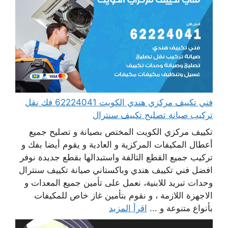
فني تكييف مركزي هندي الكويت 62224041 فك نقل
تركيب صيانة تصليح تكييف سنترال
تكييف مركزي الكويت المختص بصيانة و تصليح جميع
أعطال المكيفات المركزية و العادية و يقوم أيضا بفك و
تركيب جميع القطع التالفة واستبدالها بقطع جديدة نوفر
افضل فني تكييف هندي وباكستاني صيانة تكييف سنترال
وحدات تبريد للابنية، نعمل على تأمين جميع المعدات و
الاجهزة اللازمة ، و نقوم بتأمين غاز خاص للمكيفات
بأنواع متنوعة و ...
اقرأ المزيد