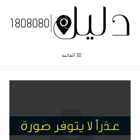
نتقل
لى
لمحتوى
القائمة