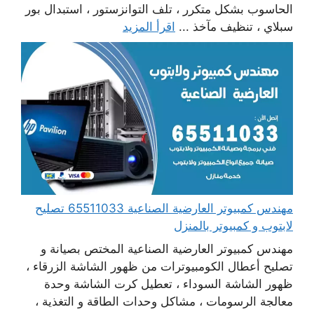
الحاسوب بشكل متكرر ، تلف التوانزستور ، استبدال بور
سبلاي ، تنظيف مآخذ ...
اقرأ المزيد
مهندس كمبيوتر العارضية الصناعية 65511033 تصليح
لابتوب و كمبيوتر بالمنزل
مهندس كمبيوتر العارضية الصناعية المختص بصيانة و
تصليح أعطال الكومبيوترات من ظهور الشاشة الزرقاء ،
ظهور الشاشة السوداء ، تعطيل كرت الشاشة وحدة
معالجة الرسومات ، مشاكل وحدات الطاقة و التغذية ،