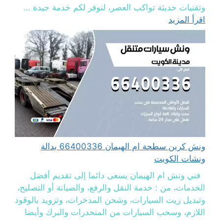
وتقنيات حديثة تواكب العصر، لنوفر لكم خدمة جيدة ...
اقرأ المزيد
ونش كرين سطحة ام الهيمان 66400336 بدالة
ونشات الكويت
فني ونش ام الهيمان يسعى دائما إلى تقديم أفضل
الخدمات، من : خدمة النقل والرفع، والصيانة أو التصليح،
وتبديل زيت السيارات، وشحن المدخرات، وتزويد بالوقود
اللازم، وسحب السيارات من المنحدرات والبرك وأيضا