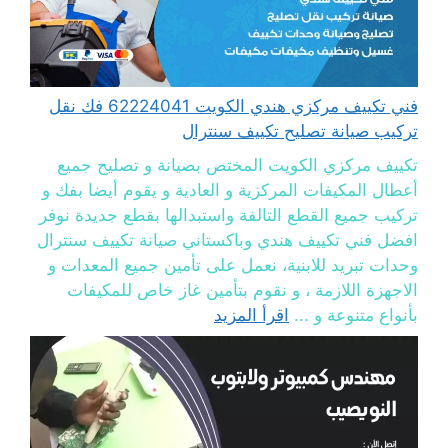
فني تكييف مركزي هندي الكويت 62224041 فك نقل
تركيب صيانة تصليح تكييف سنترال
تكييف مركزي الكويت المختص بصيانة و تصليح جميع
أعطال المكيفات المركزية و العادية و يقوم أيضا بفك و
تركيب جميع القطع التالفة واستبدالها بقطع جديدة نوفر
افضل فني تكييف هندي وباكستاني صيانة تكييف سنترال
وحدات تبريد للابنية، نعمل على تأمين جميع المعدات و
الاجهزة اللازمة ، و نقوم بتأمين غاز خاص للمكيفات
بأنواع متنوعة و ...
اقرأ المزيد