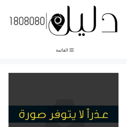
نتقل
لى
لمحتوى
القائمة