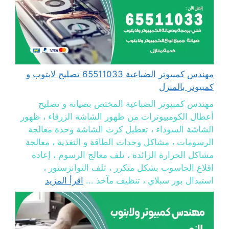
مهندس كمبيوتر الضباعية 65511033 تصليح لابتوب و
كمبيوتر بالمنزل
مهندس كمبيوتر الضباعية المختص بصيانة و تصليح
أعطال الكومبيوترات من ظهور الشاشة الزرقاء ، ظهور
الشاشة السوداء ، تعطيل كرت الشاشة وحدة معالجة
الرسومات ، مشاكل وحدات الطاقة و التغذية ، معالجة
مشاكل الحرارة الزائدة ، تلف معالج الرسوم ، إعادة
اقلاع الحاسوب بشكل متكرر ، تلف التوانزستور ،
استبدال بور سبلاي ، تنظيف مآخذ ...
اقرأ المزيد