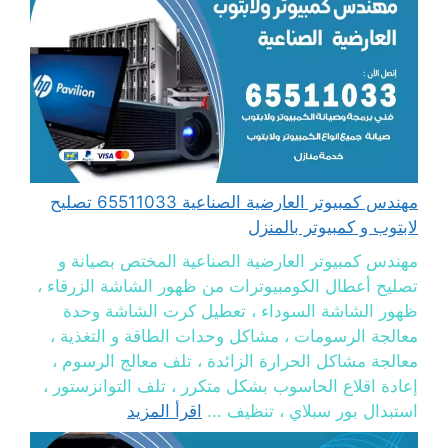
مهندس كمبيوتر العارضية الصناعية 65511033 تصليح
لابتوب و كمبيوتر بالمنزل
مهندس كمبيوتر العارضية الصناعية المختص بصيانة و
تصليح أعطال الكومبيوترات من ظهور الشاشة الزرقاء ،
ظهور الشاشة السوداء ، تعطيل كرت الشاشة وحدة
معالجة الرسومات ، مشاكل وحدات الطاقة و التغذية ،
معالجة مشاكل الحرارة الزائدة ، تلف معالج الرسوم ،
إعادة اقلاع الحاسوب بشكل متكرر ، تلف التوانزستور ،
استبدال بور سبلاي ، تنظيف ...
اقرأ المزيد