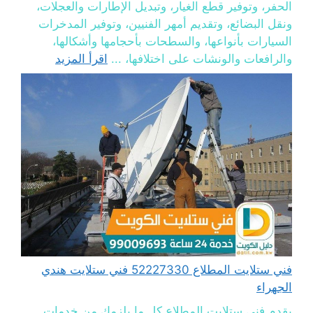
الحفر، وتوفير قطع الغيار، وتبديل الإطارات والعجلات،
ونقل البضائع، وتقديم أمهر الفنيين، وتوفير المدخرات
السيارات بأنواعها، والسطحات بأحجامها وأشكالها،
والرافعات والونشات على اختلافها، ...
اقرأ المزيد
فني ستلايت المطلاع 52227330 فني ستلايت هندي
الجهراء
يقدم فني ستلايت المطلاع كل ما يلزمك من خدمات