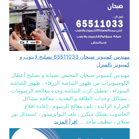
مهندس كمبيوتر صبحان 65511033 تصليح لابتوب و
كمبيوتر بالمنزل
مهندس كمبيوتر صبحان المختص بصيانة و تصليح أعطال
الكومبيوترات من ظهور الشاشة الزرقاء ، ظهور الشاشة
السوداء ، تعطيل كرت الشاشة وحدة معالجة الرسومات
، مشاكل وحدات الطاقة و التغذية ، معالجة مشاكل
الحرارة الزائدة ، تلف معالج الرسوم ، إعادة اقلاع
الحاسوب بشكل متكرر ، تلف التوانزستور ، استبدال بور
سبلاي ، تنظيف مآخذ ...
اقرأ المزيد