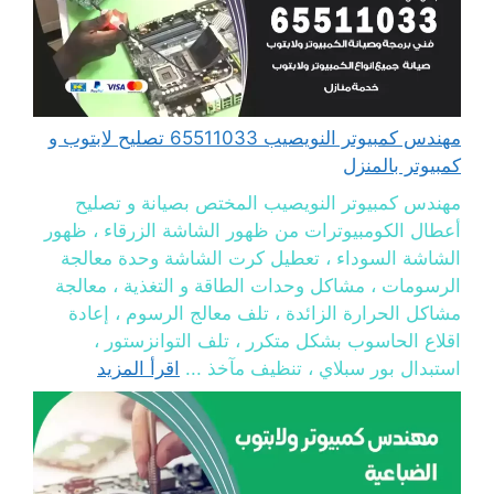
مهندس كمبيوتر النويصيب 65511033 تصليح لابتوب و
كمبيوتر بالمنزل
مهندس كمبيوتر النويصيب المختص بصيانة و تصليح
أعطال الكومبيوترات من ظهور الشاشة الزرقاء ، ظهور
الشاشة السوداء ، تعطيل كرت الشاشة وحدة معالجة
الرسومات ، مشاكل وحدات الطاقة و التغذية ، معالجة
مشاكل الحرارة الزائدة ، تلف معالج الرسوم ، إعادة
اقلاع الحاسوب بشكل متكرر ، تلف التوانزستور ،
استبدال بور سبلاي ، تنظيف مآخذ ...
اقرأ المزيد