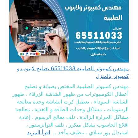
مهندس كمبيوتر الصليبية 65511033 تصليح لابتوب و
كمبيوتر بالمنزل
مهندس كمبيوتر الصليبية المختص بصيانة و تصليح
أعطال الكومبيوترات من ظهور الشاشة الزرقاء ، ظهور
الشاشة السوداء ، تعطيل كرت الشاشة وحدة معالجة
الرسومات ، مشاكل وحدات الطاقة و التغذية ، معالجة
مشاكل الحرارة الزائدة ، تلف معالج الرسوم ، إعادة
اقلاع الحاسوب بشكل متكرر ، تلف التوانزستور ،
استبدال بور سبلاي ، تنظيف مآخذ ...
اقرأ المزيد