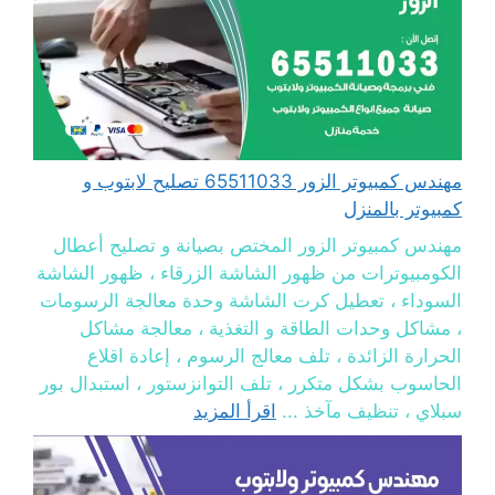
مهندس كمبيوتر الزور 65511033 تصليح لابتوب و
كمبيوتر بالمنزل
مهندس كمبيوتر الزور المختص بصيانة و تصليح أعطال
الكومبيوترات من ظهور الشاشة الزرقاء ، ظهور الشاشة
السوداء ، تعطيل كرت الشاشة وحدة معالجة الرسومات
، مشاكل وحدات الطاقة و التغذية ، معالجة مشاكل
الحرارة الزائدة ، تلف معالج الرسوم ، إعادة اقلاع
الحاسوب بشكل متكرر ، تلف التوانزستور ، استبدال بور
سبلاي ، تنظيف مآخذ ...
اقرأ المزيد