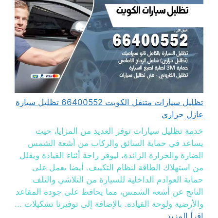
تظليل سيارات متنقل الكويت 66400552 تظليل سيارة
عازل حراري
خدمة تظليل سيارات توفر العديد من المزايا، حيث
يساعد في حماية السائق والركاب من أشعة الشمس
الضارة والحرارة الزائدة، ليوفر راحة أثناء القيادة ويقلل
من استهلاك الطاقة لنظام التكييف. أيضا يعمل على
حماية العوادم الداخلية للسيارة من التلاشي والتلف
الناتج عن أشعة الشمس، مما يحافظ على جودة المقاعد
والأرضية ولوحة القيادة. بالإضافة إلى توفيرنا تشكيلات ...
اقرأ المزيد